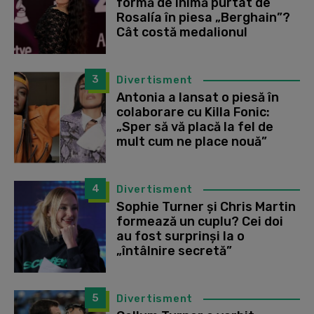
formă de inimă purtat de
Rosalía în piesa „Berghain”?
Cât costă medalionul
3
Divertisment
Antonia a lansat o piesă în
colaborare cu Killa Fonic:
„Sper să vă placă la fel de
mult cum ne place nouă”
4
Divertisment
Sophie Turner și Chris Martin
formează un cuplu? Cei doi
au fost surprinși la o
„întâlnire secretă”
5
Divertisment