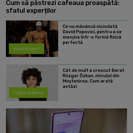
Cum să păstrezi cafeaua proaspătă:
sfatul experților
Ce nu mănâncă niciodată
David Popovici, pentru a se
menţine într-o formă fizică
perfectă
antena sport
Cât de mult a crescut Berat
Rüzgar Özkan, micuțul din
Moștenirea. Cum arată
astăzi
happy channel