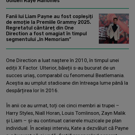
Golden Raye Mahomes
Fanii lui Liam Payne au fost copleșiți
de emoție la Premiile Grammy 2025.
Regretatul cântăreț din One
Direction a fost omagiat în timpul
segmentului „In Memoriam”
One Direction a luat naștere în 2010, în timpul unei
ediții X Factor. Ulterior, băieții s-au bucurat de un
succes uriaș, comparabil cu fenomenul Beatlemania.
Aceștia au umplut stadioane din întreaga lume până la
despărțirea lor în 2016.
În anii ce au urmat, toți cei cinci membri ai trupei –
Harry Styles, Niall Horan, Louis Tomlinson, Zayn Malik
și Liam – și-au continuat carierele muzicale pe plan
individual. În același interviu, Kate a dezvăluit că Payne