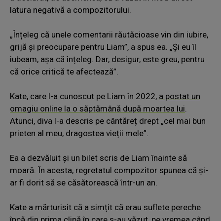
latura negativă a compozitorului.
„Înțeleg că unele comentarii răutăcioase vin din iubire,
grijă și preocupare pentru Liam”, a spus ea. „Și eu îl
iubeam, așa că înțeleg. Dar, desigur, este greu, pentru
că orice critică te afectează”.
Kate, care l-a cunoscut pe Liam în 2022,
a postat un
omagiu online la o săptămână după moartea lui
.
Atunci, diva l-a descris pe cântăreț drept „cel mai bun
prieten al meu, dragostea vieții mele”.
Ea a dezvăluit și un bilet scris de Liam înainte să
moară. În acesta, regretatul compozitor spunea că și-
ar fi dorit să se căsătorească într-un an.
Kate a mărturisit că a simțit că erau suflete pereche
încă din prima clipă în care s-au văzut, pe vremea când