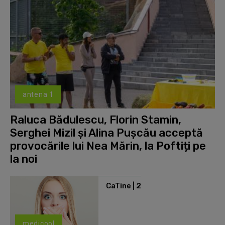
antena 1
Raluca Bădulescu, Florin Stamin,
Serghei Mizil și Alina Pușcău acceptă
provocările lui Nea Mărin, la Poftiți pe
la noi
CaTine | 2
medicool