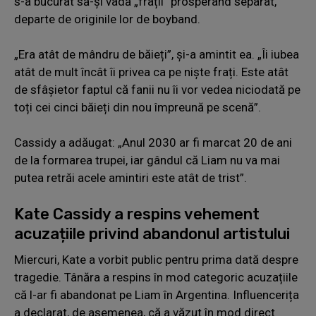
s-a bucurat să-și vadă „frații” prosperând separat,
departe de originile lor de boyband.
„Era atât de mândru de băieți”, și-a amintit ea. „Îi iubea
atât de mult încât îi privea ca pe niște frați. Este atât
de sfâșietor faptul că fanii nu îi vor vedea niciodată pe
toți cei cinci băieți din nou împreună pe scenă”.
Cassidy a adăugat: „Anul 2030 ar fi marcat 20 de ani
de la formarea trupei, iar gândul că Liam nu va mai
putea retrăi acele amintiri este atât de trist”.
Kate Cassidy a respins vehement
acuzațiile privind abandonul artistului
Miercuri, Kate a vorbit public pentru prima dată despre
tragedie. Tânăra a respins în mod categoric acuzațiile
că l-ar fi abandonat pe Liam în Argentina. Influencerița
a declarat, de asemenea, că a văzut în mod direct