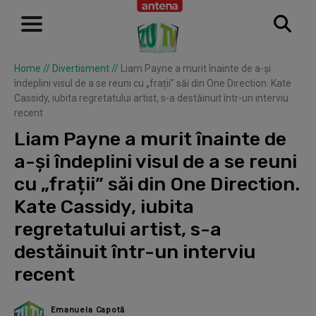
Home
//
Divertisment
//
Liam Payne a murit înainte de a-și
îndeplini visul de a se reuni cu „frații” săi din One Direction. Kate
Cassidy, iubita regretatului artist, s-a destăinuit într-un interviu
recent
Liam Payne a murit înainte de
a-și îndeplini visul de a se reuni
cu „frații” săi din One Direction.
Kate Cassidy, iubita
regretatului artist, s-a
destăinuit într-un interviu
recent
Emanuela Capotă