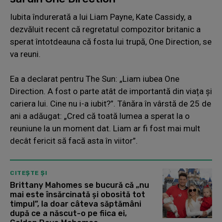
Iubita îndurerată a lui Liam Payne, Kate Cassidy, a
dezvăluit recent că regretatul compozitor britanic a
sperat întotdeauna că fosta lui trupă, One Direction, se
va reuni.
Ea a declarat pentru The Sun: „Liam iubea One
Direction. A fost o parte atât de importantă din viața și
cariera lui. Cine nu i-a iubit?”. Tânăra în vârstă de 25 de
ani a adăugat: „Cred că toată lumea a sperat la o
reuniune la un moment dat. Liam ar fi fost mai mult
decât fericit să facă asta în viitor”.
CITEȘTE ȘI
Brittany Mahomes se bucură că „nu
mai este însărcinată și obosită tot
timpul”, la doar câteva săptămâni
după ce a născut-o pe fiica ei,