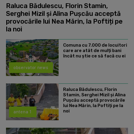
Raluca Bădulescu, Florin Stamin,
Serghei Mizil și Alina Pușcău acceptă
provocările lui Nea Mărin, la Poftiți pe
la noi
Comuna cu 7.000 de locuitori
care are atât de mulți bani
încât nu știe ce să facă cu ei
observator news
Raluca Bădulescu, Florin
Stamin, Serghei Mizil și Alina
Pușcău acceptă provocările
lui Nea Mărin, la Poftiți pe la
noi
antena 1