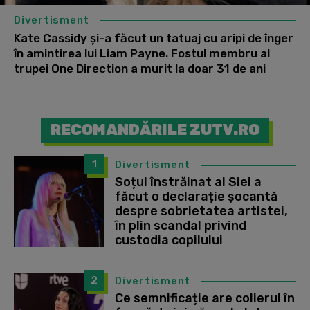
Divertisment
Kate Cassidy și-a făcut un tatuaj cu aripi de înger
în amintirea lui Liam Payne. Fostul membru al
trupei One Direction a murit la doar 31 de ani
RECOMANDĂRILE ZUTV.RO
1
Divertisment
Soțul înstrăinat al Siei a
făcut o declarație șocantă
despre sobrietatea artistei,
în plin scandal privind
custodia copilului
2
Divertisment
Ce semnificație are colierul în