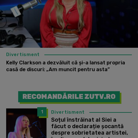
Divertisment
Kelly Clarkson a dezvăluit că și-a lansat propria
casă de discuri: „Am muncit pentru asta”
RECOMANDĂRILE ZUTV.RO
1
Divertisment
Soțul înstrăinat al Siei a
făcut o declarație șocantă
despre sobrietatea artistei,