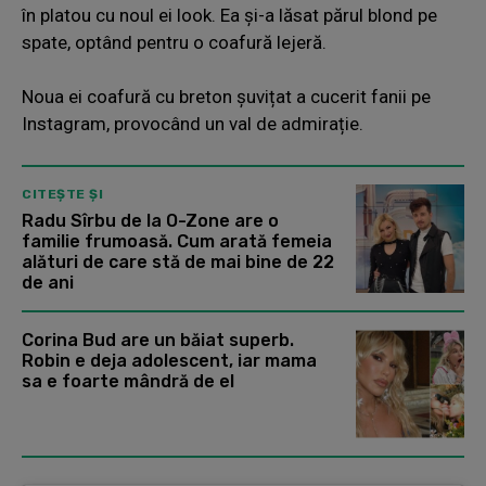
în platou cu noul ei look. Ea și-a lăsat părul blond pe
spate, optând pentru o coafură lejeră.
Noua ei coafură cu breton șuvițat a cucerit fanii pe
Instagram, provocând un val de admirație.
CITEȘTE ȘI
Radu Sîrbu de la O-Zone are o
familie frumoasă. Cum arată femeia
alături de care stă de mai bine de 22
de ani
Corina Bud are un băiat superb.
Robin e deja adolescent, iar mama
sa e foarte mândră de el