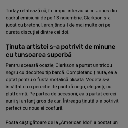
Today relatează că, în timpul interviului cu Jones din
cadrul emisiunii de pe 13 noiembrie, Clarkson s-a
jucat cu bretonul, aranjându-l de mai multe ori pe
durata discuției dintre cei doi.
Ținuta artistei s-a potrivit de minune
cu tunsoarea superbă
Pentru această ocazie, Clarkson a purtat un tricou
negru cu decolteu tip barcă. Completând ținuta, ea a
optat pentru o fustă metalică plisată. Vedeta s-a
încălțat cu o pereche de pantofi negri, eleganți, cu
platformă. Pe partea de accesorii, ea a purtat cercei
aurii și un lanț gros de aur. Întreaga ținută s-a potrivit
perfect cu noua ei coafură.
Fosta câștigătoare de la „American Idol” a postat un