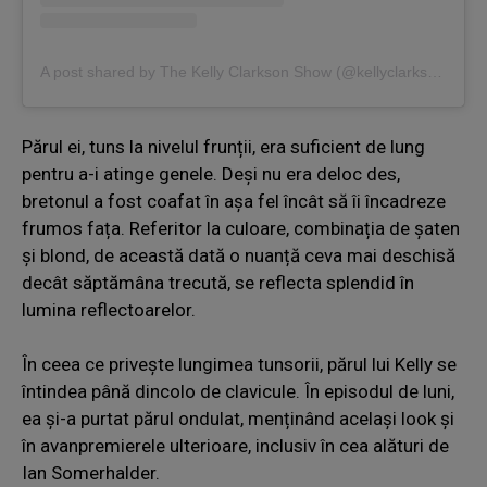
A post shared by The Kelly Clarkson Show (@kellyclarksonshow)
Părul ei, tuns la nivelul frunții, era suficient de lung
pentru a-i atinge genele. Deși nu era deloc des,
bretonul a fost coafat în așa fel încât să îi încadreze
frumos fața. Referitor la culoare, combinația de șaten
și blond, de această dată o nuanță ceva mai deschisă
decât săptămâna trecută, se reflecta splendid în
lumina reflectoarelor.
În ceea ce privește lungimea tunsorii, părul lui Kelly se
întindea până dincolo de clavicule. În episodul de luni,
ea și-a purtat părul ondulat, menținând același look și
în avanpremierele ulterioare, inclusiv în cea alături de
Ian Somerhalder.