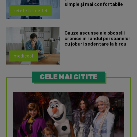
simple și mai confortabile
rețete fel de fel
Cauze ascunse ale oboselii
cronice în rândul persoanelor
cu joburi sedentare la birou
medicool
CELE MAI CITITE