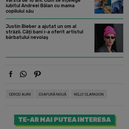
vârstă de 10 ani. Cum se înțelege
iubitul Andreei Bălan cu mama
copilului său
Justin Bieber a ajutat un om al
străzii. Câți bani i-a oferit artistul
bărbatului nevoiaș
CERCEI AURII
COAFURĂ NOUĂ
KELLY CLARKSON
TE-AR MAI PUTEA INTERESA