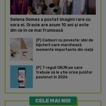
Selena Gomez a postat imagini rare cu
sora ei. Gracie are acum 10 ani și este
din ce în ce mai frumoasă
(P) Cadouri cu poveste: idei de
bijuterii care marchează
momente importante din viață
(P) 7 reguli ONJN pe care
trebuie să le știe orice jucător
pasionat în 2026
CELE MAI NOI