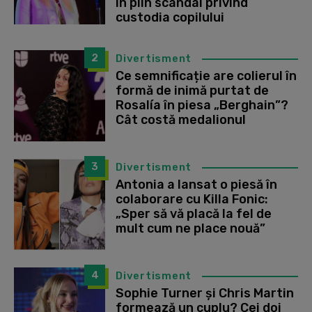
în plin scandal privind
custodia copilului
2
Divertisment
Ce semnificație are colierul în
formă de inimă purtat de
Rosalía în piesa „Berghain”?
Cât costă medalionul
3
Divertisment
Antonia a lansat o piesă în
colaborare cu Killa Fonic:
„Sper să vă placă la fel de
mult cum ne place nouă”
4
Divertisment
Sophie Turner și Chris Martin
formează un cuplu? Cei doi