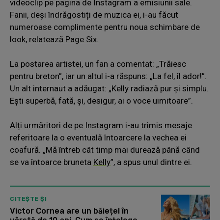
videoclip pe pagina de Instagram a emisiunii sale.
Fanii, deși îndrăgostiți de muzica ei, i-au făcut
numeroase complimente pentru noua schimbare de
look,
relatează Page Six.
La postarea artistei, un fan a comentat: „Trăiesc
pentru breton”, iar un altul i-a răspuns: „La fel, îl ador!”.
Un alt internaut a adăugat: „Kelly radiază pur și simplu.
Ești superbă, fată, și, desigur, ai o voce uimitoare”.
Alți urmăritori de pe Instagram i-au trimis mesaje
referitoare la o eventuală întoarcere la vechea ei
coafură. „Mă întreb cât timp mai durează până când
se va întoarce bruneta
Kelly
”, a spus unul dintre ei.
CITEȘTE ȘI
Victor Cornea are un băiețel în