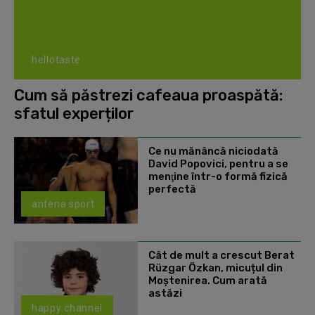
hellotaste
Cum să păstrezi cafeaua proaspătă:
sfatul experților
Ce nu mănâncă niciodată
David Popovici, pentru a se
menţine într-o formă fizică
perfectă
antena sport
Cât de mult a crescut Berat
Rüzgar Özkan, micuțul din
Moștenirea. Cum arată
astăzi
happy channel