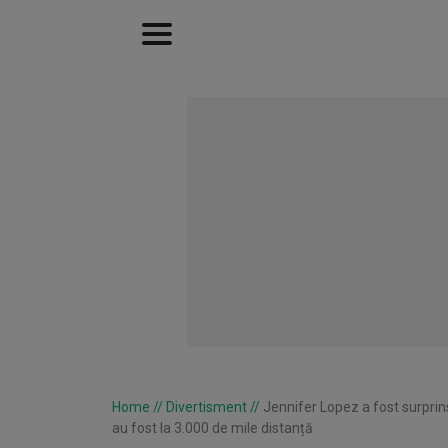
Home
//
Divertisment
//
Jennifer Lopez a fost surprins
au fost la 3.000 de mile distanță