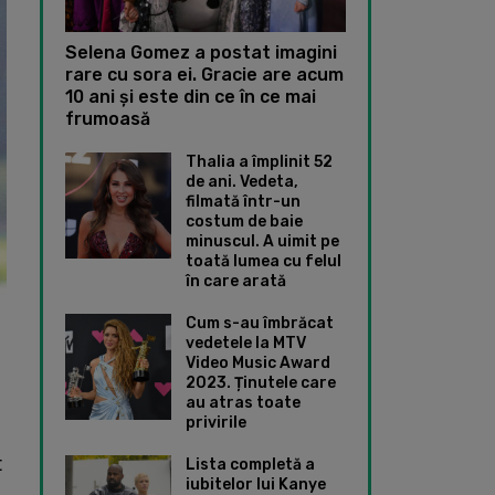
Selena Gomez a postat imagini
rare cu sora ei. Gracie are acum
10 ani și este din ce în ce mai
frumoasă
Thalia a împlinit 52
de ani. Vedeta,
filmată într-un
costum de baie
minuscul. A uimit pe
toată lumea cu felul
în care arată
Cum s-au îmbrăcat
vedetele la MTV
Video Music Award
2023. Ținutele care
au atras toate
privirile
t
Lista completă a
iubitelor lui Kanye