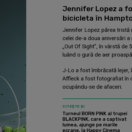
Jennifer Lopez a fo
bicicleta în Hampt
Jennifer Lopez părea tristă m
celei de-a doua aniversări a 
„Out Of Sight”, în vârstă de
luând o gură de aer proaspă
J-Lo a fost îmbrăcată lejer, 
Affleck a fost fotografiat în 
ocupându-se de afaceri.
CITEȘTE ȘI
Turneul BORN PINK al trupei
BLACKPINK, care a captivat
lumea, ajunge pe marile
ecrane, la Happy Cinema