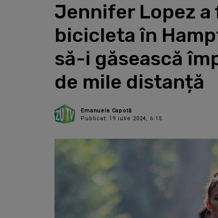
Jennifer Lopez a 
bicicleta în Hampt
să-i găsească împ
de mile distanță
Emanuela Capotă
Publicat: 19 iulie 2024, 6:15