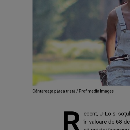
Cântăreața părea tristă / Profimedia Images
R
ecent, J-Lo și soțul
în valoare de 68 de
că cei doi încercau 