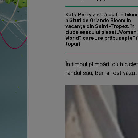
Katy Perry a strălucit în bikini
alături de Orlando Bloom în
vacanța din Saint-Tropez, în
ciuda eșecului piesei „Woman’
World”, care „se prăbușește” 
topuri
În timpul plimbării cu bicicl
rândul său, Ben a fost văzut 