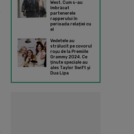
West. Cum s-au
îmbrăcat
partenerele
rapperului în
perioada relației cu
el
Vedetele au
strălucit pe covorul
roșu de la Premiile
Grammy 2024. Ce
ținute speciale au
ales Taylor Swift și
Dua Lipa