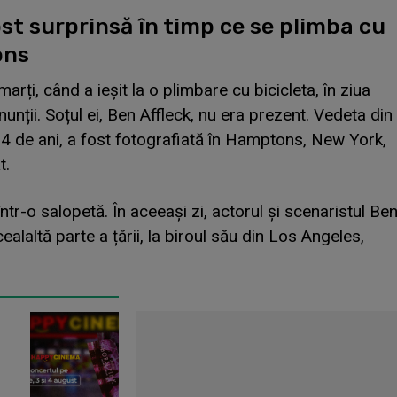
st surprinsă în timp ce se plimba cu
ons
arți, când a ieșit la o plimbare cu bicicleta, în ziua
nunții. Soțul ei, Ben Affleck, nu era prezent. Vedeta din
 54 de ani, a fost fotografiată în Hamptons, New York,
t.
într-o salopetă. În aceeași zi, actorul și scenaristul Be
cealaltă parte a țării, la biroul său din Los Angeles,