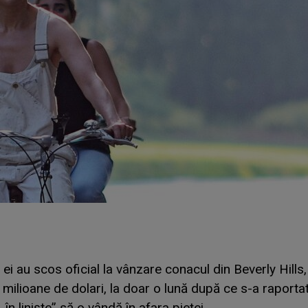
 ei au scos oficial la vânzare conacul din Beverly Hills,
 milioane de dolari, la doar o lună după ce s-a raporta
„în liniște” să o vândă în afara pieței.