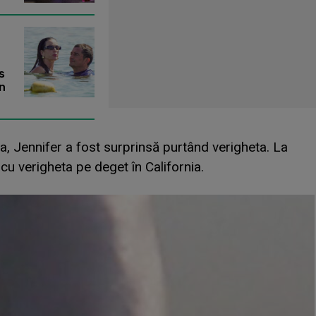
s
în
eta, Jennifer a fost surprinsă purtând verigheta. La
cu verigheta pe deget în California.