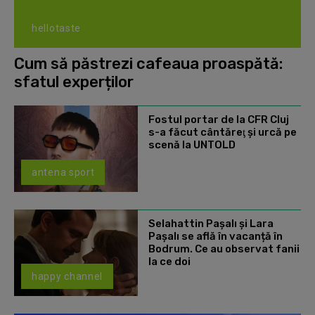
hellotaste
Cum să păstrezi cafeaua proaspătă:
sfatul experților
Fostul portar de la CFR Cluj
s-a făcut cântăreţ şi urcă pe
scenă la UNTOLD
antena sport
Selahattin Paşalı și Lara
Paşalı se află în vacanță în
Bodrum. Ce au observat fanii
la ce doi
happy channel