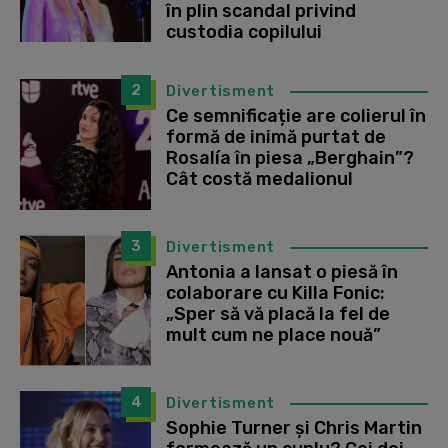
în plin scandal privind
custodia copilului
2
Divertisment
Ce semnificație are colierul în
formă de inimă purtat de
Rosalía în piesa „Berghain”?
Cât costă medalionul
3
Divertisment
Antonia a lansat o piesă în
colaborare cu Killa Fonic:
„Sper să vă placă la fel de
mult cum ne place nouă”
4
Divertisment
Sophie Turner și Chris Martin