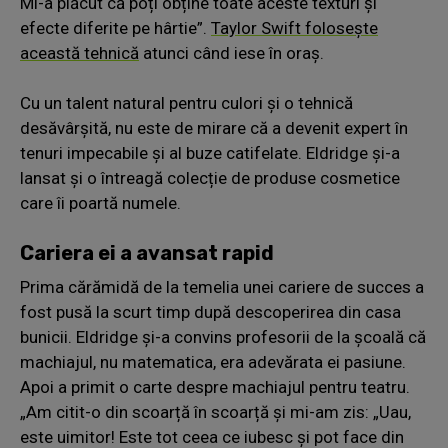
Mi-a plăcut că poți obține toate aceste texturi și
efecte diferite pe hârtie”.
Taylor Swift folosește
această tehnică
atunci când iese în oraș.
Cu un talent natural pentru culori și o tehnică
desăvârșită, nu este de mirare că a devenit expert în
tenuri impecabile și al buze catifelate. Eldridge și-a
lansat și o întreagă colecție de produse cosmetice
care îi poartă numele.
Cariera ei a avansat rapid
Prima cărămidă de la temelia unei cariere de succes a
fost pusă la scurt timp după descoperirea din casa
bunicii. Eldridge și-a convins profesorii de la școală că
machiajul, nu matematica, era adevărata ei pasiune.
Apoi a primit o carte despre machiajul pentru teatru.
„Am citit-o din scoarță în scoarță și mi-am zis: „Uau,
este uimitor! Este tot ceea ce iubesc și pot face din