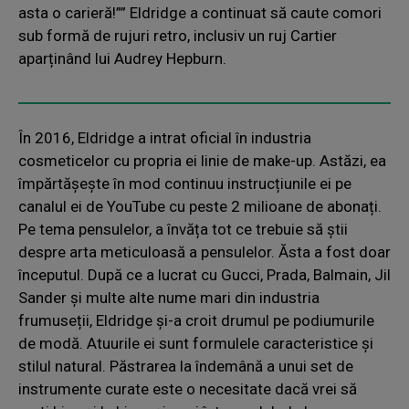
asta o carieră!”” Eldridge a continuat să caute comori
sub formă de rujuri retro, inclusiv un ruj Cartier
aparținând lui Audrey Hepburn.
În 2016, Eldridge a intrat oficial în industria
cosmeticelor cu propria ei linie de make-up. Astăzi, ea
împărtășește în mod continuu instrucțiunile ei pe
canalul ei de YouTube cu peste 2 milioane de abonați.
Pe tema pensulelor, a învăța tot ce trebuie să știi
despre arta meticuloasă a pensulelor. Ăsta a fost doar
începutul. După ce a lucrat cu Gucci, Prada, Balmain, Jil
Sander și multe alte nume mari din industria
frumuseții, Eldridge și-a croit drumul pe podiumurile
de modă. Atuurile ei sunt formulele caracteristice și
stilul natural. Păstrarea la îndemână a unui set de
instrumente curate este o necesitate dacă vrei să