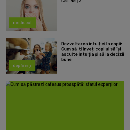
CaTine | 2
medicool
Dezvoltarea intuiției la copii:
Cum să-ți înveți copilul să își
asculte intuiția și să ia decizii
bune
depărinți