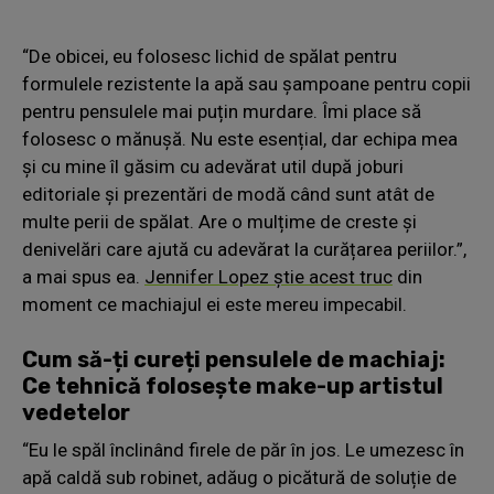
“De obicei, eu folosesc lichid de spălat pentru
formulele rezistente la apă sau șampoane pentru copii
pentru pensulele mai puțin murdare. Îmi place să
folosesc o mănușă. Nu este esențial, dar echipa mea
și cu mine îl găsim cu adevărat util după joburi
editoriale și prezentări de modă când sunt atât de
multe perii de spălat. Are o mulțime de creste și
denivelări care ajută cu adevărat la curățarea periilor.”,
a mai spus ea.
Jennifer Lopez știe acest truc
din
moment ce machiajul ei este mereu impecabil.
Cum să-ți cureți pensulele de machiaj:
Ce tehnică folosește make-up artistul
vedetelor
“Eu le spăl înclinând firele de păr în jos. Le umezesc în
apă caldă sub robinet, adăug o picătură de soluție de