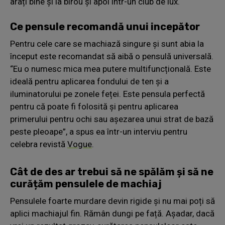
arați bine și la birou și apoi într-un club de lux.
Ce pensule recomandă unui incepător
Pentru cele care se machiază singure și sunt abia la
început este recomandat să aibă o pensulă universală.
“Eu o numesc mica mea putere multifuncțională. Este
ideală pentru aplicarea fondului de ten și a
iluminatorului pe zonele feței. Este pensula perfectă
pentru că poate fi folosită și pentru aplicarea
primerului pentru ochi sau așezarea unui strat de bază
peste pleoape”, a spus ea într-un interviu pentru
celebra revistă
Vogue
.
Cât de des ar trebui să ne spălăm și să ne
curățăm pensulele de machiaj
Pensulele foarte murdare devin rigide și nu mai poți să
aplici machiajul fin. Rămân dungi pe față. Așadar, dacă