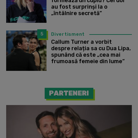
formează un cuplu? Cei doi
au fost surprinși la o
„întâlnire secretă”
5
Divertisment
Callum Turner a vorbit
despre relația sa cu Dua Lipa,
spunând că este „cea mai
frumoasă femeie din lume”
PARTENERI