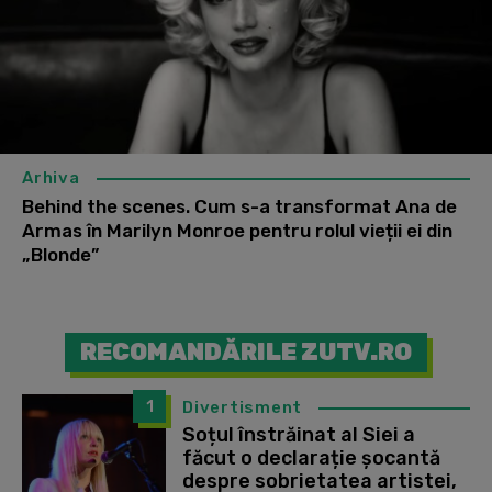
Arhiva
Behind the scenes. Cum s-a transformat Ana de
Armas în Marilyn Monroe pentru rolul vieții ei din
„Blonde”
RECOMANDĂRILE ZUTV.RO
1
Divertisment
Soțul înstrăinat al Siei a
făcut o declarație șocantă
despre sobrietatea artistei,