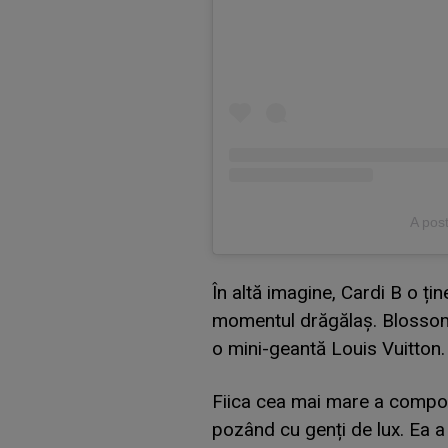
A pos
În altă imagine, Cardi B o ți
momentul drăgălaș. Blossom 
o mini-geantă Louis Vuitton.
Fiica cea mai mare a compozi
pozând cu genți de lux. Ea a 