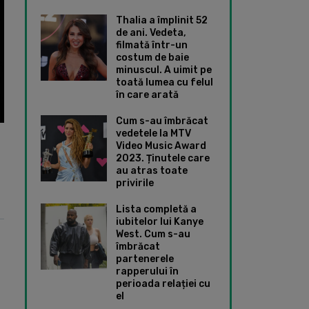
Thalia a împlinit 52
de ani. Vedeta,
filmată într-un
costum de baie
minuscul. A uimit pe
toată lumea cu felul
în care arată
Cum s-au îmbrăcat
vedetele la MTV
Video Music Award
2023. Ținutele care
au atras toate
privirile
Lista completă a
iubitelor lui Kanye
West. Cum s-au
îmbrăcat
partenerele
rapperului în
perioada relației cu
el