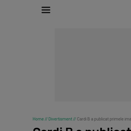
Home
//
Divertisment
//
Cardi B a publicat primele imag