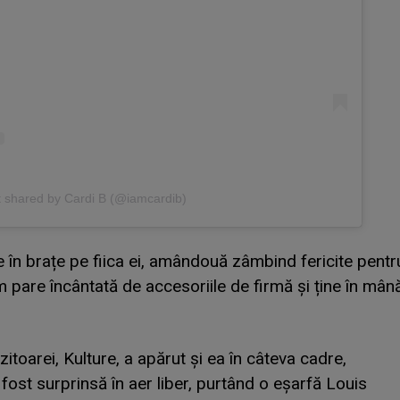
t shared by Cardi B (@iamcardib)
ne în brațe pe fiica ei, amândouă zâmbind fericite pentr
pare încântată de accesoriile de firmă și ține în mân
toarei, Kulture, a apărut și ea în câteva cadre,
fost surprinsă în aer liber, purtând o eșarfă Louis