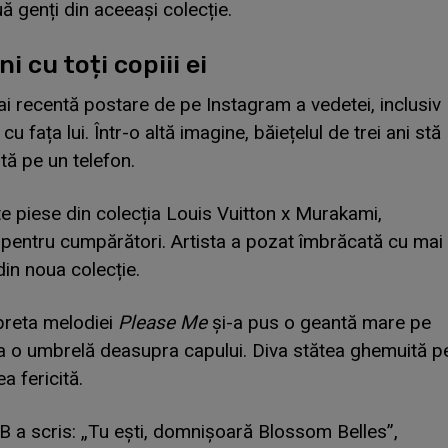
uă genți din aceeași colecție.
i cu toți copiii ei
ai recentă postare de pe Instagram a vedetei, inclusiv
u fața lui. Într-o altă imagine, băiețelul de trei ani stă
tă pe un telefon.
e piese din colecția Louis Vuitton x Murakami,
e pentru cumpărători. Artista a pozat îmbrăcată cu mai
din noua colecție.
preta melodiei
Please Me
și-a pus o geantă mare pe
ea o umbrelă deasupra capului. Diva stătea ghemuită p
a fericită.
 B a scris: „Tu ești, domnișoară Blossom Belles”,