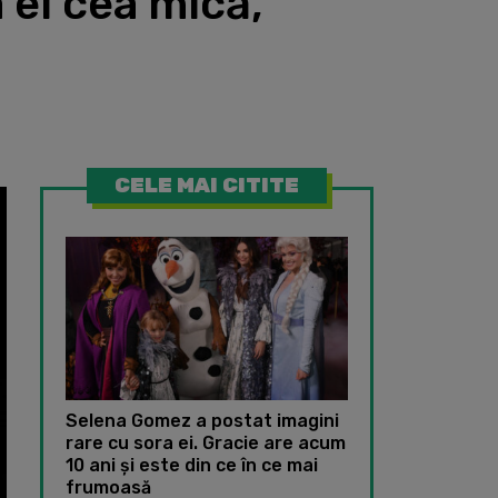
 ei cea mică,
CELE MAI CITITE
Selena Gomez a postat imagini
rare cu sora ei. Gracie are acum
10 ani și este din ce în ce mai
frumoasă