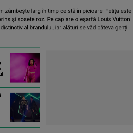
m zâmbește larg în timp ce stă în picioare. Fetița este
ins și șosete roz. Pe cap are o eșarfă Louis Vuitton
distinctiv al brandului, iar alături se văd câteva genți
a
a
ul
i