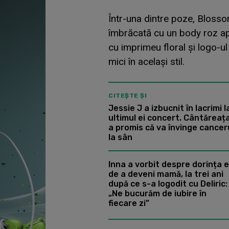
Într-una dintre poze, Blosso
îmbrăcată cu un body roz apr
cu imprimeu floral și logo-ul 
mici în același stil.
CITEȘTE ȘI
Jessie J a izbucnit în lacrimi l
ultimul ei concert. Cântăreaț
a promis că va învinge cancer
la sân
Inna a vorbit despre dorința e
de a deveni mamă, la trei ani
după ce s-a logodit cu Deliric:
„Ne bucurăm de iubire în
fiecare zi”