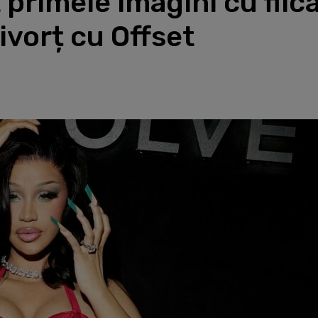
 primele imagini cu fiica
ivorț cu Offset