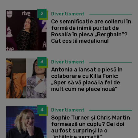
2
Divertisment
Ce semnificație are colierul în
formă de inimă purtat de
Rosalía în piesa „Berghain”?
Cât costă medalionul
3
Divertisment
Antonia a lansat o piesă în
colaborare cu Killa Fonic:
„Sper să vă placă la fel de
mult cum ne place nouă”
4
Divertisment
Sophie Turner și Chris Martin
formează un cuplu? Cei doi
au fost surprinși la o
„întâlnire secretă”