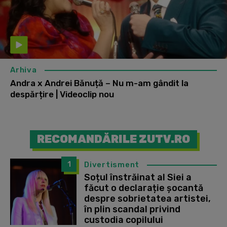
Arhiva
Andra x Andrei Bănuță – Nu m-am gândit la
despărțire | Videoclip nou
RECOMANDĂRILE ZUTV.RO
1
Divertisment
Soțul înstrăinat al Siei a
făcut o declarație șocantă
despre sobrietatea artistei,
în plin scandal privind
custodia copilului