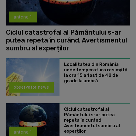
antena 1
Ciclul catastrofal al Pământului s-ar
putea repeta în curând. Avertismentul
sumbru al experților
Localitatea din România
unde temperatura resimţită
la ora 15 a fost de 42 de
grade la umbră
observator news
Ciclul catastrofal al
Pământului s-ar putea
repeta în curând.
Avertismentul sumbru al
experților
antena 1