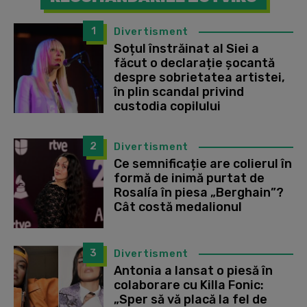
1
Divertisment
Soțul înstrăinat al Siei a
făcut o declarație șocantă
despre sobrietatea artistei,
în plin scandal privind
custodia copilului
2
Divertisment
Ce semnificație are colierul în
formă de inimă purtat de
Rosalía în piesa „Berghain”?
Cât costă medalionul
3
Divertisment
Antonia a lansat o piesă în
colaborare cu Killa Fonic:
„Sper să vă placă la fel de