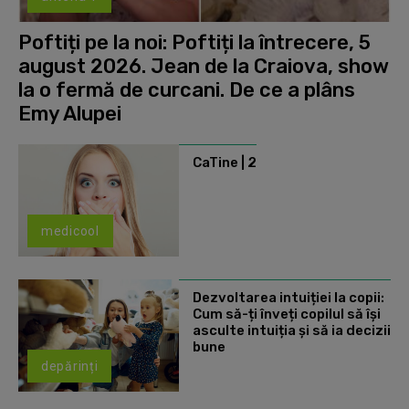
Poftiți pe la noi: Poftiți la întrecere, 5
august 2026. Jean de la Craiova, show
la o fermă de curcani. De ce a plâns
Emy Alupei
CaTine | 2
medicool
Dezvoltarea intuiției la copii:
Cum să-ți înveți copilul să își
asculte intuiția și să ia decizii
bune
depărinți