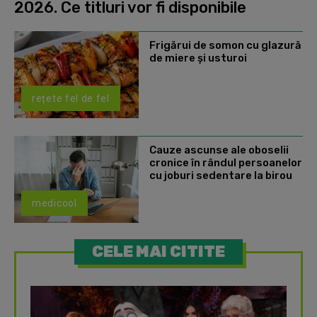
2026. Ce titluri vor fi disponibile
Frigărui de somon cu glazură
de miere și usturoi
rețete fel de fel
Cauze ascunse ale oboselii
cronice în rândul persoanelor
cu joburi sedentare la birou
medicool
CELE MAI CITITE