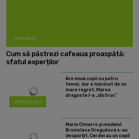
hellotaste
Cum să păstrezi cafeaua proaspătă:
sfatul experților
Are nouă copii cu patru
femei, dar e măcinat de un
mare regret. Marea
dragoste l-a „distrus”
antena sport
Mario Cimarro și modelul
Bronislava Gregušová s-au
despărțit. Cei doi au un copil