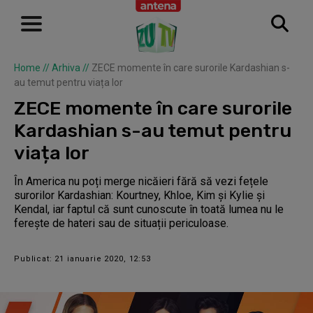
Home
//
Arhiva
//
ZECE momente în care surorile Kardashian s-
au temut pentru viața lor
ZECE momente în care surorile
Kardashian s-au temut pentru
viața lor
În America nu poți merge nicăieri fără să vezi fețele
surorilor Kardashian: Kourtney, Khloe, Kim și Kylie și
Kendal, iar faptul că sunt cunoscute în toată lumea nu le
ferește de hateri sau de situații periculoase.
Publicat: 21 ianuarie 2020, 12:53