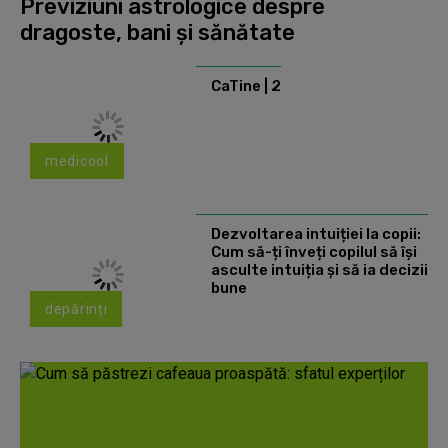
Previziuni astrologice despre
dragoste, bani și sănătate
CaTine | 2
medicool
Dezvoltarea intuiției la copii:
Cum să-ți înveți copilul să își
asculte intuiția și să ia decizii
bune
depărinți