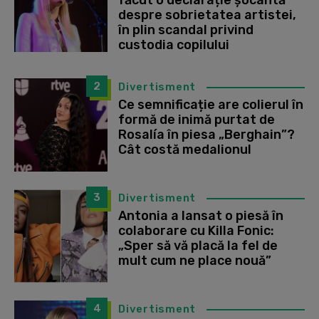
făcut o declarație șocantă
despre sobrietatea artistei,
în plin scandal privind
custodia copilului
2
Divertisment
Ce semnificație are colierul în
formă de inimă purtat de
Rosalía în piesa „Berghain”?
Cât costă medalionul
3
Divertisment
Antonia a lansat o piesă în
colaborare cu Killa Fonic:
„Sper să vă placă la fel de
mult cum ne place nouă”
4
Divertisment