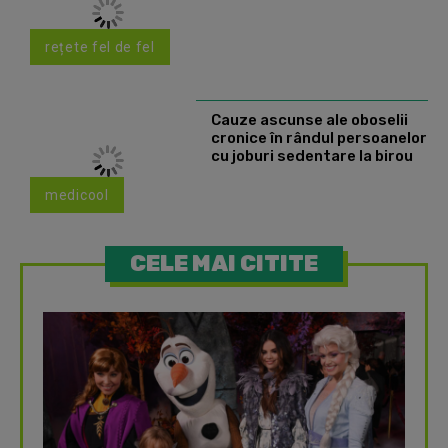
rețete fel de fel
Cauze ascunse ale oboselii
cronice în rândul persoanelor
cu joburi sedentare la birou
medicool
CELE MAI CITITE