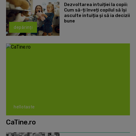
Dezvoltarea intuiției la copii:
Cum să-ți înveți copilul să își
asculte intuiția și să ia decizii
bune
depărinți
hellotaste
CaTine.ro