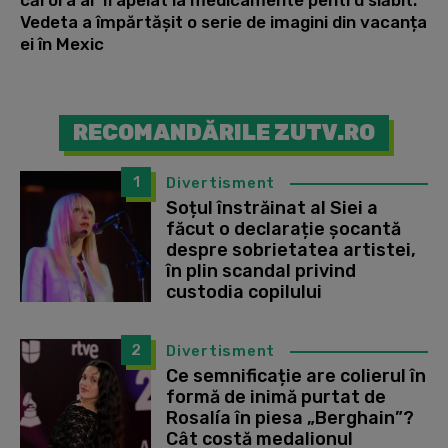
cărora ar fi apelat la medicamente pentru slăbit.
Vedeta a împărtășit o serie de imagini din vacanța
ei în Mexic
RECOMANDĂRILE ZUTV.RO
1
Divertisment
Soțul înstrăinat al Siei a
făcut o declarație șocantă
despre sobrietatea artistei,
în plin scandal privind
custodia copilului
2
Divertisment
Ce semnificație are colierul în
formă de inimă purtat de
Rosalía în piesa „Berghain”?
Cât costă medalionul