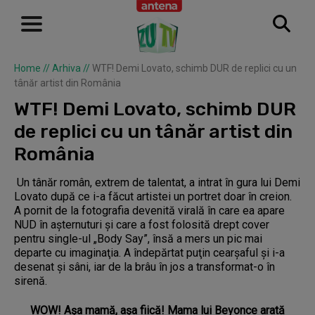
Home
//
Arhiva
//
WTF! Demi Lovato, schimb DUR de replici cu un
tânăr artist din România
WTF! Demi Lovato, schimb DUR
de replici cu un tânăr artist din
România
Un tânăr român, extrem de talentat, a intrat în gura lui Demi
Lovato după ce i-a făcut artistei un portret doar în creion.
A pornit de la fotografia devenită virală în care ea apare
NUD în aşternuturi şi care a fost folosită drept cover
pentru single-ul „Body Say”, însă a mers un pic mai
departe cu imaginaţia. A îndepărtat puţin cearşaful şi i-a
desenat şi sâni, iar de la brâu în jos a transformat-o în
sirenă.
WOW! Așa mamă, așa fiică! Mama lui Beyonce arată