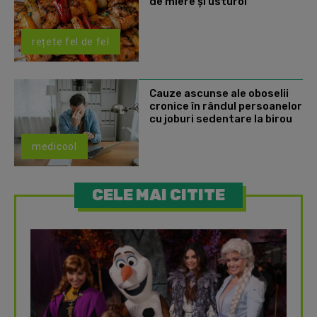
de miere și usturoi
rețete fel de fel
Cauze ascunse ale oboselii
cronice în rândul persoanelor
cu joburi sedentare la birou
medicool
CELE MAI CITITE