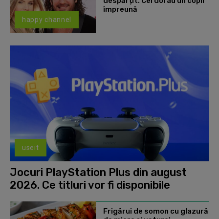
despărțit. Cei doi au un copil
împreună
happy channel
useit
Jocuri PlayStation Plus din august
2026. Ce titluri vor fi disponibile
Frigărui de somon cu glazură