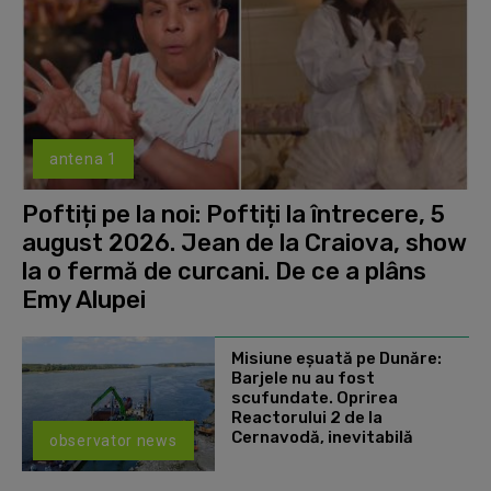
antena 1
Poftiți pe la noi: Poftiți la întrecere, 5
august 2026. Jean de la Craiova, show
la o fermă de curcani. De ce a plâns
Emy Alupei
Misiune eșuată pe Dunăre:
Barjele nu au fost
scufundate. Oprirea
Reactorului 2 de la
Cernavodă, inevitabilă
observator news