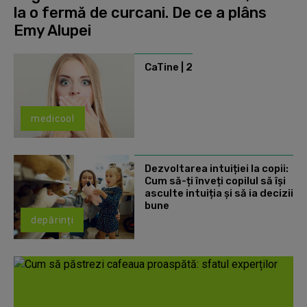
la o fermă de curcani. De ce a plâns
Emy Alupei
CaTine | 2
medicool
Dezvoltarea intuiției la copii:
Cum să-ți înveți copilul să își
asculte intuiția și să ia decizii
bune
depărinți