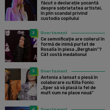
făcut o declarație șocantă
despre sobrietatea artistei,
în plin scandal privind
custodia copilului
2
Divertisment
Ce semnificație are colierul în
formă de inimă purtat de
Rosalía în piesa „Berghain”?
Cât costă medalionul
3
Divertisment
Antonia a lansat o piesă în
colaborare cu Killa Fonic:
„Sper să vă placă la fel de
mult cum ne place nouă”
4
Divertisment