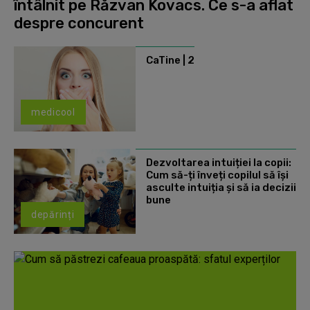
întâlnit pe Răzvan Kovacs. Ce s-a aflat
despre concurent
CaTine | 2
medicool
Dezvoltarea intuiției la copii:
Cum să-ți înveți copilul să își
asculte intuiția și să ia decizii
bune
depărinți