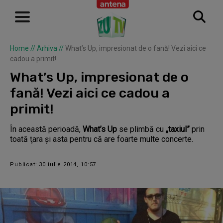
Home
//
Arhiva
//
What’s Up, impresionat de o fană! Vezi aici ce
cadou a primit!
What’s Up, impresionat de o
fană! Vezi aici ce cadou a
primit!
În această perioadă,
What’s Up
se plimbă cu
„taxiul”
prin
toată ţara şi asta pentru că are foarte multe concerte.
Publicat: 30 iulie 2014, 10:57