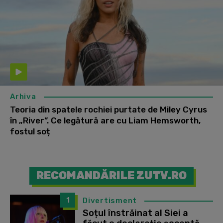
Arhiva
Teoria din spatele rochiei purtate de Miley Cyrus
în „River”. Ce legătură are cu Liam Hemsworth,
fostul soț
RECOMANDĂRILE ZUTV.RO
1
Divertisment
Soțul înstrăinat al Siei a