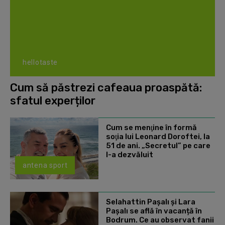
hellotaste
Cum să păstrezi cafeaua proaspătă:
sfatul experților
Cum se menţine în formă
soţia lui Leonard Doroftei, la
51 de ani. „Secretul” pe care
l-a dezvăluit
antena sport
Selahattin Paşalı și Lara
Paşalı se află în vacanță în
Bodrum. Ce au observat fanii