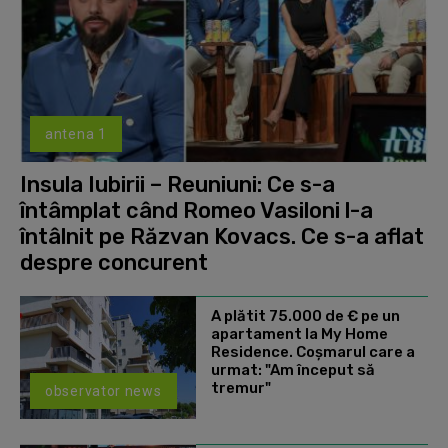
antena 1
Insula Iubirii – Reuniuni: Ce s-a
întâmplat când Romeo Vasiloni l-a
întâlnit pe Răzvan Kovacs. Ce s-a aflat
despre concurent
A plătit 75.000 de € pe un
apartament la My Home
Residence. Coşmarul care a
urmat: "Am început să
tremur"
observator news