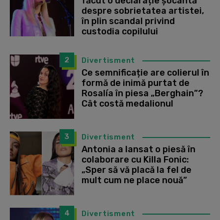
făcut o declarație șocantă
despre sobrietatea artistei,
în plin scandal privind
custodia copilului
2
Divertisment
Ce semnificație are colierul în
formă de inimă purtat de
Rosalía în piesa „Berghain”?
Cât costă medalionul
3
Divertisment
Antonia a lansat o piesă în
colaborare cu Killa Fonic:
„Sper să vă placă la fel de
mult cum ne place nouă”
4
Divertisment