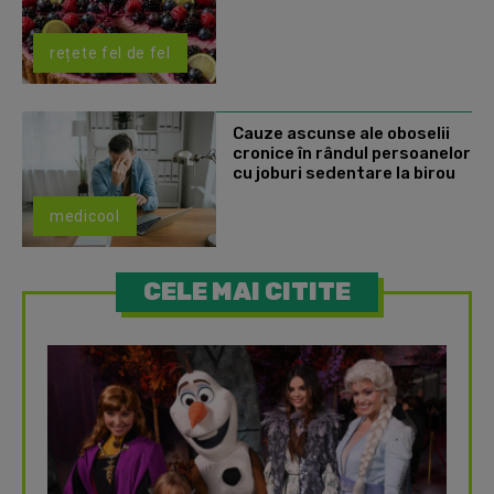
rețete fel de fel
Cauze ascunse ale oboselii
cronice în rândul persoanelor
cu joburi sedentare la birou
medicool
CELE MAI CITITE