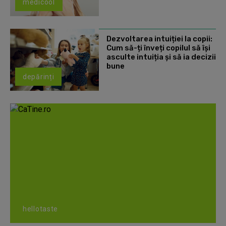
medicool
Dezvoltarea intuiției la copii:
Cum să-ți înveți copilul să își
asculte intuiția și să ia decizii
bune
depărinți
hellotaste