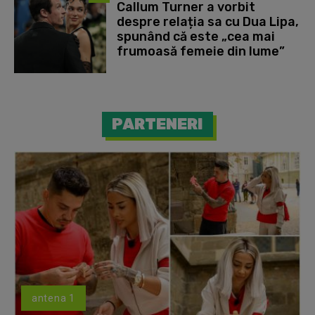
Callum Turner a vorbit
despre relația sa cu Dua Lipa,
spunând că este „cea mai
frumoasă femeie din lume”
PARTENERI
antena 1