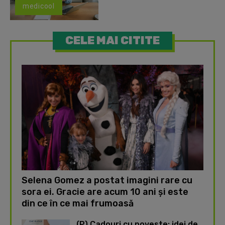
medicool
CELE MAI CITITE
Selena Gomez a postat imagini rare cu
sora ei. Gracie are acum 10 ani și este
din ce în ce mai frumoasă
(P) Cadouri cu poveste: idei de