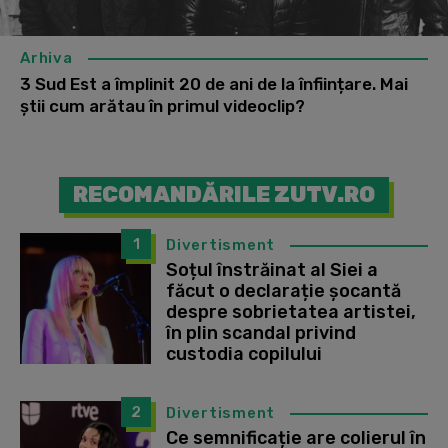
Arhiva
3 Sud Est a împlinit 20 de ani de la înființare. Mai
știi cum arătau în primul videoclip?
RECOMANDĂRILE ZUTV.RO
1
Divertisment
Soțul înstrăinat al Siei a
făcut o declarație șocantă
despre sobrietatea artistei,
în plin scandal privind
custodia copilului
2
Divertisment
Ce semnificație are colierul în