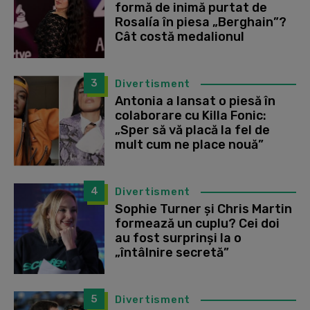
formă de inimă purtat de
Rosalía în piesa „Berghain”?
Cât costă medalionul
3
Divertisment
Antonia a lansat o piesă în
colaborare cu Killa Fonic:
„Sper să vă placă la fel de
mult cum ne place nouă”
4
Divertisment
Sophie Turner și Chris Martin
formează un cuplu? Cei doi
au fost surprinși la o
„întâlnire secretă”
5
Divertisment