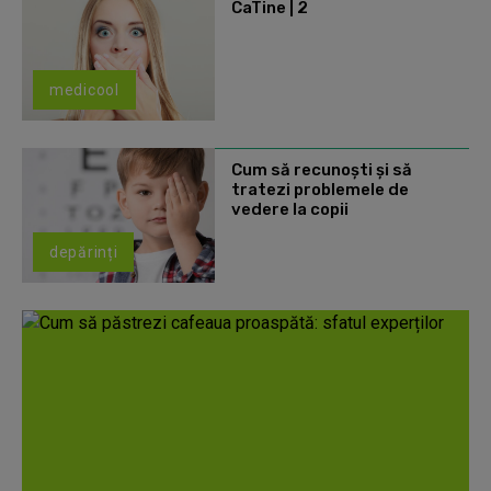
CaTine | 2
medicool
Cum să recunoști și să
tratezi problemele de
vedere la copii
depărinți