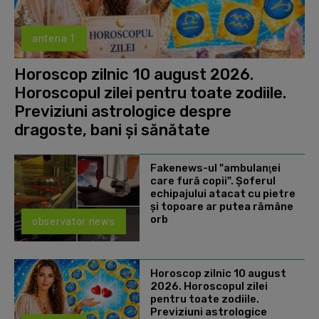
antena 1
Horoscop zilnic 10 august 2026.
Horoscopul zilei pentru toate zodiile.
Previziuni astrologice despre
dragoste, bani și sănătate
Fakenews-ul "ambulanţei
care fură copii". Şoferul
echipajului atacat cu pietre
şi topoare ar putea rămâne
orb
observator news
Horoscop zilnic 10 august
2026. Horoscopul zilei
pentru toate zodiile.
Previziuni astrologice