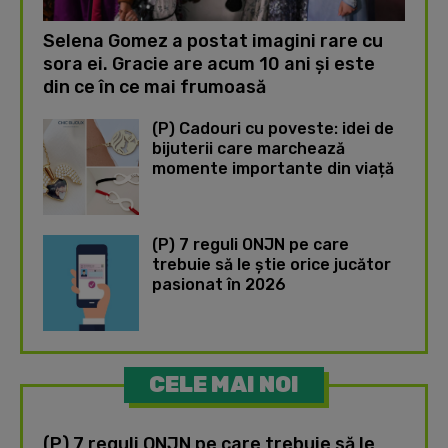
Selena Gomez a postat imagini rare cu
sora ei. Gracie are acum 10 ani și este
din ce în ce mai frumoasă
(P) Cadouri cu poveste: idei de
bijuterii care marchează
momente importante din viață
(P) 7 reguli ONJN pe care
trebuie să le știe orice jucător
pasionat în 2026
CELE MAI NOI
(P) 7 reguli ONJN pe care trebuie să le