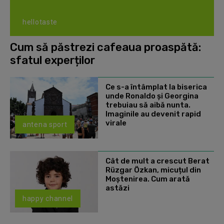
hellotaste
Cum să păstrezi cafeaua proaspătă:
sfatul experților
Ce s-a întâmplat la biserica
unde Ronaldo şi Georgina
trebuiau să aibă nunta.
Imaginile au devenit rapid
virale
antena sport
Cât de mult a crescut Berat
Rüzgar Özkan, micuțul din
Moștenirea. Cum arată
astăzi
happy channel