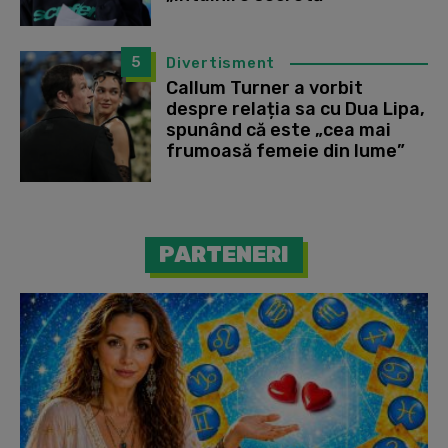
5
Divertisment
Callum Turner a vorbit
despre relația sa cu Dua Lipa,
spunând că este „cea mai
frumoasă femeie din lume”
PARTENERI