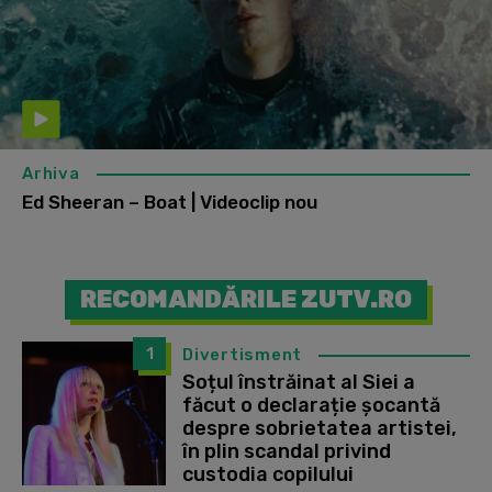
Arhiva
Ed Sheeran – Boat | Videoclip nou
RECOMANDĂRILE ZUTV.RO
1
Divertisment
Soțul înstrăinat al Siei a
făcut o declarație șocantă
despre sobrietatea artistei,
în plin scandal privind
custodia copilului