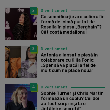
2
Divertisment
Ce semnificație are colierul în
formă de inimă purtat de
Rosalía în piesa „Berghain”?
Cât costă medalionul
3
Divertisment
Antonia a lansat o piesă în
colaborare cu Killa Fonic:
„Sper să vă placă la fel de
mult cum ne place nouă”
4
Divertisment
Sophie Turner și Chris Martin
formează un cuplu? Cei doi
au fost surprinși la o
„întâlnire secretă”