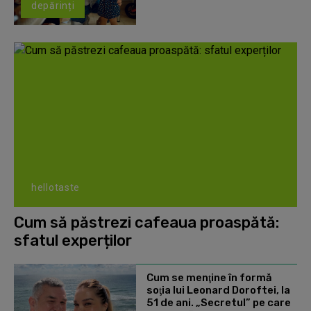
depărinți
hellotaste
Cum să păstrezi cafeaua proaspătă:
sfatul experților
Cum se menţine în formă
soţia lui Leonard Doroftei, la
51 de ani. „Secretul” pe care