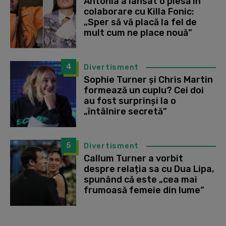
Antonia a lansat o piesă în
colaborare cu Killa Fonic:
„Sper să vă placă la fel de
mult cum ne place nouă”
4
Divertisment
Sophie Turner și Chris Martin
formează un cuplu? Cei doi
au fost surprinși la o
„întâlnire secretă”
5
Divertisment
Callum Turner a vorbit
despre relația sa cu Dua Lipa,
spunând că este „cea mai
frumoasă femeie din lume”