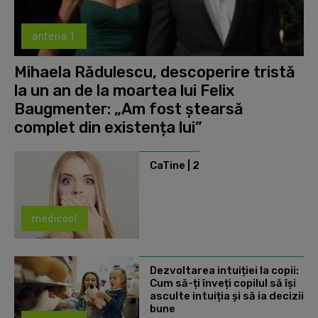
antena 1
Mihaela Rădulescu, descoperire tristă
la un an de la moartea lui Felix
Baugmenter: „Am fost ștearsă
complet din existența lui”
CaTine | 2
medicool
Dezvoltarea intuiției la copii:
Cum să-ți înveți copilul să își
asculte intuiția și să ia decizii
bune