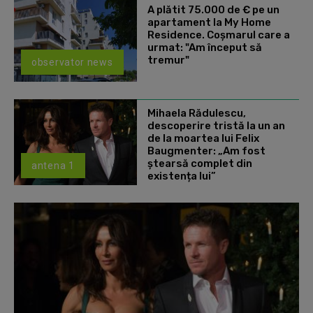
A plătit 75.000 de € pe un
apartament la My Home
Residence. Coşmarul care a
urmat: "Am început să
tremur"
observator news
Mihaela Rădulescu,
descoperire tristă la un an
de la moartea lui Felix
Baugmenter: „Am fost
ștearsă complet din
antena 1
existența lui”