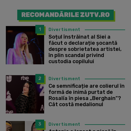
RECOMANDĂRILE ZUTV.RO
1
Divertisment
Soțul înstrăinat al Siei a
făcut o declarație șocantă
despre sobrietatea artistei,
în plin scandal privind
custodia copilului
2
Divertisment
Ce semnificație are colierul în
formă de inimă purtat de
Rosalía în piesa „Berghain”?
Cât costă medalionul
3
Divertisment