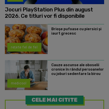
Jocuri PlayStation Plus din august
2026. Ce titluri vor fi disponibile
Brioșe pufoase cu piersici și
iaurt grecesc
rețete fel de fel
Cauze ascunse ale oboselii
cronice în rândul persoanelor
cu joburi sedentare la birou
medicool
CELE MAI CITITE