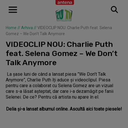
Home
//
Arhiva
//
VIDEOCLIP NOU: Charlie Puth feat. Selena
Gomez – We Don’t Talk Anymore
VIDEOCLIP NOU: Charlie Puth
feat. Selena Gomez – We Don’t
Talk Anymore
La șase luni de când a lansat piesa ”We Don’t Talk
Anymore”, Charlie Puth îți aduce și videoclipul. Piesa
pentru care a colaborat cu Selena Gomez are un vizual
care s-a lăsat așteptat, dar care i-a dezamăgit pe fanii
Selenei. De ce? Pentru că artista nu apare în el.
Delia și-a lansat albumul online. Ascultă aici toate piesele!