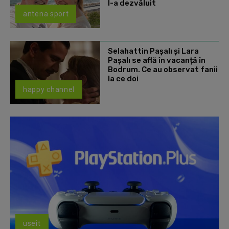
l-a dezvăluit
antena sport
Selahattin Paşalı și Lara
Paşalı se află în vacanță în
Bodrum. Ce au observat fanii
la ce doi
happy channel
useit