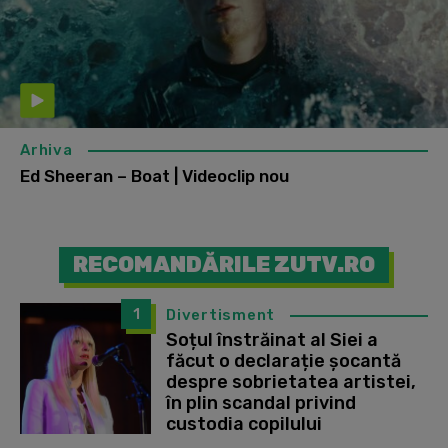
Arhiva
Ed Sheeran – Boat | Videoclip nou
RECOMANDĂRILE ZUTV.RO
1
Divertisment
Soțul înstrăinat al Siei a
făcut o declarație șocantă
despre sobrietatea artistei,
în plin scandal privind
custodia copilului