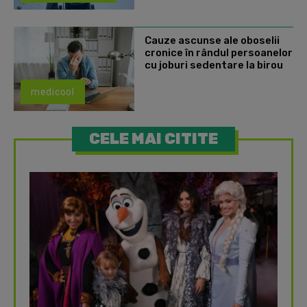
Cauze ascunse ale oboselii
cronice în rândul persoanelor
cu joburi sedentare la birou
medicool
CELE MAI CITITE