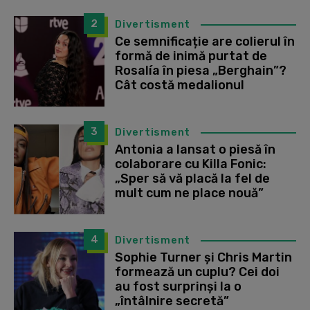
2
Divertisment
Ce semnificație are colierul în
formă de inimă purtat de
Rosalía în piesa „Berghain”?
Cât costă medalionul
3
Divertisment
Antonia a lansat o piesă în
colaborare cu Killa Fonic:
„Sper să vă placă la fel de
mult cum ne place nouă”
4
Divertisment
Sophie Turner și Chris Martin
formează un cuplu? Cei doi
au fost surprinși la o
„întâlnire secretă”