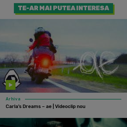
TE-AR MAI PUTEA INTERESA
Arhiva
Carla’s Dreams – ae | Videoclip nou