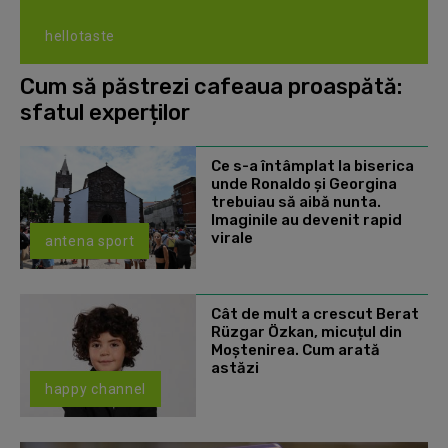
hellotaste
Cum să păstrezi cafeaua proaspătă:
sfatul experților
Ce s-a întâmplat la biserica
unde Ronaldo şi Georgina
trebuiau să aibă nunta.
Imaginile au devenit rapid
virale
antena sport
Cât de mult a crescut Berat
Rüzgar Özkan, micuțul din
Moștenirea. Cum arată
astăzi
happy channel