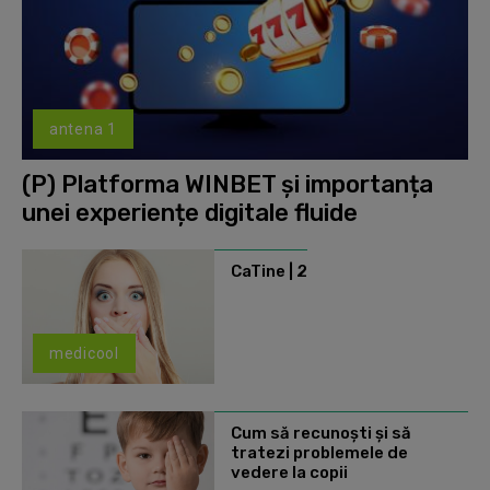
antena 1
(P) Platforma WINBET și importanța
unei experiențe digitale fluide
CaTine | 2
medicool
Cum să recunoști și să
tratezi problemele de
vedere la copii