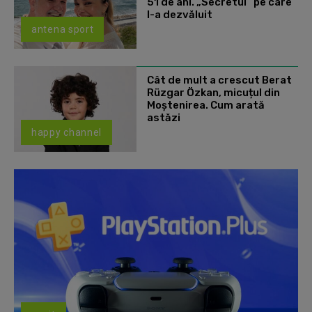
51 de ani. „Secretul” pe care
l-a dezvăluit
antena sport
Cât de mult a crescut Berat
Rüzgar Özkan, micuțul din
Moștenirea. Cum arată
astăzi
happy channel