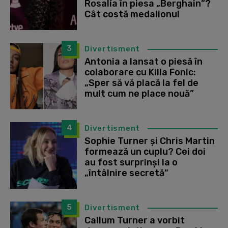
Rosalía în piesa „Berghain”?
Cât costă medalionul
3
Divertisment
Antonia a lansat o piesă în
colaborare cu Killa Fonic:
„Sper să vă placă la fel de
mult cum ne place nouă”
4
Divertisment
Sophie Turner și Chris Martin
formează un cuplu? Cei doi
au fost surprinși la o
„întâlnire secretă”
5
Divertisment
Callum Turner a vorbit