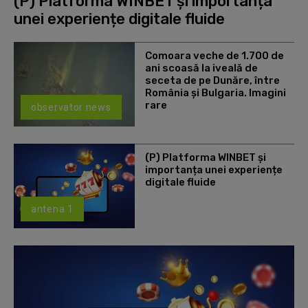
(P) Platforma WINBET și importanța
unei experiențe digitale fluide
Comoara veche de 1.700 de
ani scoasă la iveală de
seceta de pe Dunăre, între
România şi Bulgaria. Imagini
rare
observator news
(P) Platforma WINBET și
importanța unei experiențe
digitale fluide
antena 1