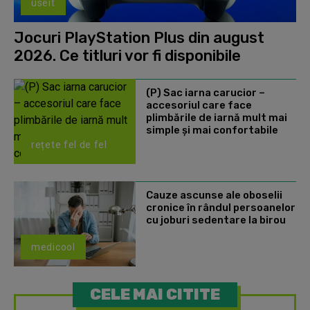
useit
Jocuri PlayStation Plus din august
2026. Ce titluri vor fi disponibile
(P) Sac iarna carucior –
accesoriul care face
plimbările de iarnă mult mai
simple și mai confortabile
rețete fel de fel
Cauze ascunse ale oboselii
cronice în rândul persoanelor
cu joburi sedentare la birou
medicool
CELE MAI CITITE