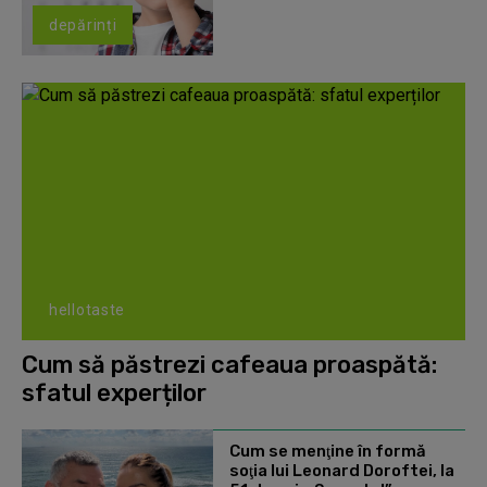
depărinți
hellotaste
Cum să păstrezi cafeaua proaspătă:
sfatul experților
Cum se menţine în formă
soţia lui Leonard Doroftei, la