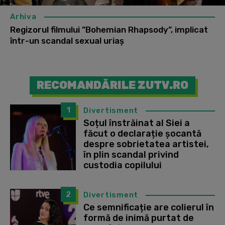
Arhiva
Regizorul filmului ”Bohemian Rhapsody”, implicat
într-un scandal sexual uriaș
RECOMANDĂRILE ZUTV.RO
1
Divertisment
Soțul înstrăinat al Siei a
făcut o declarație șocantă
despre sobrietatea artistei,
în plin scandal privind
custodia copilului
2
Divertisment
Ce semnificație are colierul în
formă de inimă purtat de