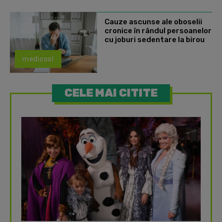
Cauze ascunse ale oboselii
cronice în rândul persoanelor
cu joburi sedentare la birou
medicool
CELE MAI CITITE