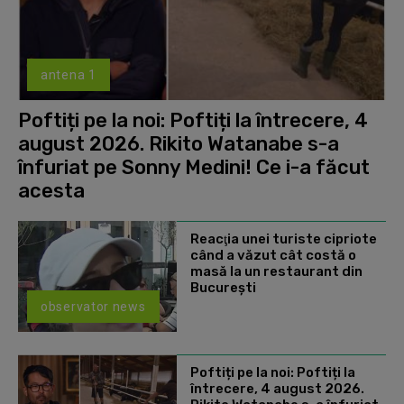
antena 1
Poftiți pe la noi: Poftiți la întrecere, 4
august 2026. Rikito Watanabe s-a
înfuriat pe Sonny Medini! Ce i-a făcut
acesta
Reacţia unei turiste cipriote
când a văzut cât costă o
masă la un restaurant din
Bucureşti
observator news
Poftiți pe la noi: Poftiți la
întrecere, 4 august 2026.