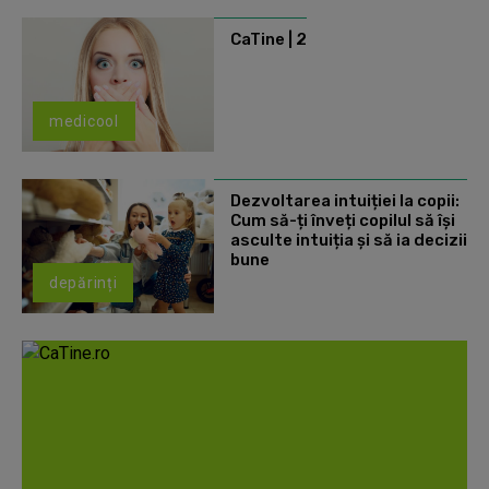
CaTine | 2
medicool
Dezvoltarea intuiției la copii:
Cum să-ți înveți copilul să își
asculte intuiția și să ia decizii
bune
depărinți