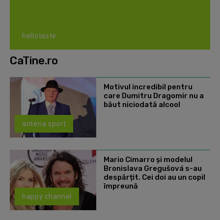
hellotaste
CaTine.ro
Motivul incredibil pentru
care Dumitru Dragomir nu a
băut niciodată alcool
antena sport
Mario Cimarro și modelul
Bronislava Gregušová s-au
despărțit. Cei doi au un copil
împreună
happy channel