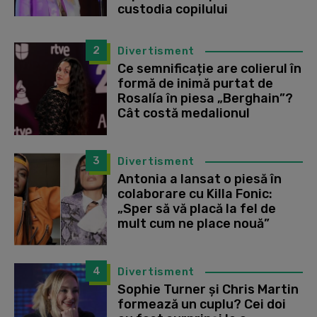
custodia copilului
2
Divertisment
Ce semnificație are colierul în
formă de inimă purtat de
Rosalía în piesa „Berghain”?
Cât costă medalionul
3
Divertisment
Antonia a lansat o piesă în
colaborare cu Killa Fonic:
„Sper să vă placă la fel de
mult cum ne place nouă”
4
Divertisment
Sophie Turner și Chris Martin
formează un cuplu? Cei doi