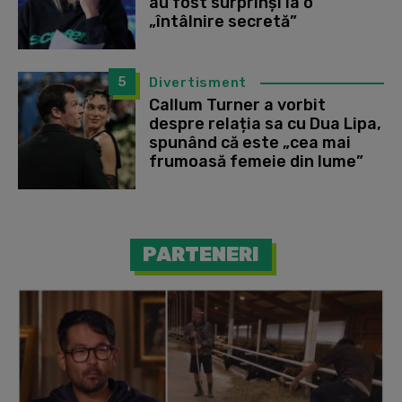
au fost surprinși la o
„întâlnire secretă”
5
Divertisment
Callum Turner a vorbit
despre relația sa cu Dua Lipa,
spunând că este „cea mai
frumoasă femeie din lume”
PARTENERI