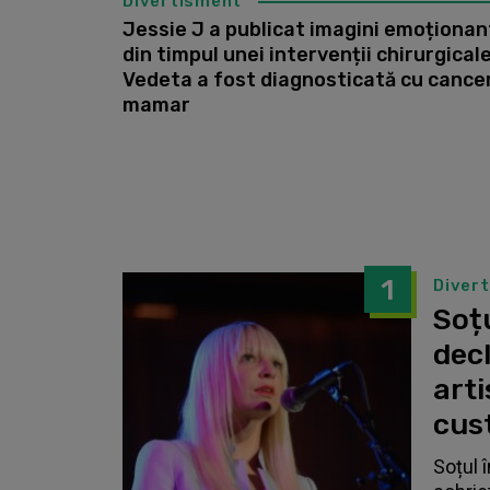
Divertisment
Jessie J a publicat imagini emoționan
din timpul unei intervenții chirurgicale
Vedeta a fost diagnosticată cu cance
mamar
1
Diver
Soțu
dec
arti
cust
Soțul 