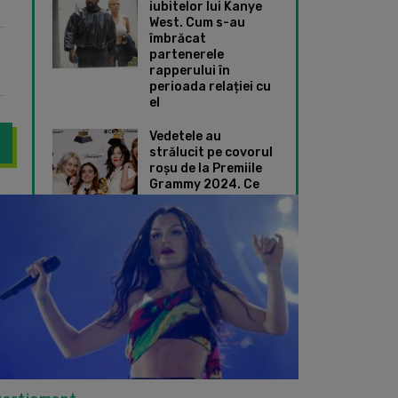
iubitelor lui Kanye
West. Cum s-au
îmbrăcat
partenerele
rapperului în
perioada relației cu
el
Vedetele au
strălucit pe covorul
roșu de la Premiile
Grammy 2024. Ce
ținute speciale au
a publicat imagini emoționante din timpul unei intervenții chirur
Jessie J a izbucnit 
ales Taylor Swift și
Dua Lipa