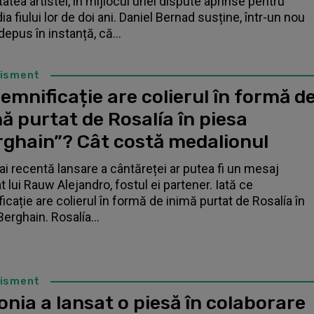
tatea artistei, în mijlocul unei dispute aprinse pentru
a fiului lor de doi ani. Daniel Bernad susține, într-un nou
depus în instanță, că...
tisment
emnificație are colierul în formă d
ă purtat de Rosalía în piesa
rghain”? Cât costă medalionul
i recentă lansare a cântăreței ar putea fi un mesaj
t lui Rauw Alejandro, fostul ei partener. Iată ce
icație are colierul în formă de inimă purtat de Rosalía în
Berghain. Rosalía...
tisment
nia a lansat o piesă în colaborare