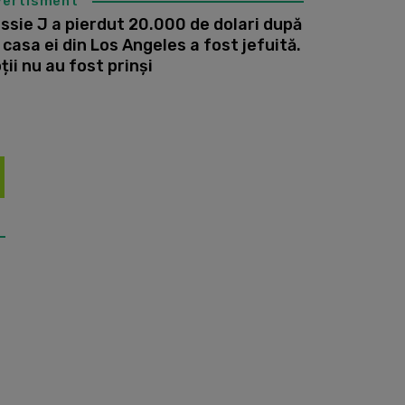
vertisment
ssie J a pierdut 20.000 de dolari după
 casa ei din Los Angeles a fost jefuită.
ții nu au fost prinși