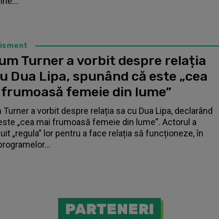
ne...
tisment
um Turner a vorbit despre relația
cu Dua Lipa, spunând că este „cea
 frumoasă femeie din lume”
 Turner a vorbit despre relația sa cu Dua Lipa, declarând
este „cea mai frumoasă femeie din lume”. Actorul a
it „regula” lor pentru a face relația să funcționeze, în
programelor...
PARTENERI