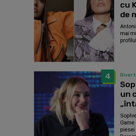
cu K
de 
Antonia
mai mu
profilu
4
Diver
Sop
un c
„înt
Sophie
Game o
piesei 