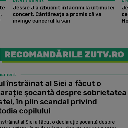
Divertisment
Di
te
Jessie J a izbucnit în lacrimi la ultimul ei
Je
.
concert. Cântăreața a promis că va
ce
r
învinge cancerul la sân
Ho
RECOMANDĂRILE ZUTV.RO
tisment
l înstrăinat al Siei a făcut o
larație șocantă despre sobrietatea
stei, în plin scandal privind
odia copilului
înstrăinat al Siei a făcut o declarație șocantă despre