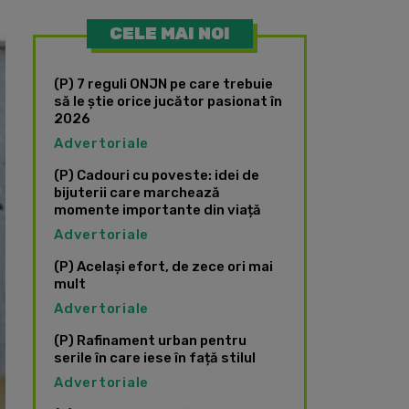
CELE MAI NOI
(P) 7 reguli ONJN pe care trebuie
să le știe orice jucător pasionat în
2026
Advertoriale
(P) Cadouri cu poveste: idei de
bijuterii care marchează
momente importante din viață
Advertoriale
(P) Același efort, de zece ori mai
mult
Advertoriale
(P) Rafinament urban pentru
serile în care iese în față stilul
Advertoriale