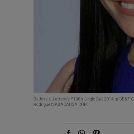
De
Jessie J attends Y100's Jingle Ball 2014 at BB&T 
Rodriguez/ABACAUSA.COM