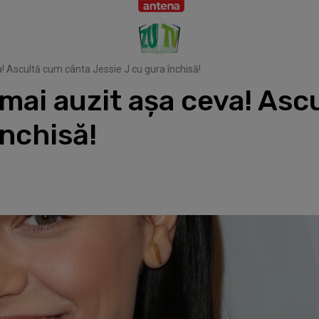
! Ascultă cum cânta Jessie J cu gura închisă!
mai auzit așa ceva! Asc
închisă!