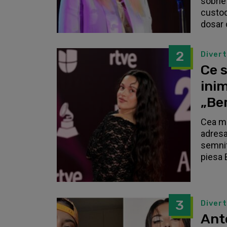
sobrie
custodi
dosar 
2
Diver
Ce s
inim
„Be
Cea ma
adresa
semnif
piesa 
3
Diver
Anto