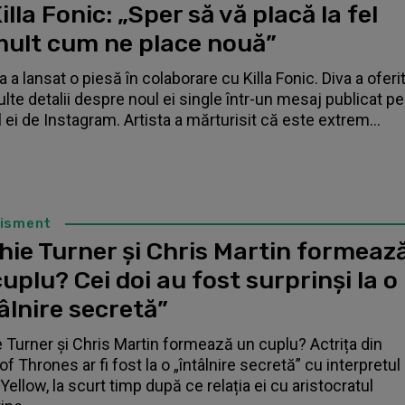
illa Fonic: „Sper să vă placă la fel
mult cum ne place nouă”
 a lansat o piesă în colaborare cu Killa Fonic. Diva a oferi
lte detalii despre noul ei single într-un mesaj publicat pe
l ei de Instagram. Artista a mărturisit că este extrem...
tisment
hie Turner și Chris Martin formeaz
uplu? Cei doi au fost surprinși la o
âlnire secretă”
 Turner și Chris Martin formează un cuplu? Actrița din
f Thrones ar fi fost la o „întâlnire secretă” cu interpretul
Yellow, la scurt timp după ce relația ei cu aristocratul