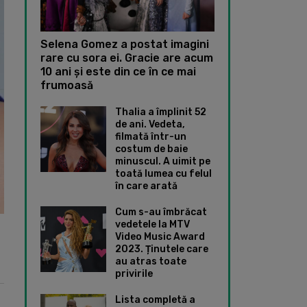
Selena Gomez a postat imagini
rare cu sora ei. Gracie are acum
10 ani și este din ce în ce mai
frumoasă
Thalia a împlinit 52
de ani. Vedeta,
filmată într-un
costum de baie
minuscul. A uimit pe
toată lumea cu felul
în care arată
Cum s-au îmbrăcat
vedetele la MTV
Video Music Award
2023. Ținutele care
au atras toate
privirile
Lista completă a