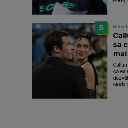
Peregri
5
Diver
Call
sa 
mai
Callum
că ea 
dezvălu
ciuda 