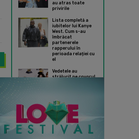
au atras toate
privirile
Lista completă a
iubitelor lui Kanye
West. Cum s-au
îmbrăcat
partenerele
rapperului în
perioada relației cu
el
Vedetele au
strălucit pe covorul
sarea a 10 ani, ZU TV dă muzica de 10, de la ZUnrise și până la
Doja Cat a purtat 
roșu de la Premiile
Grammy 2024. Ce
ținute speciale au
ales Taylor Swift și
Dua Lipa