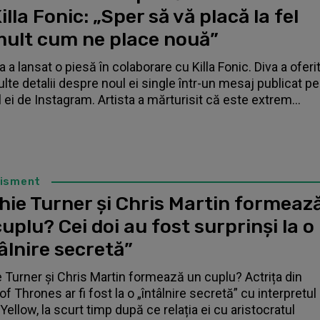
illa Fonic: „Sper să vă placă la fel
mult cum ne place nouă”
 a lansat o piesă în colaborare cu Killa Fonic. Diva a oferi
lte detalii despre noul ei single într-un mesaj publicat pe
l ei de Instagram. Artista a mărturisit că este extrem...
tisment
hie Turner și Chris Martin formeaz
uplu? Cei doi au fost surprinși la o
âlnire secretă”
 Turner și Chris Martin formează un cuplu? Actrița din
f Thrones ar fi fost la o „întâlnire secretă” cu interpretul
Yellow, la scurt timp după ce relația ei cu aristocratul