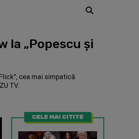
w la „Popescu şi
Flick”, cea mai simpatică
 ZU TV.
CELE MAI CITITE