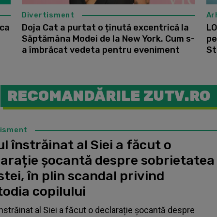
Divertisment
Ar
ica
Doja Cat a purtat o ținută excentrică la
LO
Săptămâna Modei de la New York. Cum s-
pe
a îmbrăcat vedeta pentru eveniment
St
RECOMANDĂRILE ZUTV.RO
tisment
l înstrăinat al Siei a făcut o
larație șocantă despre sobrietatea
stei, în plin scandal privind
odia copilului
înstrăinat al Siei a făcut o declarație șocantă despre