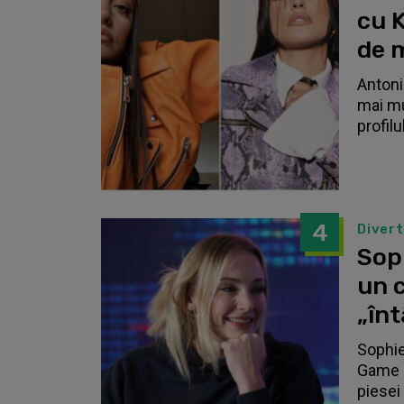
cu K
de 
Antonia
mai mu
profilu
4
Diver
Sop
un c
„înt
Sophie
Game o
piesei 