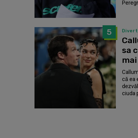
Peregri
5
Diver
Call
sa 
mai
Callum
că ea 
dezvălu
ciuda 