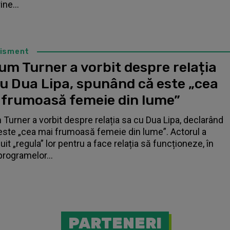
ne...
tisment
um Turner a vorbit despre relația
cu Dua Lipa, spunând că este „cea
 frumoasă femeie din lume”
 Turner a vorbit despre relația sa cu Dua Lipa, declarând
este „cea mai frumoasă femeie din lume”. Actorul a
it „regula” lor pentru a face relația să funcționeze, în
programelor...
PARTENERI