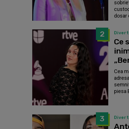
sobrie
custodi
dosar 
2
Diver
Ce s
inim
„Be
Cea ma
adresa
semnif
piesa 
3
Diver
Anto