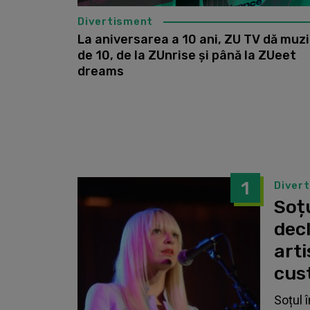
Divertisment
La aniversarea a 10 ani, ZU TV dă muz
de 10, de la ZUnrise și până la ZUeet
dreams
1
Diver
Soțu
dec
arti
cust
Soțul 