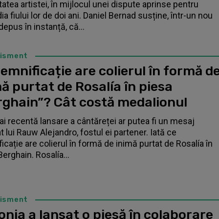
tatea artistei, în mijlocul unei dispute aprinse pentru
a fiului lor de doi ani. Daniel Bernad susține, într-un nou
depus în instanță, că...
tisment
emnificație are colierul în formă d
ă purtat de Rosalía în piesa
rghain”? Cât costă medalionul
i recentă lansare a cântăreței ar putea fi un mesaj
t lui Rauw Alejandro, fostul ei partener. Iată ce
icație are colierul în formă de inimă purtat de Rosalía în
Berghain. Rosalía...
tisment
nia a lansat o piesă în colaborare