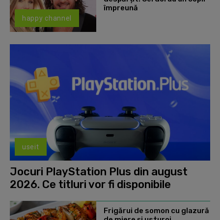
împreună
happy channel
useit
Jocuri PlayStation Plus din august
2026. Ce titluri vor fi disponibile
Frigărui de somon cu glazură
de miere și usturoi