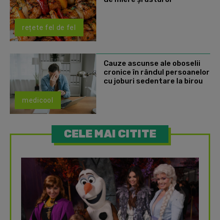
rețete fel de fel
Cauze ascunse ale oboselii
cronice în rândul persoanelor
cu joburi sedentare la birou
medicool
CELE MAI CITITE