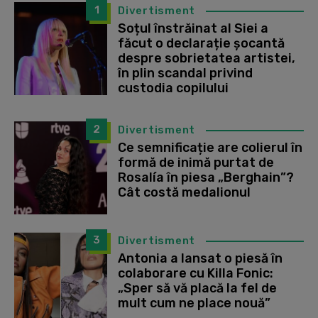
1
Divertisment
Soțul înstrăinat al Siei a
făcut o declarație șocantă
despre sobrietatea artistei,
în plin scandal privind
custodia copilului
2
Divertisment
Ce semnificație are colierul în
formă de inimă purtat de
Rosalía în piesa „Berghain”?
Cât costă medalionul
3
Divertisment
Antonia a lansat o piesă în
colaborare cu Killa Fonic:
„Sper să vă placă la fel de
mult cum ne place nouă”