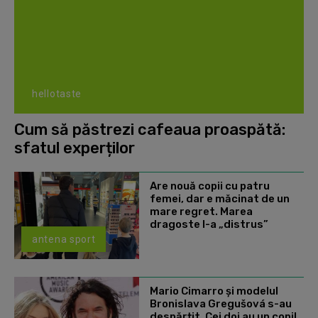
hellotaste
Cum să păstrezi cafeaua proaspătă:
sfatul experților
Are nouă copii cu patru
femei, dar e măcinat de un
mare regret. Marea
dragoste l-a „distrus”
antena sport
Mario Cimarro și modelul
Bronislava Gregušová s-au
despărțit. Cei doi au un copil