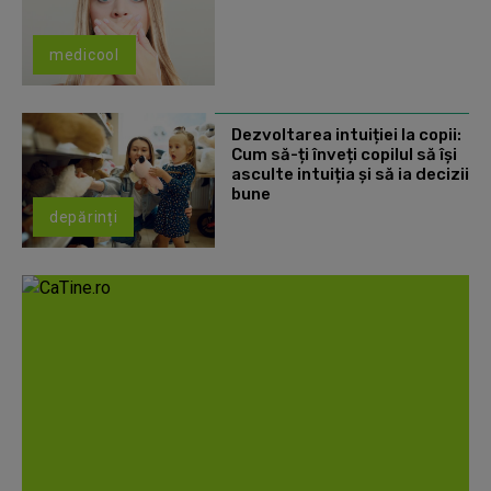
medicool
Dezvoltarea intuiției la copii:
Cum să-ți înveți copilul să își
asculte intuiția și să ia decizii
bune
depărinți