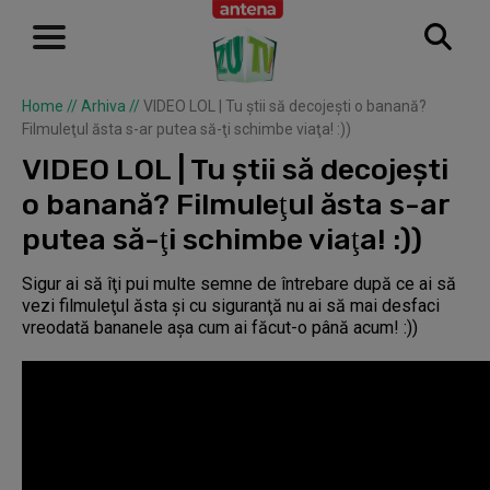
Home
//
Arhiva
//
VIDEO LOL | Tu ştii să decojeşti o banană?
Filmuleţul ăsta s-ar putea să-ţi schimbe viaţa! :))
VIDEO LOL | Tu ştii să decojeşti
o banană? Filmuleţul ăsta s-ar
putea să-ţi schimbe viaţa! :))
Sigur ai să îţi pui multe semne de întrebare după ce ai să
vezi filmuleţul ăsta şi cu siguranţă nu ai să mai desfaci
vreodată bananele aşa cum ai făcut-o până acum! :))