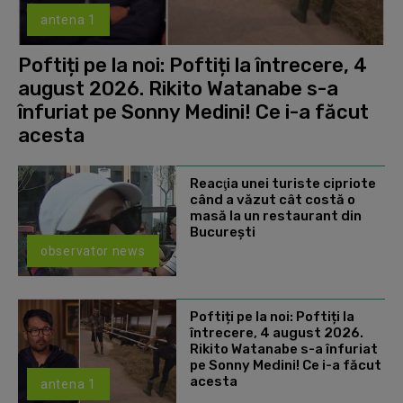
antena 1
Poftiți pe la noi: Poftiți la întrecere, 4
august 2026. Rikito Watanabe s-a
înfuriat pe Sonny Medini! Ce i-a făcut
acesta
Reacţia unei turiste cipriote
când a văzut cât costă o
masă la un restaurant din
Bucureşti
observator news
Poftiți pe la noi: Poftiți la
întrecere, 4 august 2026.
Rikito Watanabe s-a înfuriat
pe Sonny Medini! Ce i-a făcut
acesta
antena 1