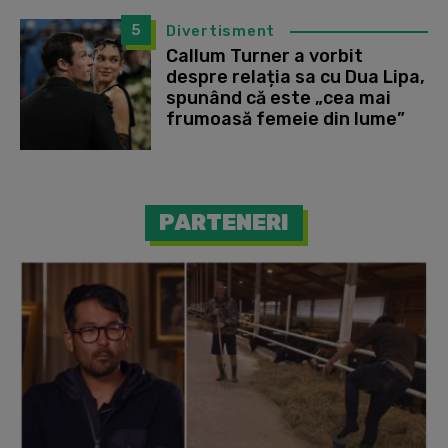
5
Divertisment
Callum Turner a vorbit
despre relația sa cu Dua Lipa,
spunând că este „cea mai
frumoasă femeie din lume”
PARTENERI