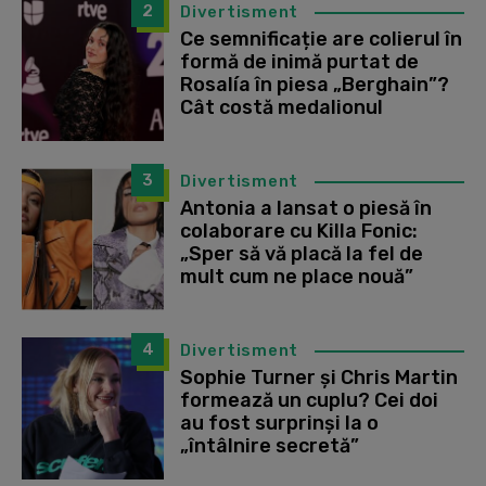
2
Divertisment
Ce semnificație are colierul în
formă de inimă purtat de
Rosalía în piesa „Berghain”?
Cât costă medalionul
3
Divertisment
Antonia a lansat o piesă în
colaborare cu Killa Fonic:
„Sper să vă placă la fel de
mult cum ne place nouă”
4
Divertisment
Sophie Turner și Chris Martin
formează un cuplu? Cei doi
au fost surprinși la o
„întâlnire secretă”