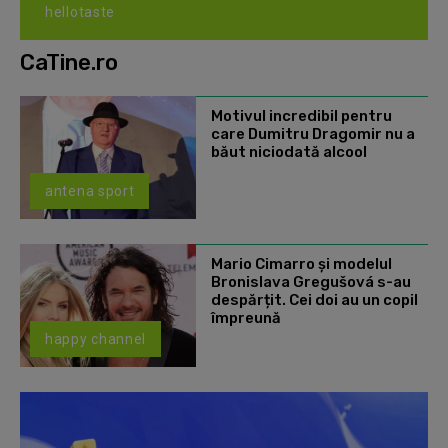
hellotaste
CaTine.ro
Motivul incredibil pentru
care Dumitru Dragomir nu a
băut niciodată alcool
antena sport
Mario Cimarro și modelul
Bronislava Gregušová s-au
despărțit. Cei doi au un copil
împreună
happy channel