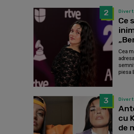
2
Diver
Ce s
inim
„Be
Cea ma
adresa
semnif
piesa 
3
Diver
Anto
cu K
de 