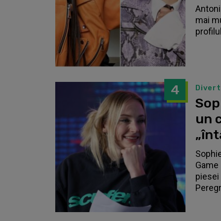
Antonia
mai mu
profilu
4
Diver
Sop
un c
„înt
Sophie
Game o
piesei 
Peregri