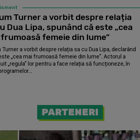
tisment
um Turner a vorbit despre relația
cu Dua Lipa, spunând că este „cea
 frumoasă femeie din lume”
 Turner a vorbit despre relația sa cu Dua Lipa, declarând
este „cea mai frumoasă femeie din lume”. Actorul a
it „regula” lor pentru a face relația să funcționeze, în
programelor...
PARTENERI