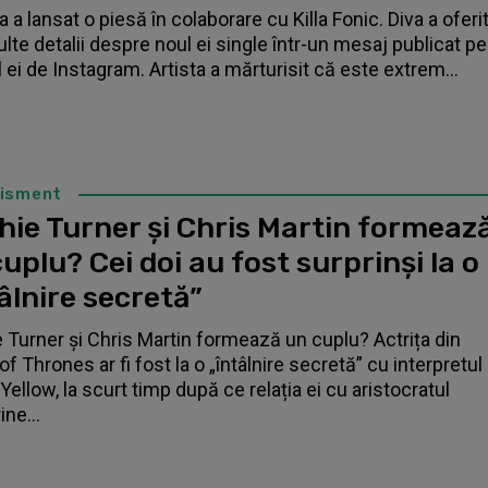
 a lansat o piesă în colaborare cu Killa Fonic. Diva a oferi
lte detalii despre noul ei single într-un mesaj publicat pe
l ei de Instagram. Artista a mărturisit că este extrem...
tisment
hie Turner și Chris Martin formeaz
uplu? Cei doi au fost surprinși la o
âlnire secretă”
 Turner și Chris Martin formează un cuplu? Actrița din
f Thrones ar fi fost la o „întâlnire secretă” cu interpretul
Yellow, la scurt timp după ce relația ei cu aristocratul
ne...