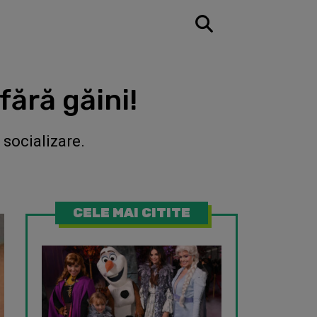
fără găini!
 socializare.
CELE MAI CITITE