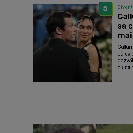
5
Diver
Call
sa 
mai
Callum
că ea 
dezvălu
ciuda 