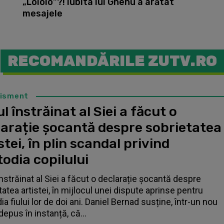
m
„Lololo”?! Iubita lui Ghenu a arătat
mesajele
RECOMANDĂRILE ZUTV.RO
tisment
l înstrăinat al Siei a făcut o
larație șocantă despre sobrietatea
stei, în plin scandal privind
odia copilului
înstrăinat al Siei a făcut o declarație șocantă despre
tatea artistei, în mijlocul unei dispute aprinse pentru
a fiului lor de doi ani. Daniel Bernad susține, într-un nou
depus în instanță, că...