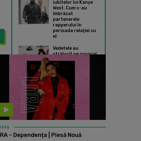
iubitelor lui Kanye
West. Cum s-au
îmbrăcat
partenerele
rapperului în
perioada relației cu
el
Vedetele au
strălucit pe covorul
st pozată pe o plajă exotică. Cum arată frumoasa blondă în cost
Delia și Lora s-au c
roșu de la Premiile
Grammy 2024. Ce
ținute speciale au
ales Taylor Swift și
Dua Lipa
hiva
RA – Dependența | Piesă Nouă