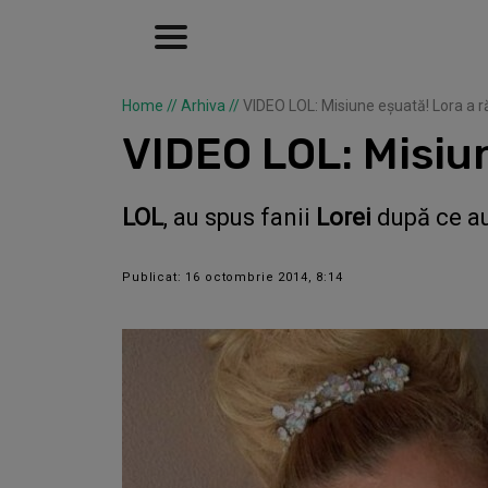
Home
//
Arhiva
//
VIDEO LOL: Misiune eşuată! Lora a r
VIDEO LOL: Misiun
LOL
, au spus fanii
Lorei
după ce au 
Publicat: 16 octombrie 2014, 8:14