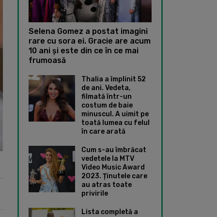
Selena Gomez a postat imagini
rare cu sora ei. Gracie are acum
10 ani și este din ce în ce mai
frumoasă
Thalia a împlinit 52
de ani. Vedeta,
filmată într-un
costum de baie
minuscul. A uimit pe
toată lumea cu felul
în care arată
Cum s-au îmbrăcat
vedetele la MTV
Video Music Award
2023. Ținutele care
au atras toate
privirile
Lista completă a