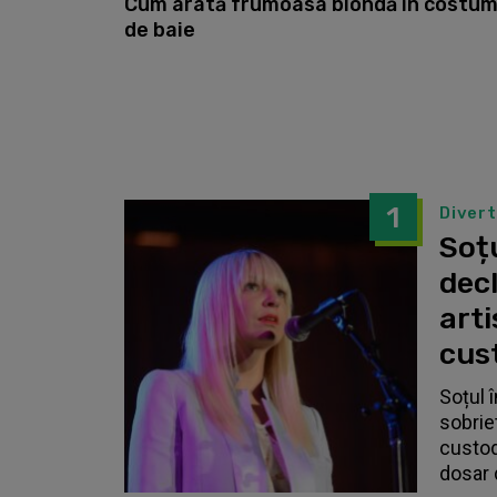
Cum arată frumoasa blondă în costu
de baie
1
Diver
Soțu
dec
arti
cust
Soțul 
sobrie
custodi
dosar 