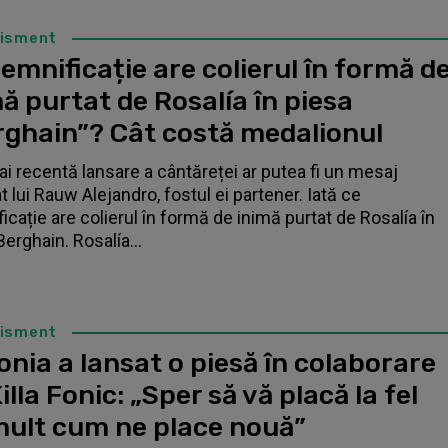
tisment
emnificație are colierul în formă d
ă purtat de Rosalía în piesa
rghain”? Cât costă medalionul
i recentă lansare a cântăreței ar putea fi un mesaj
t lui Rauw Alejandro, fostul ei partener. Iată ce
icație are colierul în formă de inimă purtat de Rosalía în
Berghain. Rosalía...
tisment
nia a lansat o piesă în colaborare
illa Fonic: „Sper să vă placă la fel
mult cum ne place nouă”