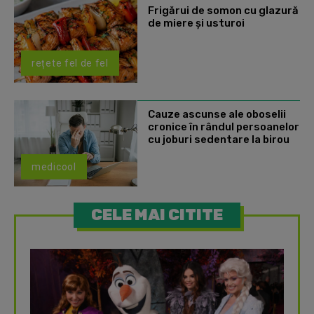
Frigărui de somon cu glazură
de miere și usturoi
rețete fel de fel
Cauze ascunse ale oboselii
cronice în rândul persoanelor
cu joburi sedentare la birou
medicool
CELE MAI CITITE