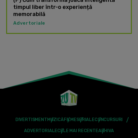
(P) Cum transformă joaca inteligentă
timpul liber într-o experiență
memorabilă
Advertoriale
DIVERTISMENT
MUZICĂ
FILME
SERIALE
CONCURSURI
ADVERTORIALE
CELE MAI RECENTE
ARHIVA