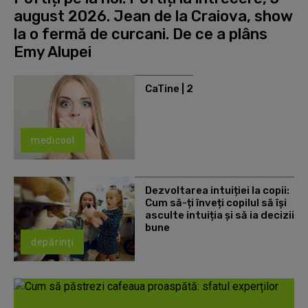
august 2026. Jean de la Craiova, show
la o fermă de curcani. De ce a plâns
Emy Alupei
CaTine | 2
medicool
Dezvoltarea intuiției la copii:
Cum să-ți înveți copilul să își
asculte intuiția și să ia decizii
bune
depărinți