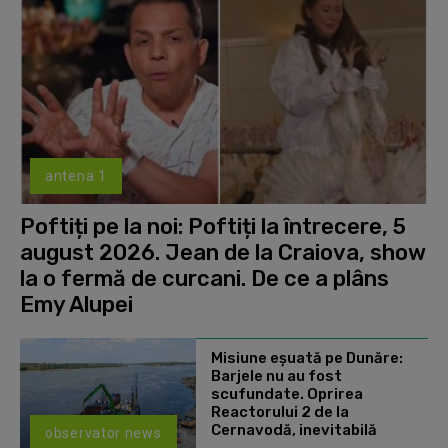
antena 1
Poftiți pe la noi: Poftiți la întrecere, 5
august 2026. Jean de la Craiova, show
la o fermă de curcani. De ce a plâns
Emy Alupei
Misiune eșuată pe Dunăre:
Barjele nu au fost
scufundate. Oprirea
Reactorului 2 de la
Cernavodă, inevitabilă
observator news