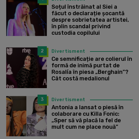
Soțul înstrăinat al Siei a
făcut o declarație șocantă
despre sobrietatea artistei,
în plin scandal privind
custodia copilului
2
Divertisment
Ce semnificație are colierul în
formă de inimă purtat de
Rosalía în piesa „Berghain”?
Cât costă medalionul
3
Divertisment
Antonia a lansat o piesă în
colaborare cu Killa Fonic:
„Sper să vă placă la fel de
mult cum ne place nouă”