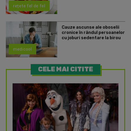
rețete fel de fel
Cauze ascunse ale oboselii
cronice în rândul persoanelor
cu joburi sedentare la birou
medicool
CELE MAI CITITE