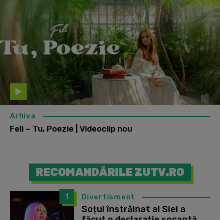
Arhiva
Feli – Tu, Poezie | Videoclip nou
RECOMANDĂRILE ZUTV.RO
1
Divertisment
Soțul înstrăinat al Siei a
făcut o declarație șocantă