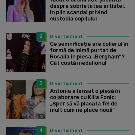
despre sobrietatea artistei,
în plin scandal privind
custodia copilului
2
Divertisment
Ce semnificație are colierul în
formă de inimă purtat de
Rosalía în piesa „Berghain”?
Cât costă medalionul
3
Divertisment
Antonia a lansat o piesă în
colaborare cu Killa Fonic:
„Sper să vă placă la fel de
mult cum ne place nouă”
4
Divertisment