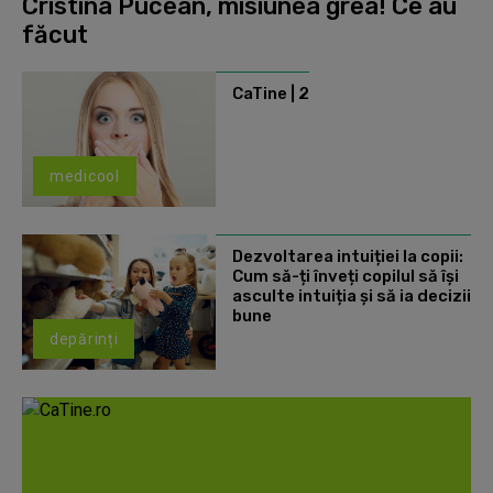
Cristina Pucean, misiunea grea! Ce au
făcut
CaTine | 2
medicool
Dezvoltarea intuiției la copii:
Cum să-ți înveți copilul să își
asculte intuiția și să ia decizii
bune
depărinți