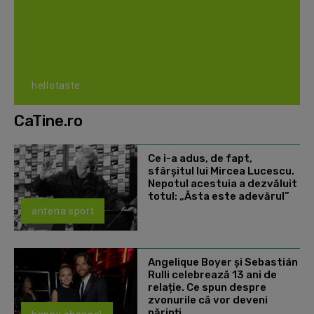
hellotaste
CaTine.ro
Ce i-a adus, de fapt,
sfârșitul lui Mircea Lucescu.
Nepotul acestuia a dezvăluit
totul: „Ăsta este adevărul”
antena sport
Angelique Boyer și Sebastián
Rulli celebrează 13 ani de
relație. Ce spun despre
zvonurile că vor deveni
părinți