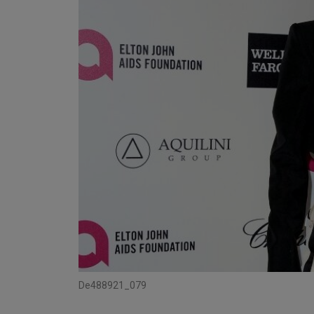
De
488921_079