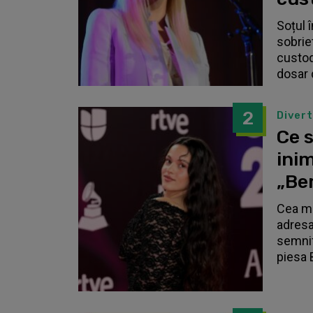
Soțul 
sobrie
custodi
dosar 
2
Diver
Ce s
inim
„Be
Cea ma
adresa
semnif
piesa 