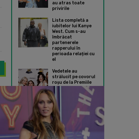
au atras toate
privirile
Lista completă a
iubitelor lui Kanye
West. Cum s-au
îmbrăcat
partenerele
rapperului în
perioada relației cu
el
Vedetele au
strălucit pe covorul
roșu de la Premiile
Grammy 2024. Ce
us a lansat piesa „Secrets”, o baladă emoționantă dedicată tatălui
Miley Cyrus a făcut
ținute speciale au
ales Taylor Swift și
Dua Lipa