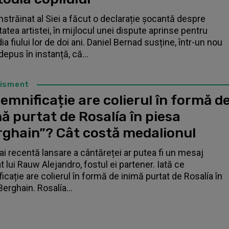
înstrăinat al Siei a făcut o declarație șocantă despre
tatea artistei, în mijlocul unei dispute aprinse pentru
a fiului lor de doi ani. Daniel Bernad susține, într-un nou
depus în instanță, că...
tisment
emnificație are colierul în formă d
ă purtat de Rosalía în piesa
rghain”? Cât costă medalionul
i recentă lansare a cântăreței ar putea fi un mesaj
t lui Rauw Alejandro, fostul ei partener. Iată ce
icație are colierul în formă de inimă purtat de Rosalía în
Berghain. Rosalía...