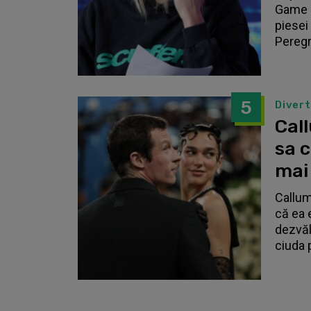
Game o
piesei 
Peregri
5
Diver
Call
sa 
mai
Callum
că ea 
dezvălu
ciuda 