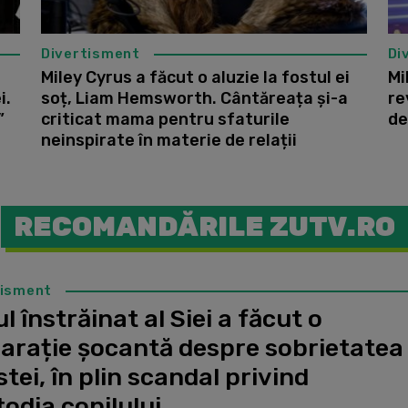
Divertisment
Di
o
Miley Cyrus a făcut o aluzie la fostul ei
Mi
i.
soț, Liam Hemsworth. Cântăreața și-a
re
”
criticat mama pentru sfaturile
de
neinspirate în materie de relații
RECOMANDĂRILE ZUTV.RO
tisment
l înstrăinat al Siei a făcut o
larație șocantă despre sobrietatea
stei, în plin scandal privind
odia copilului