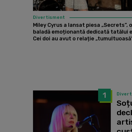
Divertisment
Miley Cyrus a lansat piesa „Secrets”, 
baladă emoționantă dedicată tatălui e
Cei doi au avut o relație „tumultuoasă
1
Diver
Soțu
dec
arti
cust