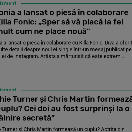
tisment
nia a lansat o piesă în colaborare
illa Fonic: „Sper să vă placă la fel
mult cum ne place nouă”
 a lansat o piesă în colaborare cu Killa Fonic. Diva a oferi
lte detalii despre noul ei single într-un mesaj publicat pe
l ei de Instagram. Artista a mărturisit că este extrem...
tisment
hie Turner și Chris Martin formeaz
uplu? Cei doi au fost surprinși la o
âlnire secretă”
 Turner și Chris Martin formează un cuplu? Actrița din