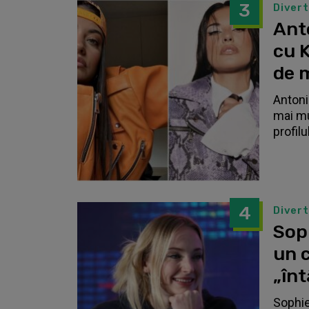
3
Diver
Anto
cu K
de 
Antonia
mai mu
profilu
4
Diver
Sop
un c
„înt
Sophie