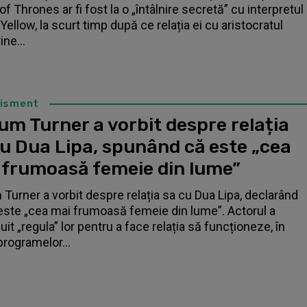
f Thrones ar fi fost la o „întâlnire secretă” cu interpretul
Yellow, la scurt timp după ce relația ei cu aristocratul
ne...
tisment
um Turner a vorbit despre relația
cu Dua Lipa, spunând că este „cea
 frumoasă femeie din lume”
 Turner a vorbit despre relația sa cu Dua Lipa, declarând
este „cea mai frumoasă femeie din lume”. Actorul a
it „regula” lor pentru a face relația să funcționeze, în
programelor...