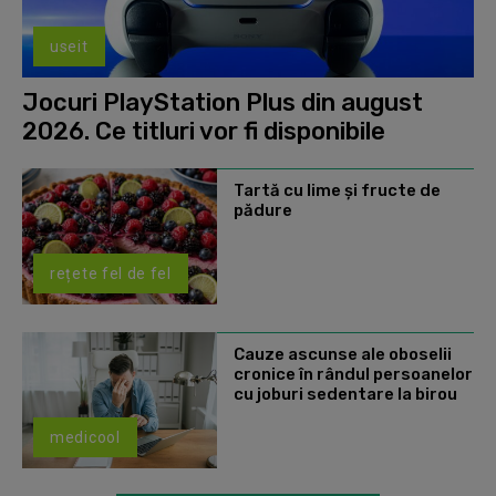
useit
Jocuri PlayStation Plus din august
2026. Ce titluri vor fi disponibile
Tartă cu lime și fructe de
pădure
rețete fel de fel
Cauze ascunse ale oboselii
cronice în rândul persoanelor
cu joburi sedentare la birou
medicool