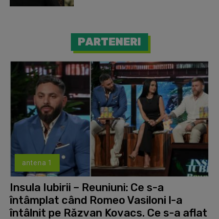
PARTENERI
antena 1
Insula Iubirii – Reuniuni: Ce s-a
întâmplat când Romeo Vasiloni l-a
întâlnit pe Răzvan Kovacs. Ce s-a aflat