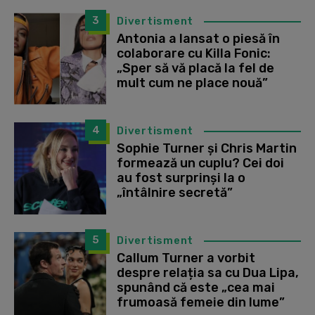
3
Divertisment
Antonia a lansat o piesă în
colaborare cu Killa Fonic:
„Sper să vă placă la fel de
mult cum ne place nouă”
4
Divertisment
Sophie Turner și Chris Martin
formează un cuplu? Cei doi
au fost surprinși la o
„întâlnire secretă”
5
Divertisment
Callum Turner a vorbit
despre relația sa cu Dua Lipa,
spunând că este „cea mai
frumoasă femeie din lume”