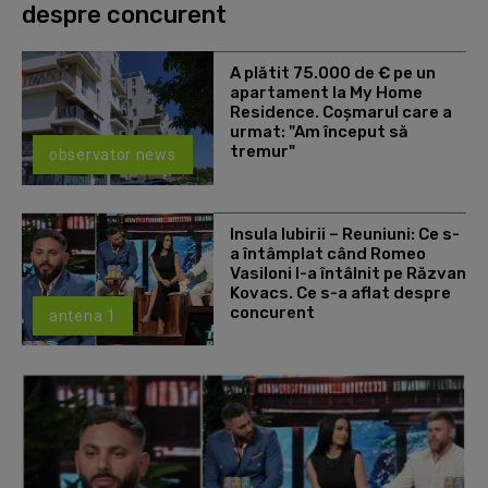
despre concurent
A plătit 75.000 de € pe un
apartament la My Home
Residence. Coşmarul care a
urmat: "Am început să
tremur"
observator news
Insula Iubirii – Reuniuni: Ce s-
a întâmplat când Romeo
Vasiloni l-a întâlnit pe Răzvan
Kovacs. Ce s-a aflat despre
concurent
antena 1