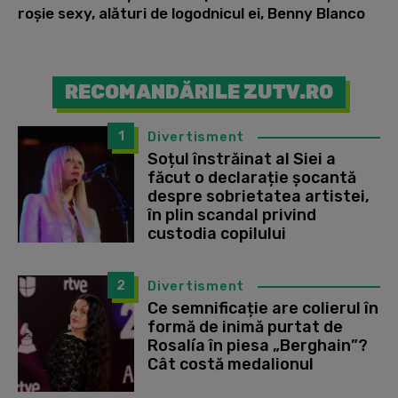
roșie sexy, alături de logodnicul ei, Benny Blanco
RECOMANDĂRILE ZUTV.RO
1
Divertisment
Soțul înstrăinat al Siei a
făcut o declarație șocantă
despre sobrietatea artistei,
în plin scandal privind
custodia copilului
2
Divertisment
Ce semnificație are colierul în
formă de inimă purtat de
Rosalía în piesa „Berghain”?
Cât costă medalionul