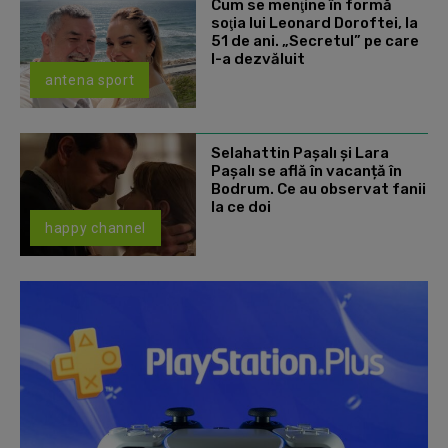
Cum se menţine în formă
soţia lui Leonard Doroftei, la
51 de ani. „Secretul” pe care
l-a dezvăluit
antena sport
Selahattin Paşalı și Lara
Paşalı se află în vacanță în
Bodrum. Ce au observat fanii
la ce doi
happy channel