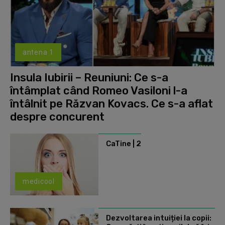
antena 1
Insula Iubirii – Reuniuni: Ce s-a
întâmplat când Romeo Vasiloni l-a
întâlnit pe Răzvan Kovacs. Ce s-a aflat
despre concurent
CaTine | 2
medicool
Dezvoltarea intuiției la copii: