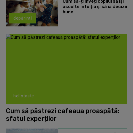
Cum să-ți înveți copilul să își
asculte intuiția și să ia decizii
bune
depărinți
hellotaste
Cum să păstrezi cafeaua proaspătă:
sfatul experților