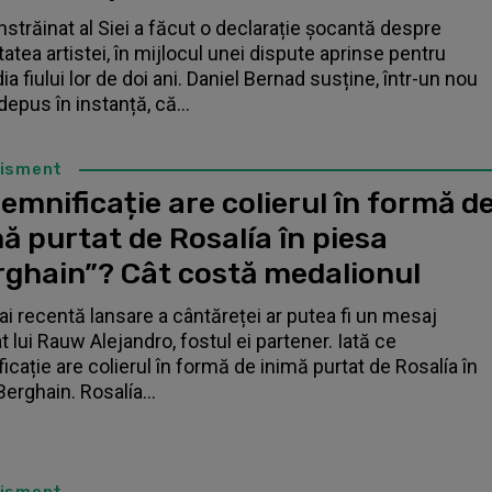
înstrăinat al Siei a făcut o declarație șocantă despre
tatea artistei, în mijlocul unei dispute aprinse pentru
a fiului lor de doi ani. Daniel Bernad susține, într-un nou
depus în instanță, că...
tisment
emnificație are colierul în formă d
ă purtat de Rosalía în piesa
rghain”? Cât costă medalionul
i recentă lansare a cântăreței ar putea fi un mesaj
t lui Rauw Alejandro, fostul ei partener. Iată ce
icație are colierul în formă de inimă purtat de Rosalía în
Berghain. Rosalía...