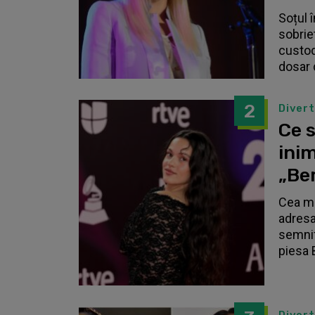
Soțul 
sobrie
custodi
dosar 
2
Diver
Ce s
inim
„Be
Cea ma
adresa
semnif
piesa 