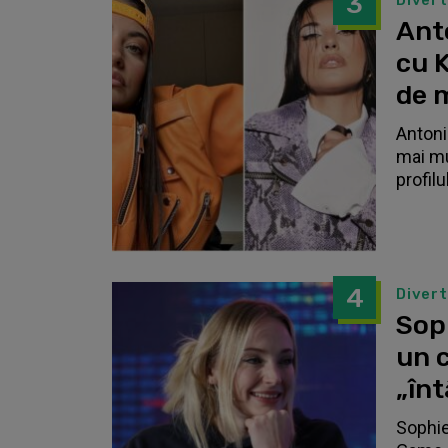
3
Diver
Anto
cu K
de 
Antonia
mai mu
profilu
4
Diver
Sop
un c
„înt
Sophie