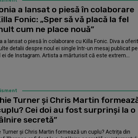
tisment
nia a lansat o piesă în colaborare
illa Fonic: „Sper să vă placă la fel
mult cum ne place nouă”
 a lansat o piesă în colaborare cu Killa Fonic. Diva a oferi
lte detalii despre noul ei single într-un mesaj publicat pe
l ei de Instagram. Artista a mărturisit că este extrem...
tisment
hie Turner și Chris Martin formeaz
uplu? Cei doi au fost surprinși la o
âlnire secretă”
 Turner și Chris Martin formează un cuplu? Actrița din