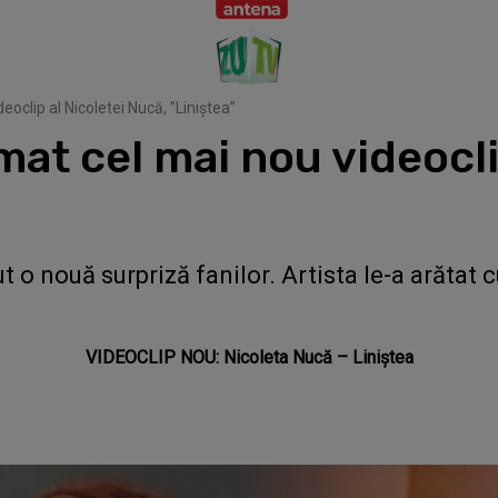
eoclip al Nicoletei Nucă, ”Liniștea”
mat cel mai nou videocli
t o nouă surpriză fanilor. Artista le-a arătat 
VIDEOCLIP NOU: Nicoleta Nucă – Liniștea