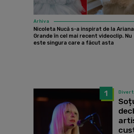
Arhiva
Nicoleta Nucă s-a inspirat de la Ariana
Grande în cel mai recent videoclip. Nu
este singura care a făcut asta
1
Diver
Soțu
dec
arti
cust