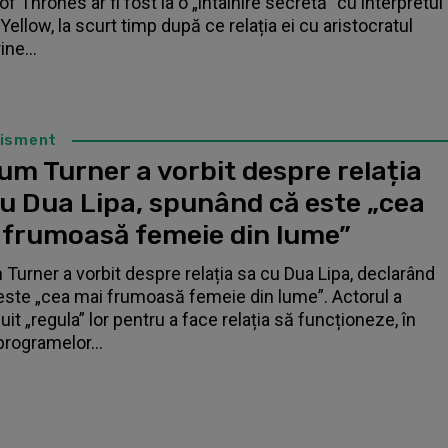
f Thrones ar fi fost la o „întâlnire secretă” cu interpretul
Yellow, la scurt timp după ce relația ei cu aristocratul
ne...
tisment
um Turner a vorbit despre relația
cu Dua Lipa, spunând că este „cea
 frumoasă femeie din lume”
 Turner a vorbit despre relația sa cu Dua Lipa, declarând
este „cea mai frumoasă femeie din lume”. Actorul a
it „regula” lor pentru a face relația să funcționeze, în
programelor...