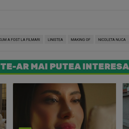
CUM A FOST LA FILMARI
LINISTEA
MAKING OF
NICOLETA NUCA
TE-AR MAI PUTEA INTERESA
Nicoleta 