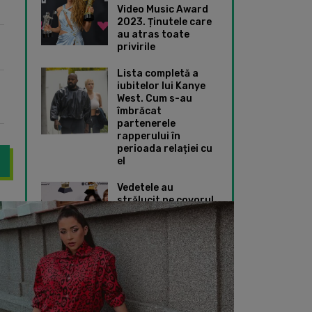
Video Music Award
2023. Ținutele care
au atras toate
privirile
Lista completă a
iubitelor lui Kanye
West. Cum s-au
îmbrăcat
partenerele
rapperului în
perioada relației cu
el
Vedetele au
strălucit pe covorul
Nucă s-a inspirat de la Ariana Grande în cel mai recent videoclip.
Nicoleta Nucă – Ce 
roșu de la Premiile
Grammy 2024. Ce
ținute speciale au
ales Taylor Swift și
Dua Lipa