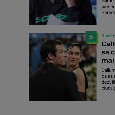
Game o
piesei 
Peregri
5
Diver
Call
sa 
mai
Callum
că ea 
dezvălu
ciuda 