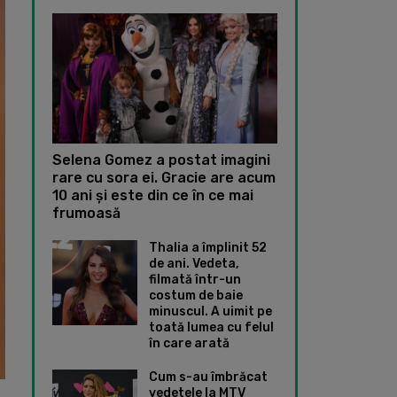
Selena Gomez a postat imagini
rare cu sora ei. Gracie are acum
10 ani și este din ce în ce mai
frumoasă
Thalia a împlinit 52
de ani. Vedeta,
filmată într-un
costum de baie
minuscul. A uimit pe
toată lumea cu felul
în care arată
Cum s-au îmbrăcat
vedetele la MTV