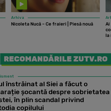
Arhiva
Ar
Nicoleta Nucă – Ce fraieri | Piesă nouă
Ai
co
la
RECOMANDĂRILE ZUTV.RO
tisment
l înstrăinat al Siei a făcut o
larație șocantă despre sobrietatea
stei, în plin scandal privind
odia copilului