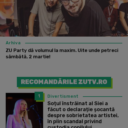
Arhiva
ZU Party dă volumul la maxim. Uite unde petreci
sâmbătă, 2 martie!
RECOMANDĂRILE ZUTV.RO
1
Divertisment
Soțul înstrăinat al Siei a
făcut o declarație șocantă
despre sobrietatea artistei,
în plin scandal privind
custodia copilului