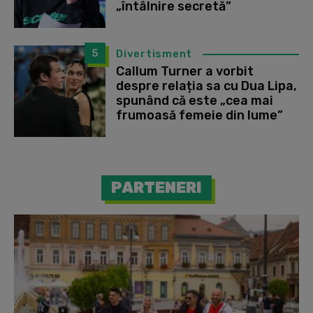
„întâlnire secretă”
5
Divertisment
Callum Turner a vorbit
despre relația sa cu Dua Lipa,
spunând că este „cea mai
frumoasă femeie din lume”
PARTENERI