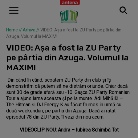
Home
//
Arhiva
//
VIDEO: Așa a fost la ZU Party pe pârtia din
Azuga. Volumul la MAXIM!
VIDEO: Așa a fost la ZU Party
pe pârtia din Azuga. Volumul la
MAXIM!
Din când în când, scoatem ZU Party din club și îți
demonstrăm că putem să ne distrăm oriunde. Chiar dacă
sunt 30 de grade afară sau -10. Gașca ZU Party Romanian
Tour a ajuns iarna aceasta și pe la munte. Adi Mihăilă –
The Hitman și DJ Energy K au făcut frumos în urmă cu
două weekenduri, pe pârtia din Azuga. Dacă ai ratat
episodul 78 din ZU Party, îl vezi din nou acum.
VIDEOCLIP NOU: Andra – Iubirea Schimbă Tot