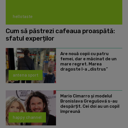
hellotaste
Cum să păstrezi cafeaua proaspătă:
sfatul experților
Are nouă copii cu patru
femei, dar e măcinat de un
mare regret. Marea
dragoste l-a „distrus”
antena sport
Mario Cimarro și modelul
Bronislava Gregušová s-au
despărțit. Cei doi au un copil
împreună
happy channel