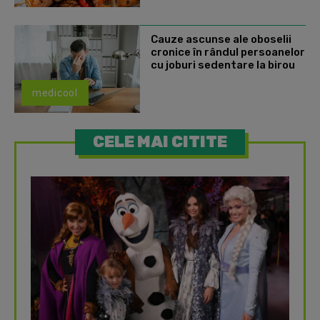
Cauze ascunse ale oboselii
cronice în rândul persoanelor
cu joburi sedentare la birou
medicool
CELE MAI CITITE