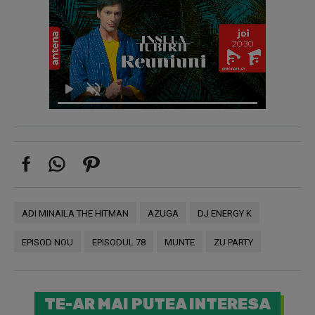
ADI MINAILA THE HITMAN
AZUGA
DJ ENERGY K
EPISOD NOU
EPISODUL 78
MUNTE
ZU PARTY
TE-AR MAI PUTEA INTERESA