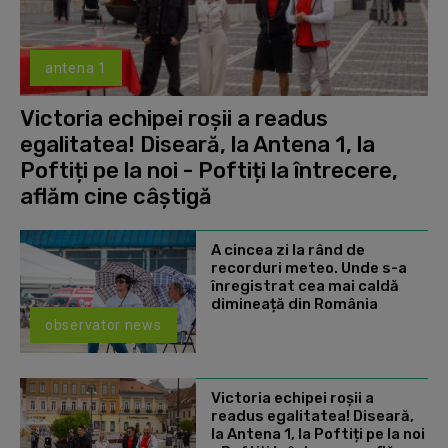
antena 1
Victoria echipei roșii a readus
egalitatea! Diseară, la Antena 1, la
Poftiți pe la noi - Poftiți la întrecere,
aflăm cine câștigă
A cincea zi la rând de
recorduri meteo. Unde s-a
înregistrat cea mai caldă
dimineață din România
observator news
Victoria echipei roșii a
readus egalitatea! Diseară,
la Antena 1, la Poftiți pe la noi