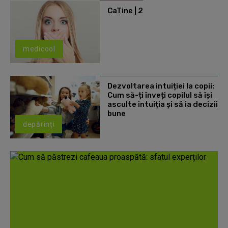
CaTine | 2
medicool
Dezvoltarea intuiției la copii:
Cum să-ți înveți copilul să își
asculte intuiția și să ia decizii
bune
depărinți