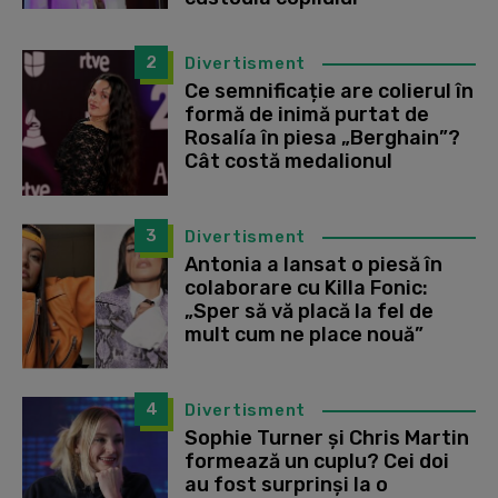
2
Divertisment
Ce semnificație are colierul în
formă de inimă purtat de
Rosalía în piesa „Berghain”?
Cât costă medalionul
3
Divertisment
Antonia a lansat o piesă în
colaborare cu Killa Fonic:
„Sper să vă placă la fel de
mult cum ne place nouă”
4
Divertisment
Sophie Turner și Chris Martin
formează un cuplu? Cei doi
au fost surprinși la o