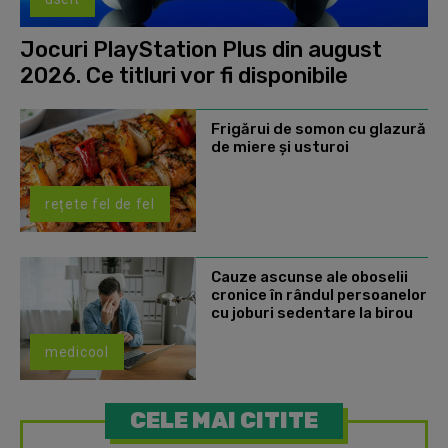
Jocuri PlayStation Plus din august
2026. Ce titluri vor fi disponibile
Frigărui de somon cu glazură
de miere și usturoi
rețete fel de fel
Cauze ascunse ale oboselii
cronice în rândul persoanelor
cu joburi sedentare la birou
medicool
CELE MAI CITITE