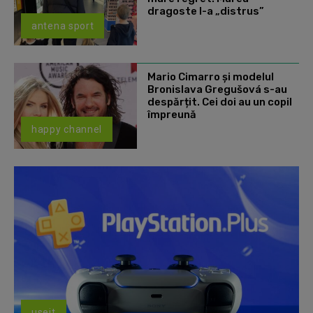
dragoste l-a „distrus”
antena sport
Mario Cimarro și modelul
Bronislava Gregušová s-au
despărțit. Cei doi au un copil
împreună
happy channel
useit