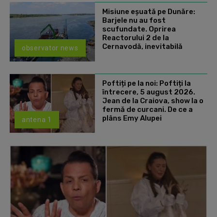
Misiune eșuată pe Dunăre:
Barjele nu au fost
scufundate. Oprirea
Reactorului 2 de la
Cernavodă, inevitabilă
observator news
Poftiți pe la noi: Poftiți la
întrecere, 5 august 2026.
Jean de la Craiova, show la o
fermă de curcani. De ce a
plâns Emy Alupei
antena 1