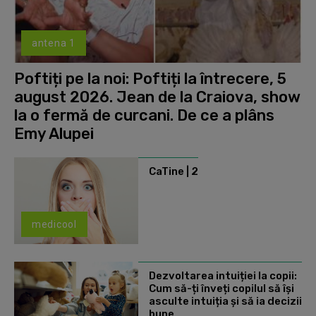
antena 1
Poftiți pe la noi: Poftiți la întrecere, 5
august 2026. Jean de la Craiova, show
la o fermă de curcani. De ce a plâns
Emy Alupei
CaTine | 2
medicool
Dezvoltarea intuiției la copii:
Cum să-ți înveți copilul să își
asculte intuiția și să ia decizii
bune