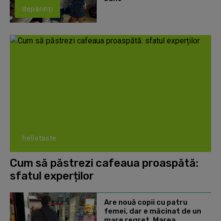
depărinți
hellotaste
Cum să păstrezi cafeaua proaspătă:
sfatul experților
Are nouă copii cu patru
femei, dar e măcinat de un
mare regret. Marea