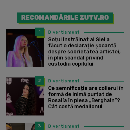
RECOMANDĂRILE ZUTV.RO
1
Divertisment
Soțul înstrăinat al Siei a
făcut o declarație șocantă
despre sobrietatea artistei,
în plin scandal privind
custodia copilului
2
Divertisment
Ce semnificație are colierul în
formă de inimă purtat de
Rosalía în piesa „Berghain”?
Cât costă medalionul
3
Divertisment