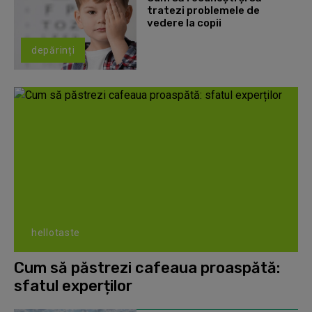
tratezi problemele de
vedere la copii
depărinți
hellotaste
Cum să păstrezi cafeaua proaspătă:
sfatul experților