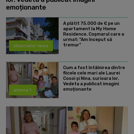
emoționante
A plătit 75.000 de € pe un
apartament la My Home
Residence. Coşmarul care a
urmat: "Am început să
tremur"
observator news
Cum a fost întâlnirea dintre
fiicele cele mari ale Laurei
Cosoi și Nina, surioara lor.
Vedeta a publicat imagini
emoționante
antena 1