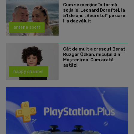
Cum se menţine în formă
soţia lui Leonard Doroftei, la
51 de ani. „Secretul” pe care
l-a dezvăluit
antena sport
Cât de mult a crescut Berat
Rüzgar Özkan, micuțul din
Moștenirea. Cum arată
astăzi
happy channel