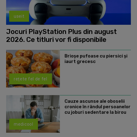
useit
Jocuri PlayStation Plus din august
2026. Ce titluri vor fi disponibile
Brioșe pufoase cu piersici și
iaurt grecesc
rețete fel de fel
Cauze ascunse ale oboselii
cronice în rândul persoanelor
cu joburi sedentare la birou
medicool