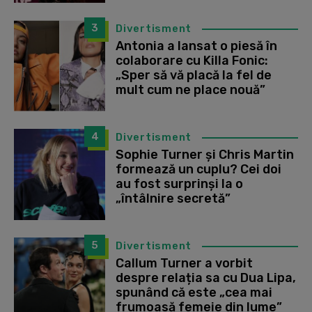
3
Divertisment
Antonia a lansat o piesă în
colaborare cu Killa Fonic:
„Sper să vă placă la fel de
mult cum ne place nouă”
4
Divertisment
Sophie Turner și Chris Martin
formează un cuplu? Cei doi
au fost surprinși la o
„întâlnire secretă”
5
Divertisment
Callum Turner a vorbit
despre relația sa cu Dua Lipa,
spunând că este „cea mai
frumoasă femeie din lume”