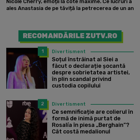
Nicole Cherry, emoții la cote maxime. Ce lucruri a
ales Anastasia de pe tăviță la petrecerea de un an
RECOMANDĂRILE ZUTV.RO
1
Divertisment
Soțul înstrăinat al Siei a
făcut o declarație șocantă
despre sobrietatea artistei,
în plin scandal privind
custodia copilului
2
Divertisment
Ce semnificație are colierul în
formă de inimă purtat de
Rosalía în piesa „Berghain”?
Cât costă medalionul