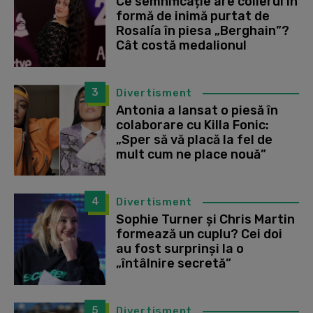
Ce semnificație are colierul în
formă de inimă purtat de
Rosalía în piesa „Berghain”?
Cât costă medalionul
3
Divertisment
Antonia a lansat o piesă în
colaborare cu Killa Fonic:
„Sper să vă placă la fel de
mult cum ne place nouă”
4
Divertisment
Sophie Turner și Chris Martin
formează un cuplu? Cei doi
au fost surprinși la o
„întâlnire secretă”
5
Divertisment