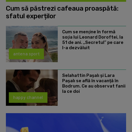
Cum să păstrezi cafeaua proaspătă:
sfatul experților
Cum se menţine în formă
soţia lui Leonard Doroftei, la
51 de ani. „Secretul” pe care
l-a dezvăluit
antena sport
Selahattin Paşalı și Lara
Paşalı se află în vacanță în
Bodrum. Ce au observat fanii
la ce doi
happy channel