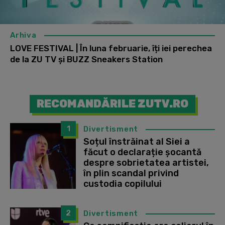
Arhiva
LOVE FESTIVAL | În luna februarie, îți iei perechea
de la ZU TV și BUZZ Sneakers Station
RECOMANDĂRILE ZUTV.RO
1
Divertisment
Soțul înstrăinat al Siei a
făcut o declarație șocantă
despre sobrietatea artistei,
în plin scandal privind
custodia copilului
2
Divertisment