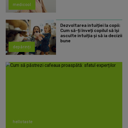
medicool
Dezvoltarea intuiției la copii:
Cum să-ți înveți copilul să își
asculte intuiția și să ia decizii
bune
depărinți
hellotaste