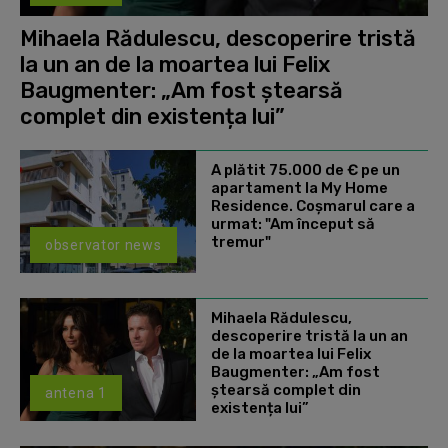
Mihaela Rădulescu, descoperire tristă
la un an de la moartea lui Felix
Baugmenter: „Am fost ștearsă
complet din existența lui”
A plătit 75.000 de € pe un
apartament la My Home
Residence. Coşmarul care a
urmat: "Am început să
tremur"
observator news
Mihaela Rădulescu,
descoperire tristă la un an
de la moartea lui Felix
Baugmenter: „Am fost
ștearsă complet din
antena 1
existența lui”