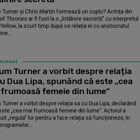
 Turner și Chris Martin formează un cuplu? Actrița din
f Thrones ar fi fost la o „întâlnire secretă” cu interpretul
Yellow, la scurt timp după ce relația ei cu aristocratul
ne...
tisment
um Turner a vorbit despre relația
cu Dua Lipa, spunând că este „cea
 frumoasă femeie din lume”
 Turner a vorbit despre relația sa cu Dua Lipa, declarând
este „cea mai frumoasă femeie din lume”. Actorul a
it „regula” lor pentru a face relația să funcționeze, în
programelor...