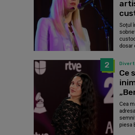
arti
cust
Soțul 
sobrie
custodi
dosar 
2
Diver
Ce s
inim
„Be
Cea ma
adresa
semnif
piesa 