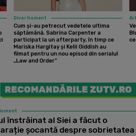
Divertisment
Ar
Cum și-au petrecut vedetele ultima
Ve
o
săptămână. Sabrina Carpenter a
Bl
ci
participat la un afterparty, în timp ce
ce
Mariska Hargitay și Kelli Giddish au
filmat pentru un nou episod din serialul
„Law and Order”
RECOMANDĂRILE ZUTV.RO
tisment
l înstrăinat al Siei a făcut o
larație șocantă despre sobrietatea