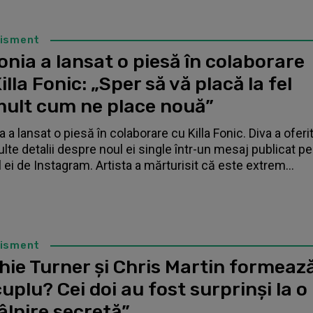
tisment
nia a lansat o piesă în colaborare
illa Fonic: „Sper să vă placă la fel
mult cum ne place nouă”
 a lansat o piesă în colaborare cu Killa Fonic. Diva a oferi
lte detalii despre noul ei single într-un mesaj publicat pe
l ei de Instagram. Artista a mărturisit că este extrem...
tisment
hie Turner și Chris Martin formeaz
uplu? Cei doi au fost surprinși la o
âlnire secretă”