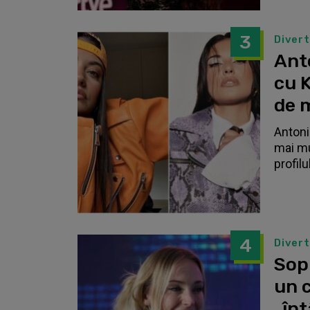
3
Diver
Anto
cu K
de 
Antonia
mai mu
profilu
4
Diver
Sop
un c
„înt