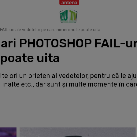
L-uri ale vedetelor pe care nimeni nu le poate uita
mari PHOTOSHOP FAIL-uri
 poate uita
e ori un prieten al vedetelor, pentru că le aju
i inalte etc., dar sunt și multe momente în ca