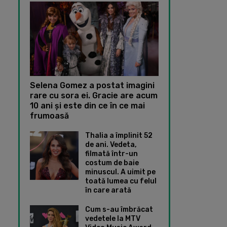
Selena Gomez a postat imagini
rare cu sora ei. Gracie are acum
10 ani și este din ce în ce mai
frumoasă
Thalia a împlinit 52
de ani. Vedeta,
filmată într-un
costum de baie
minuscul. A uimit pe
toată lumea cu felul
în care arată
Cum s-au îmbrăcat
vedetele la MTV