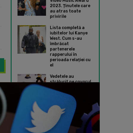
Video Music Award
2023. Ținutele care
au atras toate
privirile
Lista completă a
iubitelor lui Kanye
West. Cum s-au
îmbrăcat
partenerele
rapperului în
perioada relației cu
el
Vedetele au
strălucit pe covorul
re au ieșit în evidență în ultima săptămână. Alexandra Daddario și
Cum și-au petrecut 
roșu de la Premiile
Grammy 2024. Ce
ținute speciale au
ales Taylor Swift și
Dua Lipa