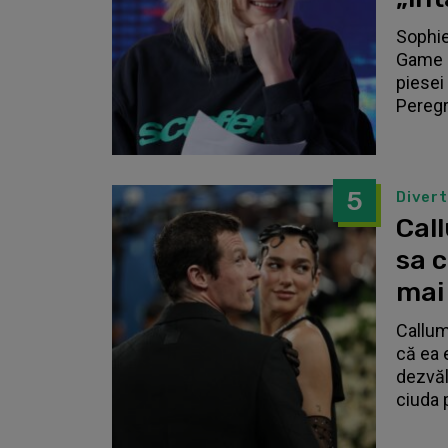
Sophie
Game o
piesei 
Peregri
5
Diver
Call
sa 
mai
Callum
că ea 
dezvălu
ciuda 