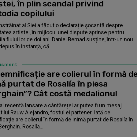
stei, în plin scandal privind
odia copilului
înstrăinat al Siei a făcut o declarație șocantă despre
tatea artistei, în mijlocul unei dispute aprinse pentru
a fiului lor de doi ani. Daniel Bernad susține, într-un nou
depus în instanță, că...
tisment
emnificație are colierul în formă d
ă purtat de Rosalía în piesa
rghain”? Cât costă medalionul
i recentă lansare a cântăreței ar putea fi un mesaj
t lui Rauw Alejandro, fostul ei partener. Iată ce
icație are colierul în formă de inimă purtat de Rosalía în
Berghain. Rosalía...