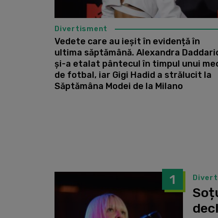
Divertisment
Vedete care au ieșit în evidență în
ultima săptămână. Alexandra Daddari
și-a etalat pântecul în timpul unui me
de fotbal, iar Gigi Hadid a strălucit la
Săptămâna Modei de la Milano
1
Diver
Soțu
dec