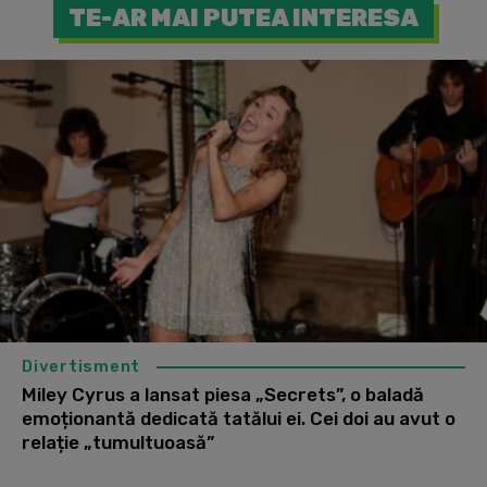
TE-AR MAI PUTEA INTERESA
Divertisment
Miley Cyrus a lansat piesa „Secrets”, o baladă
emoționantă dedicată tatălui ei. Cei doi au avut o
relație „tumultuoasă”