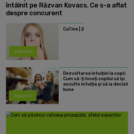
întâlnit pe Răzvan Kovacs. Ce s-a aflat
despre concurent
CaTine | 2
medicool
Dezvoltarea intuiției la copii:
Cum să-ți înveți copilul să își
asculte intuiția și să ia decizii
bune
depărinți