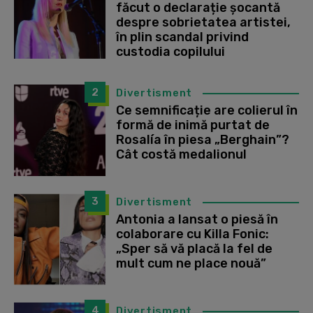
făcut o declarație șocantă
despre sobrietatea artistei,
în plin scandal privind
custodia copilului
2
Divertisment
Ce semnificație are colierul în
formă de inimă purtat de
Rosalía în piesa „Berghain”?
Cât costă medalionul
3
Divertisment
Antonia a lansat o piesă în
colaborare cu Killa Fonic:
„Sper să vă placă la fel de
mult cum ne place nouă”
4
Divertisment