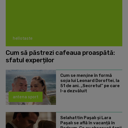
hellotaste
Cum să păstrezi cafeaua proaspătă:
sfatul experților
Cum se menţine în formă
soţia lui Leonard Doroftei, la
51 de ani. „Secretul” pe care
l-a dezvăluit
antena sport
Selahattin Paşalı și Lara
Paşalı se află în vacanță în