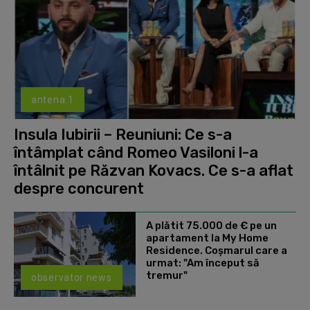
antena 1
Insula Iubirii – Reuniuni: Ce s-a
întâmplat când Romeo Vasiloni l-a
întâlnit pe Răzvan Kovacs. Ce s-a aflat
despre concurent
A plătit 75.000 de € pe un
apartament la My Home
Residence. Coşmarul care a
urmat: "Am început să
tremur"
observator news