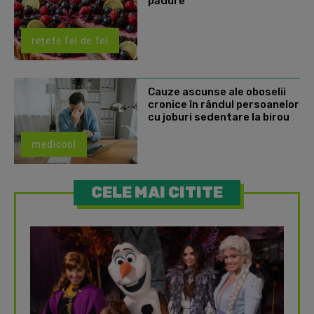
pădure
rețete fel de fel
Cauze ascunse ale oboselii
cronice în rândul persoanelor
cu joburi sedentare la birou
medicool
CELE MAI CITITE