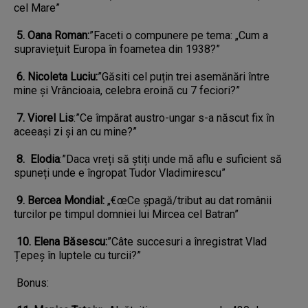
cel Mare”
5. Oana Roman:
”Faceti o compunere pe tema: „Cum a
supraviețuit Europa în foametea din 1938?”
6. Nicoleta Luciu:
”Găsiti cel puțin trei asemănări între
mine și Vrâncioaia, celebra eroină cu 7 feciori?”
7. Viorel Lis
:”Ce împărat austro-ungar s-a născut fix în
aceeași zi și an cu mine?”
8. Elodia
:”Daca vreți să știți unde mă aflu e suficient să
spuneți unde e îngropat Tudor Vladimirescu”
9. Bercea Mondial:
„€œCe șpagă/tribut au dat românii
turcilor pe timpul domniei lui Mircea cel Batran”
10. Elena Băsescu:
”Câte succesuri a înregistrat Vlad
Țepeș în luptele cu turcii?”
Bonus: