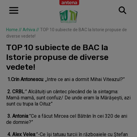
Home
//
Arhiva
//
TOP 10 subiecte de BAC la Istorie propuse de
diverse vedete!
TOP 10 subiecte de BAC la
Istorie propuse de diverse
vedete!
1.Crin Antonescu
: „Intre ce ani a dormit Mihai Viteazul?”
2. CRBL
:” Alcătuiți un cântec plecând de la sintagma:
Mamă mamă, sunt confuz/ De unde eram la Mărășești, azi
sunt cu trupa la Oituz”
3. Antonia
:”Ce a făcut Mircea cel Bătrân în cei 320 de ani
de domnie?”
4. Alex Velea
:”-Ce își tatuau turcii în războaiele cu Ștefan