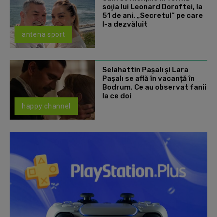
soţia lui Leonard Doroftei, la
51 de ani. „Secretul” pe care
l-a dezvăluit
antena sport
Selahattin Paşalı și Lara
Paşalı se află în vacanță în
Bodrum. Ce au observat fanii
la ce doi
happy channel