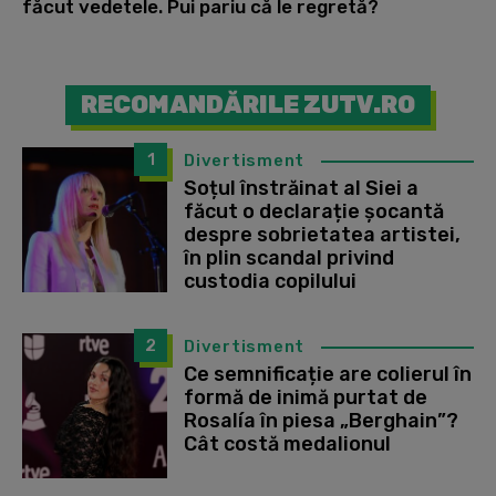
făcut vedetele. Pui pariu că le regretă?
RECOMANDĂRILE ZUTV.RO
1
Divertisment
Soțul înstrăinat al Siei a
făcut o declarație șocantă
despre sobrietatea artistei,
în plin scandal privind
custodia copilului
2
Divertisment
Ce semnificație are colierul în
formă de inimă purtat de
Rosalía în piesa „Berghain”?
Cât costă medalionul