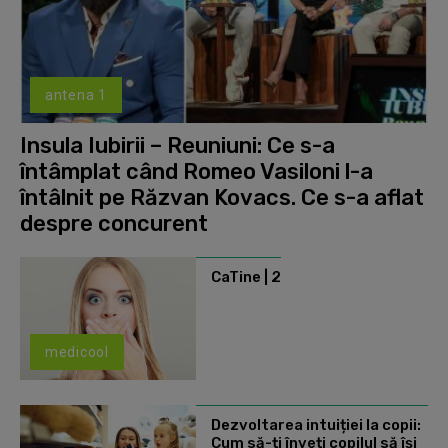
antena 1
Insula Iubirii – Reuniuni: Ce s-a
întâmplat când Romeo Vasiloni l-a
întâlnit pe Răzvan Kovacs. Ce s-a aflat
despre concurent
CaTine | 2
medicool
Dezvoltarea intuiției la copii:
Cum să-ți înveți copilul să își