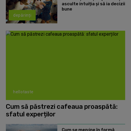
asculte intuiția și să ia decizii
bune
depărinți
hellotaste
Cum să păstrezi cafeaua proaspătă:
sfatul experților
Cum se menţine în formă