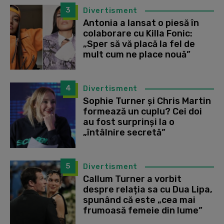
3
Divertisment
Antonia a lansat o piesă în
colaborare cu Killa Fonic:
„Sper să vă placă la fel de
mult cum ne place nouă”
4
Divertisment
Sophie Turner și Chris Martin
formează un cuplu? Cei doi
au fost surprinși la o
„întâlnire secretă”
5
Divertisment
Callum Turner a vorbit
despre relația sa cu Dua Lipa,
spunând că este „cea mai
frumoasă femeie din lume”