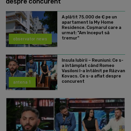
despre concurent
A plătit 75.000 de € pe un
apartament la My Home
Residence. Coşmarul care a
urmat: "Am început să
tremur"
observator news
Insula Iubirii – Reuniuni: Ce s-
a întâmplat când Romeo
Vasiloni l-a întâlnit pe Răzvan
Kovacs. Ce s-a aflat despre
concurent
antena 1