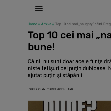
Home
//
Arhiva
//
Top 10 cei mai „naughty” câini. Preg
Top 10 cei mai „n
bune!
Câinii nu sunt doar acele fiinţe dr
nişte fetişuri cel puţin dubioase. 
ajutat puţin şi stăpânii.
Publicat: 27 martie 2014, 13:26