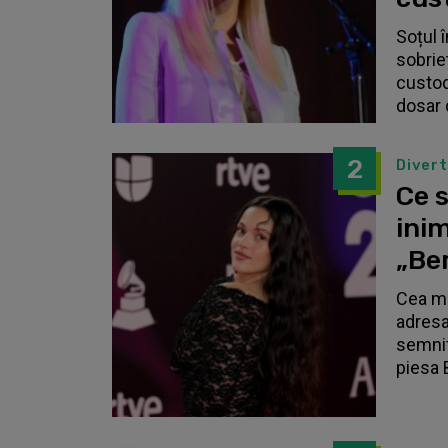
Soțul 
sobrie
custodi
dosar 
2
Diver
Ce s
inim
„Be
Cea ma
adresa
semnif
piesa 