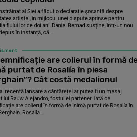
înstrăinat al Siei a făcut o declarație șocantă despre
tatea artistei, în mijlocul unei dispute aprinse pentru
a fiului lor de doi ani. Daniel Bernad susține, într-un nou
depus în instanță, că...
tisment
emnificație are colierul în formă d
ă purtat de Rosalía în piesa
rghain”? Cât costă medalionul
i recentă lansare a cântăreței ar putea fi un mesaj
t lui Rauw Alejandro, fostul ei partener. Iată ce
icație are colierul în formă de inimă purtat de Rosalía în
Berghain. Rosalía...