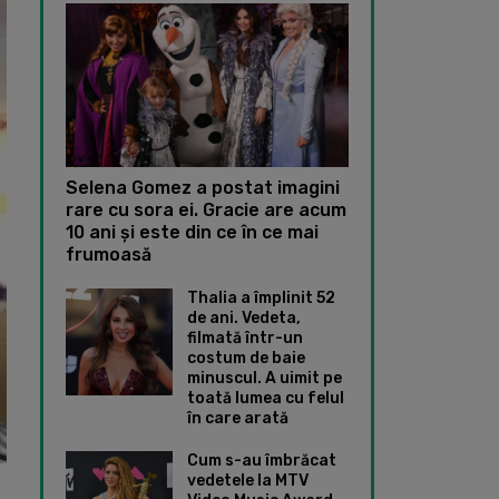
Selena Gomez a postat imagini
rare cu sora ei. Gracie are acum
10 ani și este din ce în ce mai
frumoasă
Thalia a împlinit 52
de ani. Vedeta,
filmată într-un
costum de baie
minuscul. A uimit pe
toată lumea cu felul
în care arată
Cum s-au îmbrăcat
vedetele la MTV