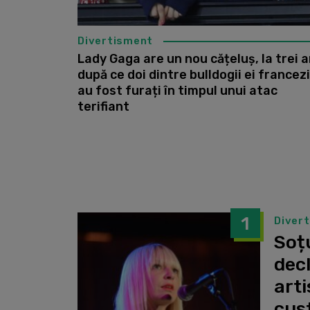
Divertisment
Lady Gaga are un nou cățeluș, la trei a
după ce doi dintre bulldogii ei francezi
au fost furați în timpul unui atac
terifiant
1
Diver
Soțu
dec
arti
cust