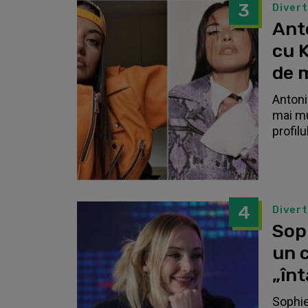
3
Diver
Anto
cu K
de 
Antonia
mai mu
profilu
4
Diver
Sop
un c
„înt
Sophie