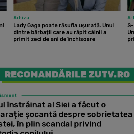
Arhiva
Ar
ni
Lady Gaga poate răsufla ușurată. Unul
S-
dintre bărbații care au răpit câinii a
Un
primit zeci de ani de închisoare
pr
RECOMANDĂRILE ZUTV.RO
tisment
l înstrăinat al Siei a făcut o
larație șocantă despre sobrietatea
stei, în plin scandal privind
odia copilului