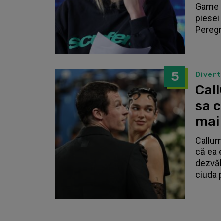
Game o
piesei 
Peregri
5
Diver
Call
sa 
mai
Callum
că ea 
dezvălu
ciuda 