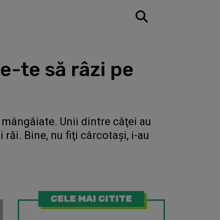
e-te să râzi pe
i mângâiate. Unii dintre câţei au
ăi. Bine, nu fiţi cârcotaşi, i-au
CELE MAI CITITE