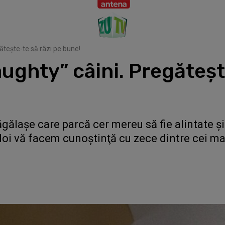
ăteşte-te să râzi pe bune!
aughty” câini. Pregăteşt
ăgălaşe care parcă cer mereu să fie alintate ş
Noi vă facem cunoştinţă cu zece dintre cei mai r