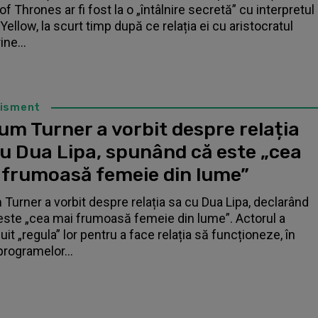
f Thrones ar fi fost la o „întâlnire secretă” cu interpretul
Yellow, la scurt timp după ce relația ei cu aristocratul
ne...
tisment
um Turner a vorbit despre relația
cu Dua Lipa, spunând că este „cea
 frumoasă femeie din lume”
 Turner a vorbit despre relația sa cu Dua Lipa, declarând
este „cea mai frumoasă femeie din lume”. Actorul a
it „regula” lor pentru a face relația să funcționeze, în
programelor...