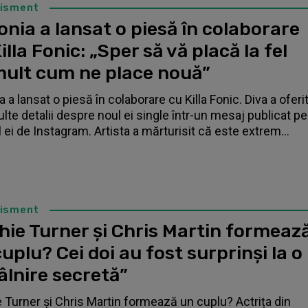
tisment
nia a lansat o piesă în colaborare
illa Fonic: „Sper să vă placă la fel
mult cum ne place nouă”
 a lansat o piesă în colaborare cu Killa Fonic. Diva a oferi
lte detalii despre noul ei single într-un mesaj publicat pe
l ei de Instagram. Artista a mărturisit că este extrem...
tisment
hie Turner și Chris Martin formeaz
uplu? Cei doi au fost surprinși la o
âlnire secretă”
 Turner și Chris Martin formează un cuplu? Actrița din