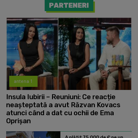
PARTENERI
antena 1
Insula Iubirii – Reuniuni: Ce reacție
neașteptată a avut Răzvan Kovacs
atunci când a dat cu ochii de Ema
Oprișan
A plătit 75.000 de € pe un