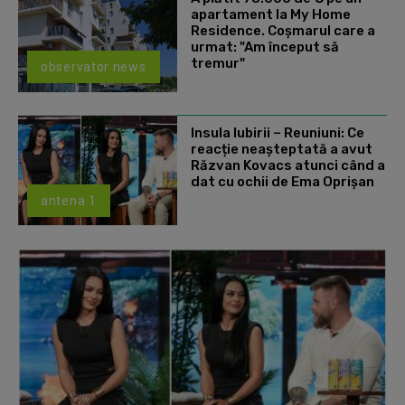
apartament la My Home
Residence. Coşmarul care a
urmat: "Am început să
tremur"
observator news
Insula Iubirii – Reuniuni: Ce
reacție neașteptată a avut
Răzvan Kovacs atunci când a
dat cu ochii de Ema Oprișan
antena 1