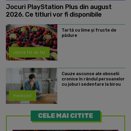
Jocuri PlayStation Plus din august
2026. Ce titluri vor fi disponibile
Tartă cu lime și fructe de
pădure
rețete fel de fel
Cauze ascunse ale oboselii
cronice în rândul persoanelor
cu joburi sedentare la birou
medicool
CELE MAI CITITE