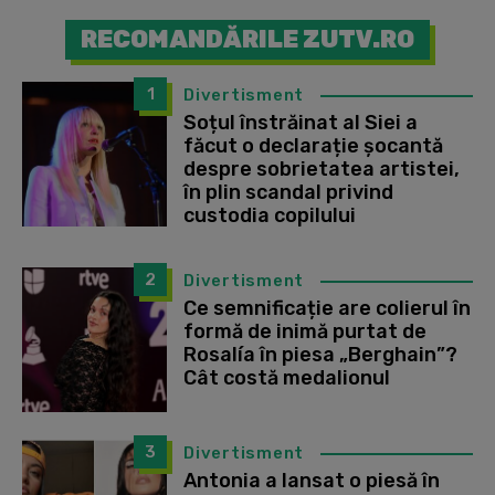
RECOMANDĂRILE ZUTV.RO
1
Divertisment
Soțul înstrăinat al Siei a
făcut o declarație șocantă
despre sobrietatea artistei,
în plin scandal privind
custodia copilului
2
Divertisment
Ce semnificație are colierul în
formă de inimă purtat de
Rosalía în piesa „Berghain”?
Cât costă medalionul
3
Divertisment
Antonia a lansat o piesă în