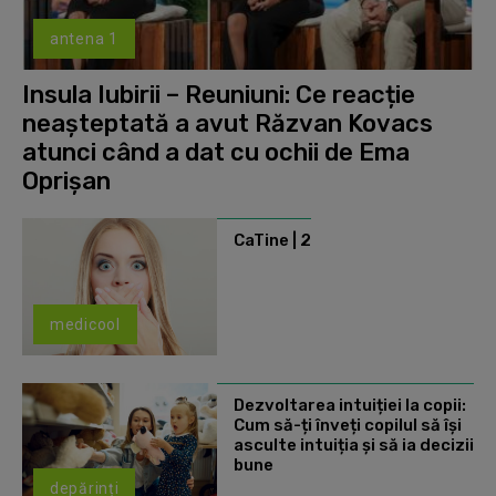
antena 1
Insula Iubirii – Reuniuni: Ce reacție
neașteptată a avut Răzvan Kovacs
atunci când a dat cu ochii de Ema
Oprișan
CaTine | 2
medicool
Dezvoltarea intuiției la copii:
Cum să-ți înveți copilul să își
asculte intuiția și să ia decizii
bune
depărinți