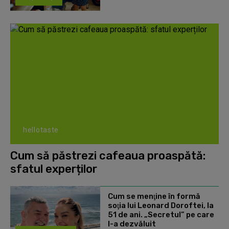
hellotaste
Cum să păstrezi cafeaua proaspătă:
sfatul experților
Cum se menţine în formă
soţia lui Leonard Doroftei, la
51 de ani. „Secretul” pe care
l-a dezvăluit