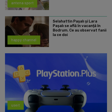
antena sport
Selahattin Paşalı și Lara
Paşalı se află în vacanță în
Bodrum. Ce au observat fanii
la ce doi
happy channel
useit