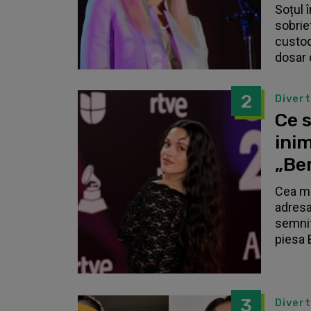
Soțul 
sobrie
custodi
dosar 
2
Diver
Ce s
inim
„Be
Cea ma
adresa
semnif
piesa 
3
Diver