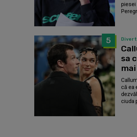
piesei 
Peregri
5
Diver
Call
sa 
mai
Callum
că ea 
dezvălu
ciuda 