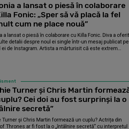
nia a lansat o piesă în colaborare
illa Fonic: „Sper să vă placă la fel
mult cum ne place nouă”
 a lansat o piesă în colaborare cu Killa Fonic. Diva a oferi
lte detalii despre noul ei single într-un mesaj publicat pe
l ei de Instagram. Artista a mărturisit că este extrem...
tisment
hie Turner și Chris Martin formeaz
uplu? Cei doi au fost surprinși la o
âlnire secretă”
 Turner și Chris Martin formează un cuplu? Actrița din
f Thrones ar fi fost la o „întâlnire secretă” cu interpretul