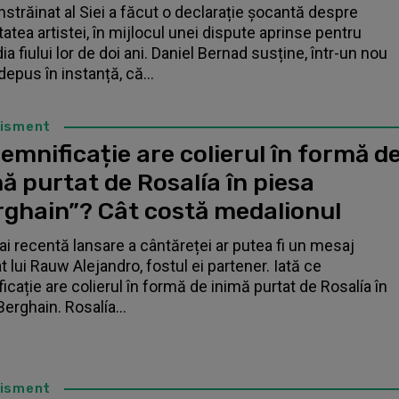
înstrăinat al Siei a făcut o declarație șocantă despre
tatea artistei, în mijlocul unei dispute aprinse pentru
a fiului lor de doi ani. Daniel Bernad susține, într-un nou
depus în instanță, că...
tisment
emnificație are colierul în formă d
ă purtat de Rosalía în piesa
rghain”? Cât costă medalionul
i recentă lansare a cântăreței ar putea fi un mesaj
t lui Rauw Alejandro, fostul ei partener. Iată ce
icație are colierul în formă de inimă purtat de Rosalía în
Berghain. Rosalía...
tisment