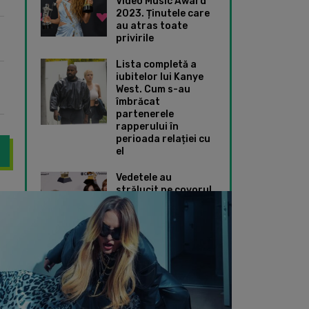
Video Music Award
2023. Ținutele care
au atras toate
privirile
Lista completă a
iubitelor lui Kanye
West. Cum s-au
îmbrăcat
partenerele
rapperului în
perioada relației cu
el
Vedetele au
strălucit pe covorul
cântat la Marea Iubire ZU 2024. Cum sună melodia „Tărâmul Interzi
JUNO x Raluka – 69
roșu de la Premiile
Grammy 2024. Ce
ținute speciale au
ales Taylor Swift și
Dua Lipa