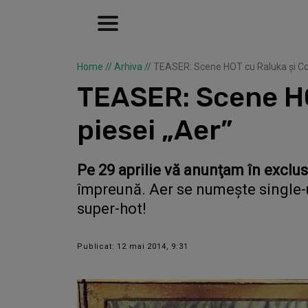
Home
//
Arhiva
//
TEASER: Scene HOT cu Raluka şi Conn
TEASER: Scene HO
piesei „Aer”
Pe 29 aprilie vă anunţam în exclus
împreună. Aer se numeşte single-ul 
super-hot!
Publicat: 12 mai 2014, 9:31