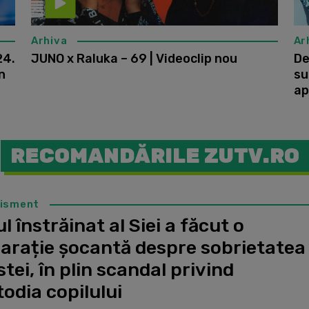
Arhiva
Ar
24.
JUNO x Raluka – 69 | Videoclip nou
De
n
su
ap
RECOMANDĂRILE ZUTV.RO
tisment
l înstrăinat al Siei a făcut o
larație șocantă despre sobrietatea
stei, în plin scandal privind
odia copilului