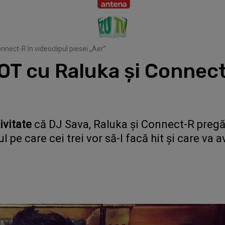
ect-R în videoclipul piesei „Aer”
T cu Raluka şi Connect-
ivitate
că DJ Sava, Raluka şi Connect-R pregă
pe care cei trei vor să-l facă hit şi care va a