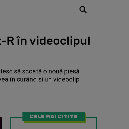
R în videoclipul
tesc să scoată o nouă piesă
vea în curând şi un videoclip
CELE MAI CITITE