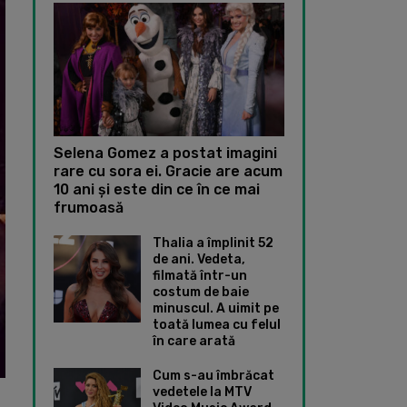
Selena Gomez a postat imagini
rare cu sora ei. Gracie are acum
10 ani și este din ce în ce mai
frumoasă
Thalia a împlinit 52
de ani. Vedeta,
filmată într-un
costum de baie
minuscul. A uimit pe
toată lumea cu felul
în care arată
Cum s-au îmbrăcat
vedetele la MTV