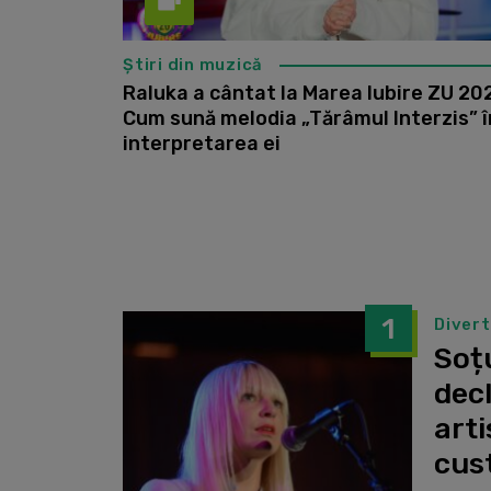
Știri din muzică
Raluka a cântat la Marea Iubire ZU 20
Cum sună melodia „Tărâmul Interzis” î
interpretarea ei
1
Diver
Soțu
dec
arti
cust