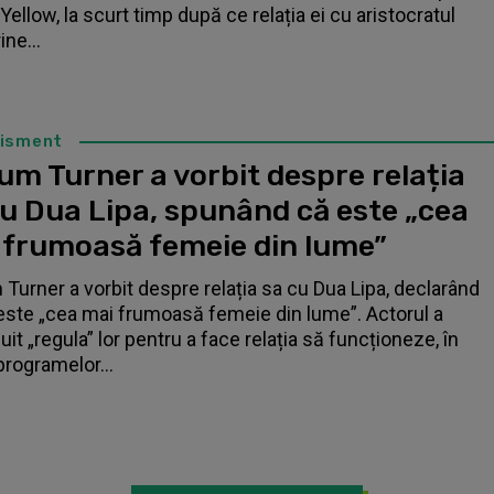
Yellow, la scurt timp după ce relația ei cu aristocratul
ne...
tisment
um Turner a vorbit despre relația
cu Dua Lipa, spunând că este „cea
 frumoasă femeie din lume”
 Turner a vorbit despre relația sa cu Dua Lipa, declarând
este „cea mai frumoasă femeie din lume”. Actorul a
it „regula” lor pentru a face relația să funcționeze, în
programelor...