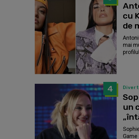
Anto
cu K
de 
Antonia
mai mu
profilu
4
Diver
Sop
un c
„înt
Sophie
Game o