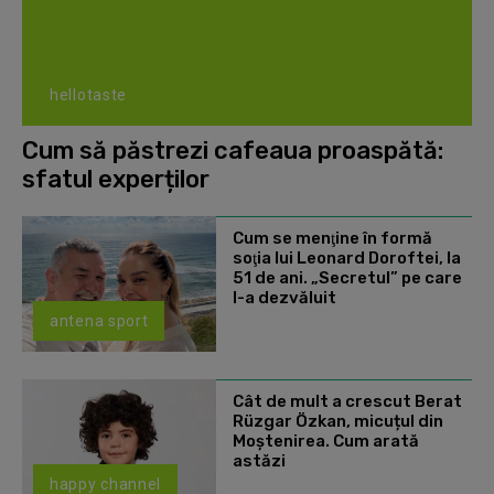
hellotaste
Cum să păstrezi cafeaua proaspătă:
sfatul experților
Cum se menţine în formă
soţia lui Leonard Doroftei, la
51 de ani. „Secretul” pe care
l-a dezvăluit
antena sport
Cât de mult a crescut Berat
Rüzgar Özkan, micuțul din
Moștenirea. Cum arată
astăzi
happy channel