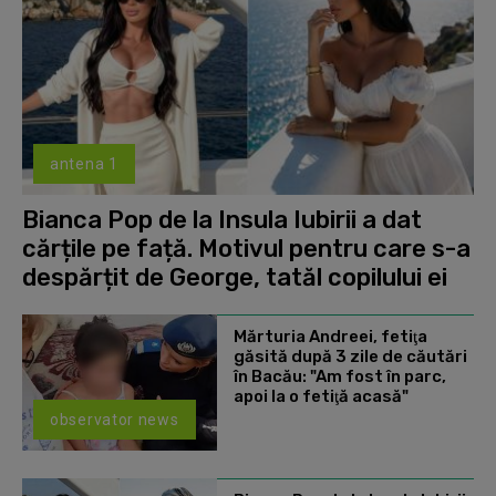
antena 1
Bianca Pop de la Insula Iubirii a dat
cărțile pe față. Motivul pentru care s-a
despărțit de George, tatăl copilului ei
Mărturia Andreei, fetiţa
găsită după 3 zile de căutări
în Bacău: "Am fost în parc,
apoi la o fetiţă acasă"
observator news