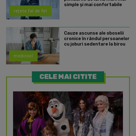
simple și mai confortabile
rețete fel de fel
Cauze ascunse ale oboselii
cronice în rândul persoanelor
cu joburi sedentare la birou
medicool
CELE MAI CITITE