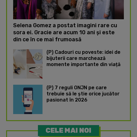
Selena Gomez a postat imagini rare cu
sora ei. Gracie are acum 10 ani și este
din ce în ce mai frumoasă
(P) Cadouri cu poveste: idei de
bijuterii care marchează
momente importante din viață
(P) 7 reguli ONJN pe care
trebuie să le știe orice jucător
pasionat în 2026
CELE MAI NOI