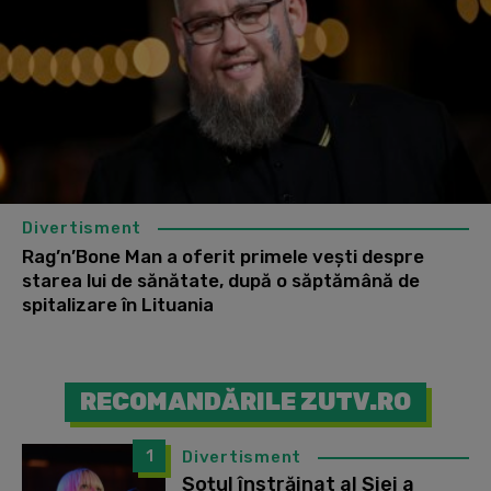
Divertisment
Rag’n’Bone Man a oferit primele vești despre
starea lui de sănătate, după o săptămână de
spitalizare în Lituania
RECOMANDĂRILE ZUTV.RO
1
Divertisment
Soțul înstrăinat al Siei a