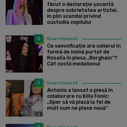
făcut o declarație șocantă
despre sobrietatea artistei,
în plin scandal privind
custodia copilului
2
Divertisment
Ce semnificație are colierul în
formă de inimă purtat de
Rosalía în piesa „Berghain”?
Cât costă medalionul
3
Divertisment
Antonia a lansat o piesă în
colaborare cu Killa Fonic:
„Sper să vă placă la fel de
mult cum ne place nouă”