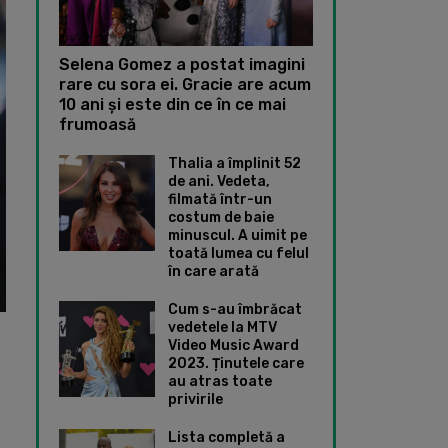
Selena Gomez a postat imagini
rare cu sora ei. Gracie are acum
10 ani și este din ce în ce mai
frumoasă
Thalia a împlinit 52
de ani. Vedeta,
filmată într-un
costum de baie
minuscul. A uimit pe
toată lumea cu felul
în care arată
Cum s-au îmbrăcat
vedetele la MTV
Video Music Award
2023. Ținutele care
au atras toate
privirile
Lista completă a