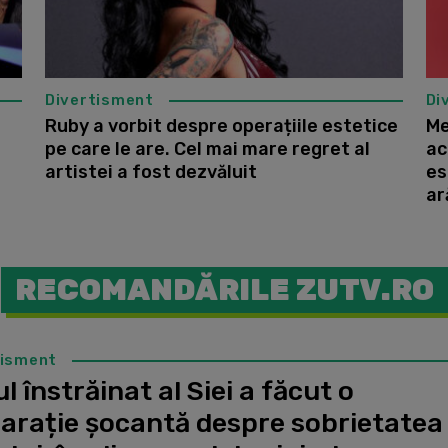
Divertisment
Di
Ruby a vorbit despre operațiile estetice
Me
pe care le are. Cel mai mare regret al
ac
artistei a fost dezvăluit
es
ar
RECOMANDĂRILE ZUTV.RO
tisment
l înstrăinat al Siei a făcut o
larație șocantă despre sobrietatea