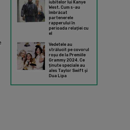
iubitelor lui Kanye
West. Cum s-au
îmbrăcat
partenerele
rapperului în
perioada relației cu
el
e
Vedetele au
strălucit pe covorul
roșu de la Premiile
Grammy 2024. Ce
ținute speciale au
ales Taylor Swift și
Dua Lipa