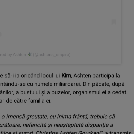
ared by Ashten
(@ashtens_empire)
 să-i ia oricând locul lui
Kim
, Ashten participa la
tându-se cu numele miliardarei. Din păcate, după
ânilor, a bustului și a buzelor, organismul ei a cedat.
ar de către familia ei.
u o imensă greutate, cu inima frântă, trebuie să
toare, nefericită și neașteptată dispariție a
fiice și surori, Christina Ashten Gourkani”,
a transmis