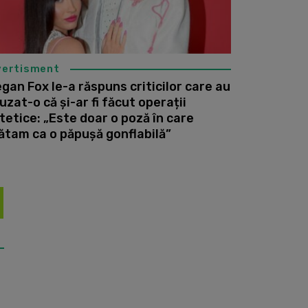
vertisment
gan Fox le-a răspuns criticilor care au
uzat-o că și-ar fi făcut operații
tetice: „Este doar o poză în care
ătam ca o păpușă gonflabilă”