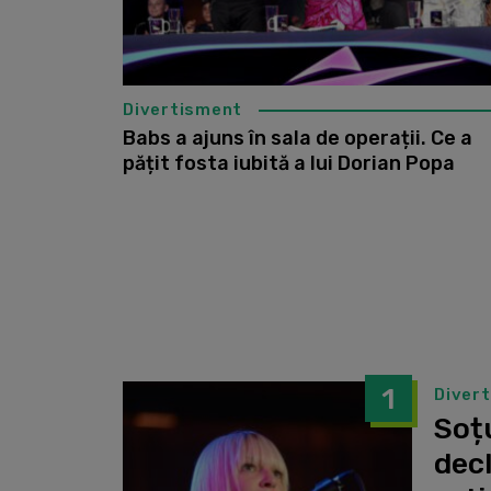
Divertisment
Babs a ajuns în sala de operații. Ce a
pățit fosta iubită a lui Dorian Popa
1
Diver
Soțu
dec