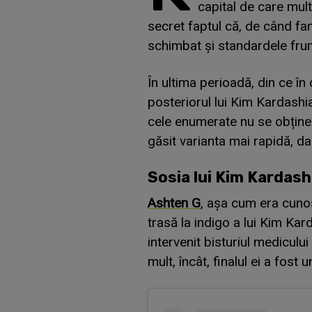
capital de care mult
secret faptul că, de când fa
schimbat și standardele frum
În ultima perioadă, din ce în
posteriorul lui Kim Kardashia
cele enumerate nu se obține 
găsit varianta mai rapidă, da
Sosia lui Kim Kardash
Ashten G
, așa cum era cunos
trasă la indigo a lui Kim Kar
intervenit bisturiul mediculu
mult, încât, finalul ei a fost u