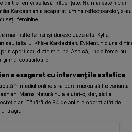
e dintre femei se lasă influențate. Nu mai este niciun
milia Kardashian a acaparat lumina reflectoarelor, s-au
useții feminine.
 ce mai multe femei își doresc buzele lui Kylie,
n sau talia lui Khloe Kardashian. Evident, niciuna dintr
prin sport sau diete minune. Așa că, unele femei au
r și mai costisitoare.
ian a exagerat cu intervențiile estetice
cută în mediul online și-a dorit mereu să fie varianta
dashian. Mama Natură nu a ajutat-o, dar, aici a
i estetician. Tânără de 34 de ani s-a operat atât de
nul tragic.