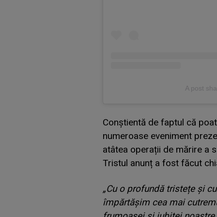
A post sh
Conștientă de faptul că poate
numeroase eveniment prezen
atâtea operații de mărire a s
Tristul anunț a fost făcut chi
„Cu o profundă tristețe și c
împărtășim cea mai cutremură
frumoasei și iubitei noastre 