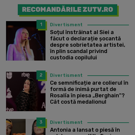
RECOMANDĂRILE ZUTV.RO
1
Divertisment
Soțul înstrăinat al Siei a
făcut o declarație șocantă
despre sobrietatea artistei,
în plin scandal privind
custodia copilului
2
Divertisment
Ce semnificație are colierul în
formă de inimă purtat de
Rosalía în piesa „Berghain”?
Cât costă medalionul
3
Divertisment
Antonia a lansat o piesă în