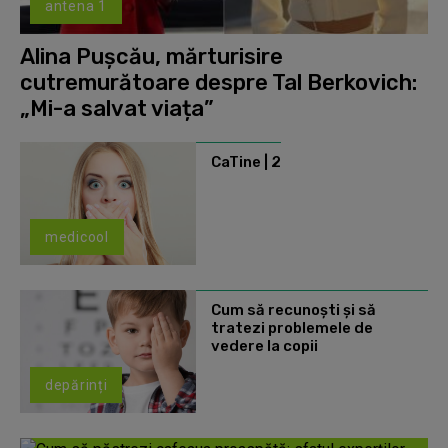
antena 1
Alina Pușcău, mărturisire
cutremurătoare despre Tal Berkovich:
„Mi-a salvat viața”
CaTine | 2
medicool
Cum să recunoști și să
tratezi problemele de
vedere la copii
depărinți