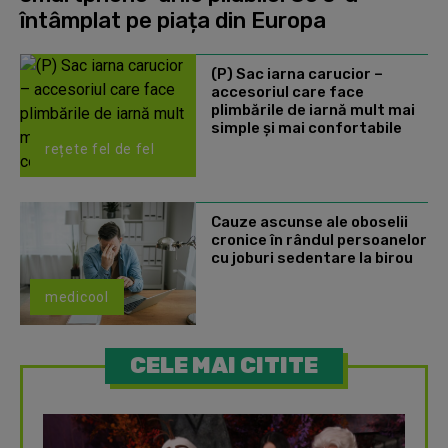
întâmplat pe piața din Europa
(P) Sac iarna carucior –
accesoriul care face
plimbările de iarnă mult mai
simple și mai confortabile
rețete fel de fel
Cauze ascunse ale oboselii
cronice în rândul persoanelor
cu joburi sedentare la birou
medicool
CELE MAI CITITE