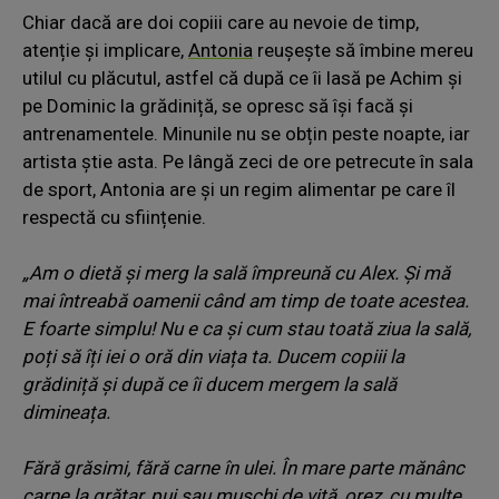
Chiar dacă are doi copiii care au nevoie de timp,
atenție și implicare,
Antonia
reușește să îmbine mereu
utilul cu plăcutul, astfel că după ce îi lasă pe Achim și
pe Dominic la grădiniță, se opresc să își facă și
antrenamentele. Minunile nu se obțin peste noapte, iar
artista știe asta. Pe lângă zeci de ore petrecute în sala
de sport, Antonia are și un regim alimentar pe care îl
respectă cu sființenie.
„Am o dietă și merg la sală împreună cu Alex. Și mă
mai întreabă oamenii când am timp de toate acestea.
E foarte simplu! Nu e ca și cum stau toată ziua la sală,
poți să îți iei o oră din viața ta. Ducem copiii la
grădiniță și după ce îi ducem mergem la sală
dimineața.
Fără grăsimi, fără carne în ulei. În mare parte mănânc
carne la grătar, pui sau mușchi de vită, orez, cu multe