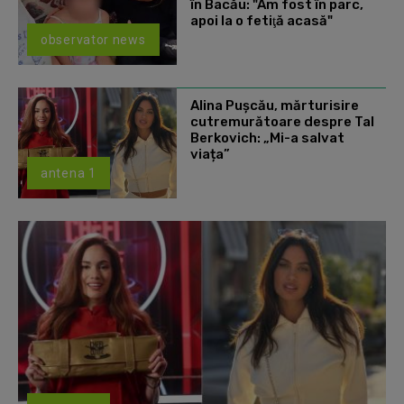
în Bacău: "Am fost în parc,
apoi la o fetiţă acasă"
observator news
Alina Pușcău, mărturisire
cutremurătoare despre Tal
Berkovich: „Mi-a salvat
viața”
antena 1