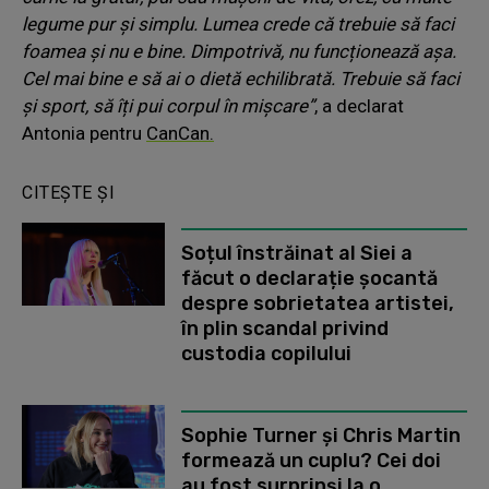
legume pur și simplu. Lumea crede că trebuie să faci
foamea și nu e bine. Dimpotrivă, nu funcționează așa.
Cel mai bine e să ai o dietă echilibrată. Trebuie să faci
și sport, să îți pui corpul în mișcare”
, a declarat
Antonia pentru
CanCan.
CITEȘTE ȘI
Soțul înstrăinat al Siei a
făcut o declarație șocantă
despre sobrietatea artistei,
în plin scandal privind
custodia copilului
Sophie Turner și Chris Martin
formează un cuplu? Cei doi
au fost surprinși la o