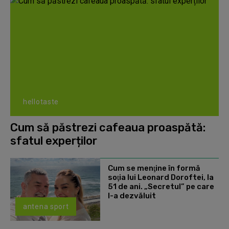
hellotaste
Cum să păstrezi cafeaua proaspătă:
sfatul experților
Cum se menţine în formă
soţia lui Leonard Doroftei, la
51 de ani. „Secretul” pe care
l-a dezvăluit
antena sport