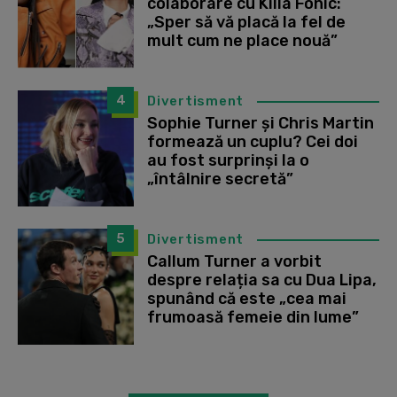
colaborare cu Killa Fonic:
„Sper să vă placă la fel de
mult cum ne place nouă”
4
Divertisment
Sophie Turner și Chris Martin
formează un cuplu? Cei doi
au fost surprinși la o
„întâlnire secretă”
5
Divertisment
Callum Turner a vorbit
despre relația sa cu Dua Lipa,
spunând că este „cea mai
frumoasă femeie din lume”