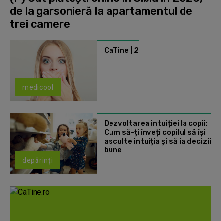
de la garsonieră la apartamentul de
trei camere
CaTine | 2
medicool
Dezvoltarea intuiției la copii:
Cum să-ți înveți copilul să își
asculte intuiția și să ia decizii
bune
depărinți