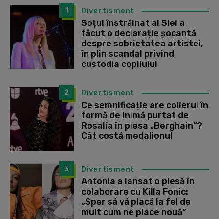
1
Divertisment
Soțul înstrăinat al Siei a
făcut o declarație șocantă
despre sobrietatea artistei,
în plin scandal privind
custodia copilului
2
Divertisment
Ce semnificație are colierul în
formă de inimă purtat de
Rosalía în piesa „Berghain”?
Cât costă medalionul
3
Divertisment
Antonia a lansat o piesă în
colaborare cu Killa Fonic:
„Sper să vă placă la fel de
mult cum ne place nouă”