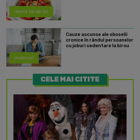
rețete fel de fel
Cauze ascunse ale oboselii
cronice în rândul persoanelor
cu joburi sedentare la birou
medicool
CELE MAI CITITE