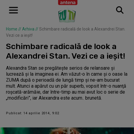
Home
//
Arhiva
//
Schimbare radicală de look a Alexandrei Stan.
Vezi ce a ieşit!
Schimbare radicală de look a
Alexandrei Stan. Vezi ce a ieşit!
Alexandra Stan se pregăteşte serios de relansare şi
lucrează şi la imaginea ei. Am văzut-o în carne şi o oase la
ZUMA după o perioadă de lungă timp şi ne-am bucurat
mult. Atunci a apărut cu un păr superb, vopsit într-o nuanţă
roşcată-arămăie, dar între-timp au mai avut loc o serie de
„modificări”, iar Alexandra este acum.. brunetă.
Publicat: 14 aprilie 2014, 9:02