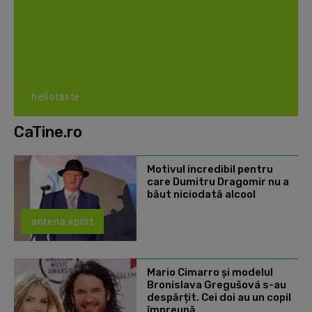
hellotaste
CaTine.ro
Motivul incredibil pentru
care Dumitru Dragomir nu a
băut niciodată alcool
antena sport
Mario Cimarro și modelul
Bronislava Gregušová s-au
despărțit. Cei doi au un copil
împreună