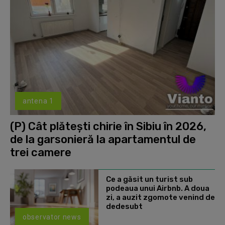
antena 1
(P) Cât plătești chirie în Sibiu în 2026,
de la garsonieră la apartamentul de
trei camere
Ce a găsit un turist sub
podeaua unui Airbnb. A doua
zi, a auzit zgomote venind de
dedesubt
observator news