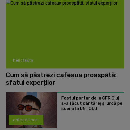
hellotaste
Cum să păstrezi cafeaua proaspătă:
sfatul experților
Fostul portar de la CFR Cluj
s-a făcut cântăreţ şi urcă pe
scenă la UNTOLD
antena sport