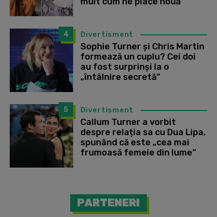
mult cum ne place nouă”
4
Divertisment
Sophie Turner și Chris Martin
formează un cuplu? Cei doi
au fost surprinși la o
„întâlnire secretă”
5
Divertisment
Callum Turner a vorbit
despre relația sa cu Dua Lipa,
spunând că este „cea mai
frumoasă femeie din lume”
PARTENERI