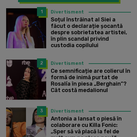
1
Divertisment
Soțul înstrăinat al Siei a
făcut o declarație șocantă
despre sobrietatea artistei,
în plin scandal privind
custodia copilului
2
Divertisment
Ce semnificație are colierul în
formă de inimă purtat de
Rosalía în piesa „Berghain”?
Cât costă medalionul
3
Divertisment
Antonia a lansat o piesă în
colaborare cu Killa Fonic:
„Sper să vă placă la fel de