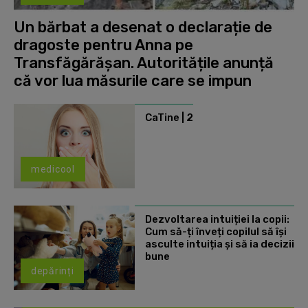
Un bărbat a desenat o declarație de
dragoste pentru Anna pe
Transfăgărășan. Autoritățile anunță
că vor lua măsurile care se impun
CaTine | 2
medicool
Dezvoltarea intuiției la copii:
Cum să-ți înveți copilul să își
asculte intuiția și să ia decizii
bune
depărinți