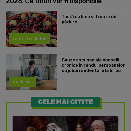
2026. Ce titluri vor fi disponibile
Tartă cu lime și fructe de
pădure
rețete fel de fel
Cauze ascunse ale oboselii
cronice în rândul persoanelor
cu joburi sedentare la birou
medicool
CELE MAI CITITE