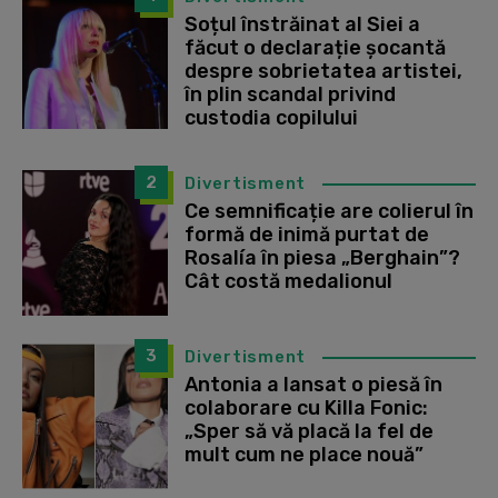
Soțul înstrăinat al Siei a
făcut o declarație șocantă
despre sobrietatea artistei,
în plin scandal privind
custodia copilului
2
Divertisment
Ce semnificație are colierul în
formă de inimă purtat de
Rosalía în piesa „Berghain”?
Cât costă medalionul
3
Divertisment
Antonia a lansat o piesă în
colaborare cu Killa Fonic:
„Sper să vă placă la fel de
mult cum ne place nouă”