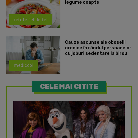
legume coapte
rețete fel de fel
Cauze ascunse ale oboselii
cronice în rândul persoanelor
cu joburi sedentare la birou
medicool
CELE MAI CITITE