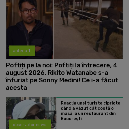
antena 1
Poftiți pe la noi: Poftiți la întrecere, 4
august 2026. Rikito Watanabe s-a
înfuriat pe Sonny Medini! Ce i-a făcut
acesta
Reacţia unei turiste cipriote
când a văzut cât costă o
masă la un restaurant din
Bucureşti
observator news