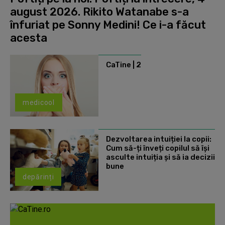
august 2026. Rikito Watanabe s-a
înfuriat pe Sonny Medini! Ce i-a făcut
acesta
CaTine | 2
medicool
Dezvoltarea intuiției la copii:
Cum să-ți înveți copilul să își
asculte intuiția și să ia decizii
bune
depărinți