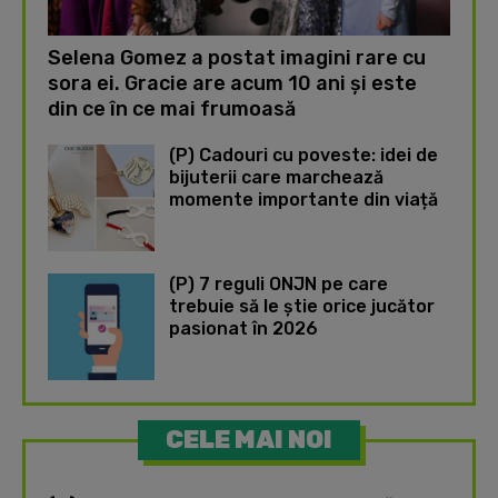
Selena Gomez a postat imagini rare cu
sora ei. Gracie are acum 10 ani și este
din ce în ce mai frumoasă
(P) Cadouri cu poveste: idei de
bijuterii care marchează
momente importante din viață
(P) 7 reguli ONJN pe care
trebuie să le știe orice jucător
pasionat în 2026
CELE MAI NOI