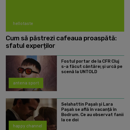
hellotaste
Cum să păstrezi cafeaua proaspătă:
sfatul experților
Fostul portar de la CFR Cluj
s-a făcut cântăreţ şi urcă pe
scenă la UNTOLD
antena sport
Selahattin Paşalı și Lara
Paşalı se află în vacanță în
Bodrum. Ce au observat fanii
la ce doi
happy channel