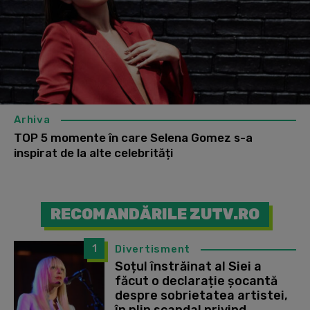
Arhiva
TOP 5 momente în care Selena Gomez s-a
inspirat de la alte celebrități
RECOMANDĂRILE ZUTV.RO
1
Divertisment
Soțul înstrăinat al Siei a
făcut o declarație șocantă
despre sobrietatea artistei,