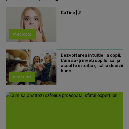
CaTine | 2
medicool
Dezvoltarea intuiției la copii:
Cum să-ți înveți copilul să își
asculte intuiția și să ia decizii
bune
depărinți