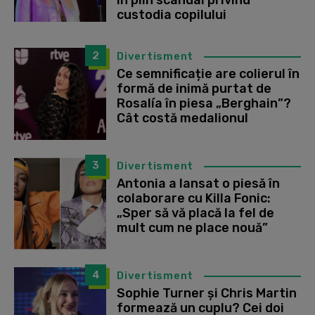
în plin scandal privind
custodia copilului
2
Divertisment
Ce semnificație are colierul în
formă de inimă purtat de
Rosalía în piesa „Berghain”?
Cât costă medalionul
3
Divertisment
Antonia a lansat o piesă în
colaborare cu Killa Fonic:
„Sper să vă placă la fel de
mult cum ne place nouă”
4
Divertisment
Sophie Turner și Chris Martin
formează un cuplu? Cei doi