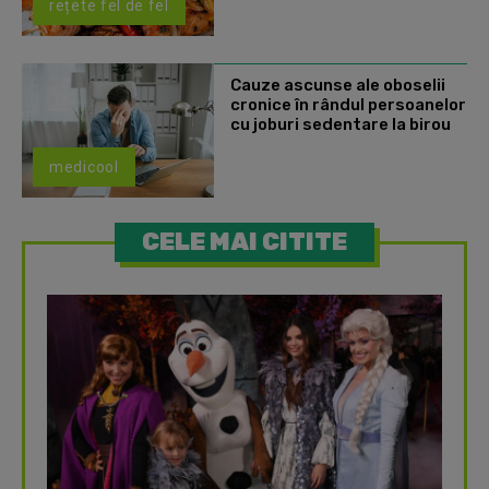
rețete fel de fel
Cauze ascunse ale oboselii
cronice în rândul persoanelor
cu joburi sedentare la birou
medicool
CELE MAI CITITE