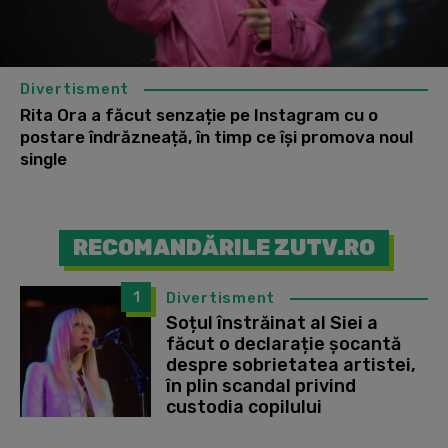
Divertisment
Rita Ora a făcut senzație pe Instagram cu o
postare îndrăzneață, în timp ce își promova noul
single
RECOMANDĂRILE ZUTV.RO
1
Divertisment
Soțul înstrăinat al Siei a
făcut o declarație șocantă
despre sobrietatea artistei,
în plin scandal privind
custodia copilului