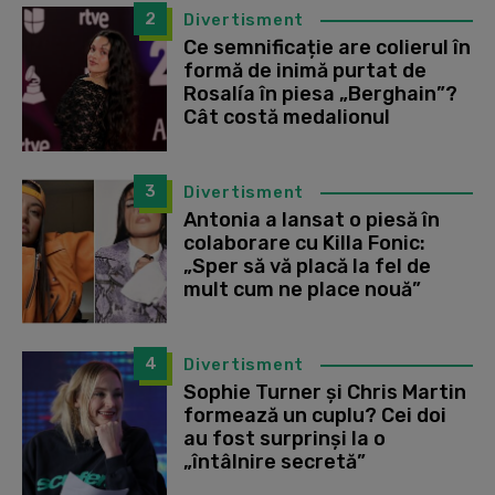
2
Divertisment
Ce semnificație are colierul în
formă de inimă purtat de
Rosalía în piesa „Berghain”?
Cât costă medalionul
3
Divertisment
Antonia a lansat o piesă în
colaborare cu Killa Fonic:
„Sper să vă placă la fel de
mult cum ne place nouă”
4
Divertisment
Sophie Turner și Chris Martin
formează un cuplu? Cei doi
au fost surprinși la o
„întâlnire secretă”