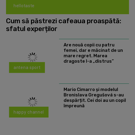
hellotaste
Cum să păstrezi cafeaua proaspătă:
sfatul experților
Are nouă copii cu patru
femei, dar e măcinat de un
mare regret. Marea
dragoste l-a „distrus”
antena sport
Mario Cimarro și modelul
Bronislava Gregušová s-au
despărțit. Cei doi au un copil
împreună
happy channel