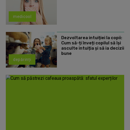
medicool
Dezvoltarea intuiției la copii:
Cum să-ți înveți copilul să își
asculte intuiția și să ia decizii
bune
depărinți