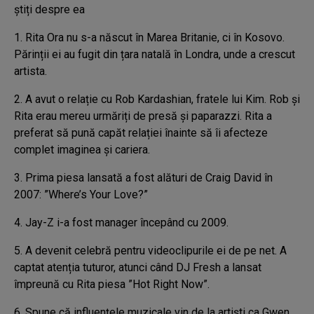
știți despre ea
1. Rita Ora nu s-a născut în Marea Britanie, ci în Kosovo.
Părinții ei au fugit din țara natală în Londra, unde a crescut
artista.
2. A avut o relație cu Rob Kardashian, fratele lui Kim. Rob și
Rita erau mereu urmăriți de presă și paparazzi. Rita a
preferat să pună capăt relației înainte să îi afecteze
complet imaginea și cariera.
3. Prima piesa lansată a fost alături de Craig David în
2007: ”Where’s Your Love?”
4. Jay-Z i-a fost manager începând cu 2009.
5. A devenit celebră pentru videoclipurile ei de pe net. A
captat atenția tuturor, atunci când DJ Fresh a lansat
împreună cu Rita piesa ”Hot Right Now”.
6. Spune că influențele muzicale vin de la artiști ca Gwen