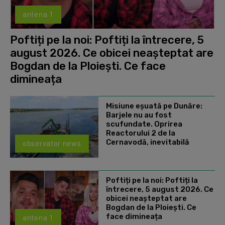
antena 1
Poftiți pe la noi: Poftiți la întrecere, 5
august 2026. Ce obicei neașteptat are
Bogdan de la Ploiești. Ce face
dimineața
Misiune eșuată pe Dunăre:
Barjele nu au fost
scufundate. Oprirea
Reactorului 2 de la
Cernavodă, inevitabilă
observator news
Poftiți pe la noi: Poftiți la
întrecere, 5 august 2026. Ce
obicei neașteptat are
Bogdan de la Ploiești. Ce
face dimineața
antena 1