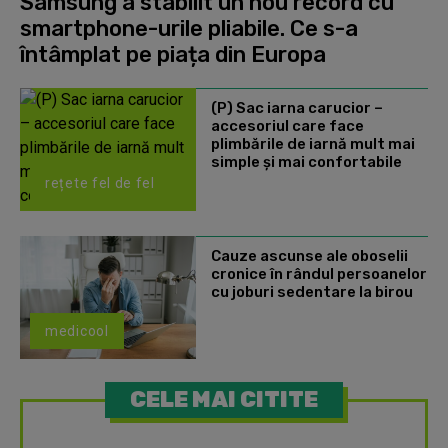
Samsung a stabilit un nou record cu
smartphone-urile pliabile. Ce s-a
întâmplat pe piața din Europa
(P) Sac iarna carucior –
accesoriul care face
plimbările de iarnă mult mai
simple și mai confortabile
rețete fel de fel
Cauze ascunse ale oboselii
cronice în rândul persoanelor
cu joburi sedentare la birou
medicool
CELE MAI CITITE