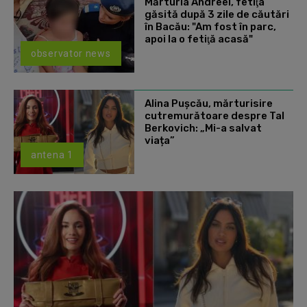
Mărturia Andreei, fetiţa
găsită după 3 zile de căutări
în Bacău: "Am fost în parc,
apoi la o fetiţă acasă"
observator news
Alina Pușcău, mărturisire
cutremurătoare despre Tal
Berkovich: „Mi-a salvat
viața”
antena 1