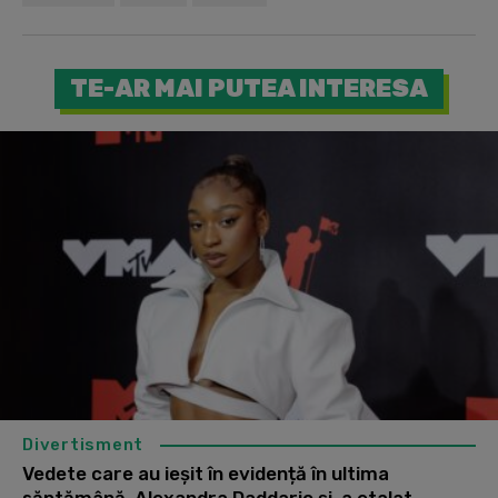
TE-AR MAI PUTEA INTERESA
Divertisment
Vedete care au ieșit în evidență în ultima
săptămână. Alexandra Daddario și-a etalat