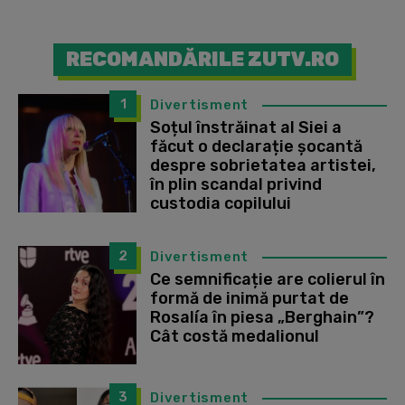
RECOMANDĂRILE ZUTV.RO
1
Divertisment
Soțul înstrăinat al Siei a
făcut o declarație șocantă
despre sobrietatea artistei,
în plin scandal privind
custodia copilului
2
Divertisment
Ce semnificație are colierul în
formă de inimă purtat de
Rosalía în piesa „Berghain”?
Cât costă medalionul
3
Divertisment