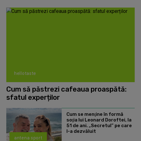
hellotaste
Cum să păstrezi cafeaua proaspătă:
sfatul experților
Cum se menţine în formă
soţia lui Leonard Doroftei, la
51 de ani. „Secretul” pe care
l-a dezvăluit
antena sport