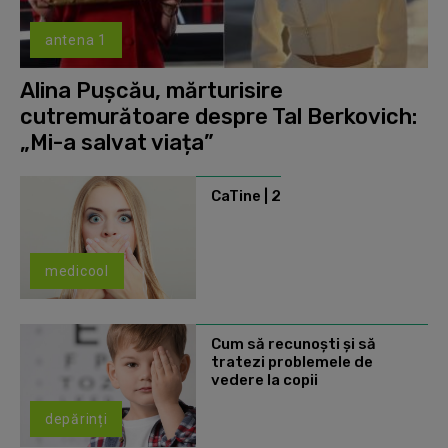
antena 1
Alina Pușcău, mărturisire
cutremurătoare despre Tal Berkovich:
„Mi-a salvat viața”
CaTine | 2
medicool
Cum să recunoști și să
tratezi problemele de
vedere la copii
depărinți