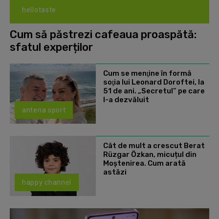
hellotaste
Cum să păstrezi cafeaua proaspătă:
sfatul experților
Cum se menţine în formă
soţia lui Leonard Doroftei, la
51 de ani. „Secretul” pe care
l-a dezvăluit
antena sport
Cât de mult a crescut Berat
Rüzgar Özkan, micuțul din
Moștenirea. Cum arată
astăzi
happy channel