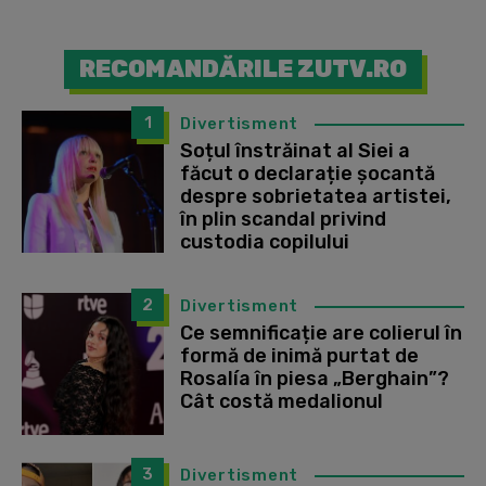
RECOMANDĂRILE ZUTV.RO
1
Divertisment
Soțul înstrăinat al Siei a
făcut o declarație șocantă
despre sobrietatea artistei,
în plin scandal privind
custodia copilului
2
Divertisment
Ce semnificație are colierul în
formă de inimă purtat de
Rosalía în piesa „Berghain”?
Cât costă medalionul
3
Divertisment