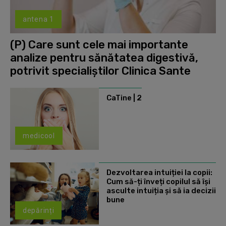
antena 1
(P) Care sunt cele mai importante
analize pentru sănătatea digestivă,
potrivit specialiștilor Clinica Sante
CaTine | 2
medicool
Dezvoltarea intuiției la copii:
Cum să-ți înveți copilul să își
asculte intuiția și să ia decizii
bune
depărinți