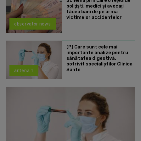
Schema prin care o reţea de
poliţişti, medici şi avocaţi
făcea bani de pe urma
victimelor accidentelor
observator news
(P) Care sunt cele mai
importante analize pentru
sănătatea digestivă,
potrivit specialiștilor Clinica
Sante
antena 1