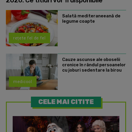
2026. Ce titluri vor fi disponibile
Salată mediteraneeană de
legume coapte
rețete fel de fel
Cauze ascunse ale oboselii
cronice în rândul persoanelor
cu joburi sedentare la birou
medicool
CELE MAI CITITE