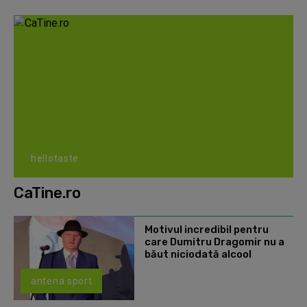
hellotaste
CaTine.ro
Motivul incredibil pentru
care Dumitru Dragomir nu a
băut niciodată alcool
antena sport