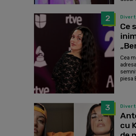
2
Diver
Ce s
inim
„Be
Cea ma
adresa
semnif
piesa 
3
Diver
Anto
cu K
de 