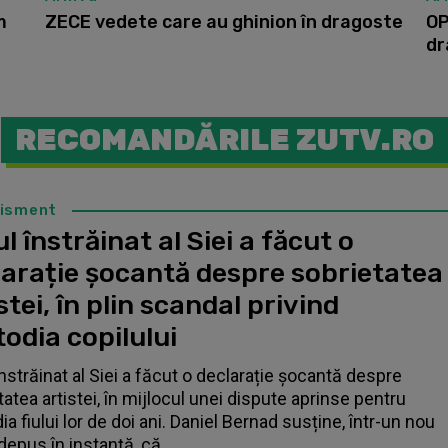
m
ZECE vedete care au ghinion în dragoste
OP
dr
RECOMANDĂRILE ZUTV.RO
tisment
l înstrăinat al Siei a făcut o
larație șocantă despre sobrietatea
stei, în plin scandal privind
odia copilului
înstrăinat al Siei a făcut o declarație șocantă despre
tatea artistei, în mijlocul unei dispute aprinse pentru
a fiului lor de doi ani. Daniel Bernad susține, într-un nou
depus în instanță, că...