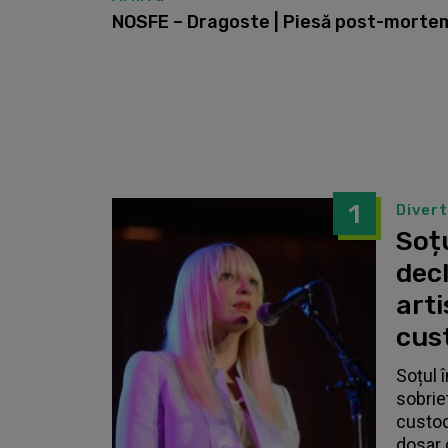
NOSFE – Dragoste | Piesă post-morte
1
Diver
Soțu
dec
arti
cust
Soțul 
sobrie
custodi
dosar 