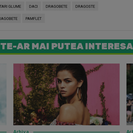
 TARI GLUME
DACI
DRAGOBETE
DRAGOSTE
RAGOBETE
PAMFLET
TE-AR MAI PUTEA INTERESA
NOSFE – 
Arhiva
Ar