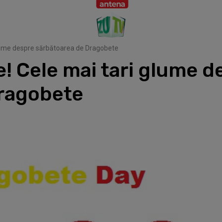
lume despre sărbătoarea de Dragobete
 Cele mai tari glume d
ragobete