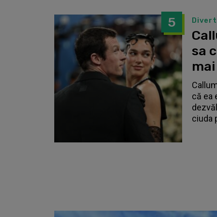
5
Diver
Call
sa 
mai
Callum
că ea 
dezvălu
ciuda 