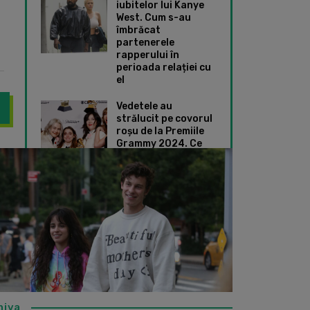
iubitelor lui Kanye
West. Cum s-au
îmbrăcat
partenerele
rapperului în
perioada relației cu
el
Vedetele au
strălucit pe covorul
roșu de la Premiile
Grammy 2024. Ce
Dragoste | Piesă post-mortem
ZECE vedete care a
ținute speciale au
ales Taylor Swift și
Dua Lipa
hiva