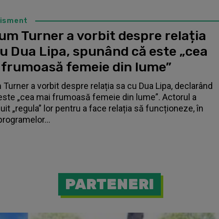
tisment
um Turner a vorbit despre relația
cu Dua Lipa, spunând că este „cea
 frumoasă femeie din lume”
 Turner a vorbit despre relația sa cu Dua Lipa, declarând
este „cea mai frumoasă femeie din lume”. Actorul a
it „regula” lor pentru a face relația să funcționeze, în
programelor...
PARTENERI