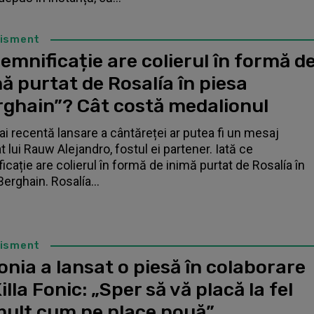
tisment
emnificație are colierul în formă d
ă purtat de Rosalía în piesa
rghain”? Cât costă medalionul
i recentă lansare a cântăreței ar putea fi un mesaj
t lui Rauw Alejandro, fostul ei partener. Iată ce
icație are colierul în formă de inimă purtat de Rosalía în
Berghain. Rosalía...
tisment
nia a lansat o piesă în colaborare
illa Fonic: „Sper să vă placă la fel
mult cum ne place nouă”