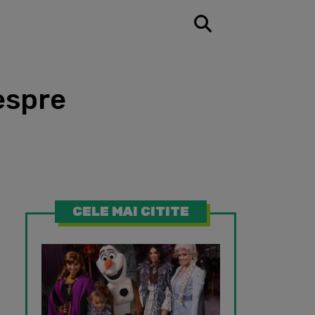
espre
CELE MAI CITITE