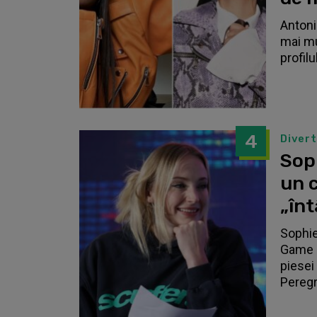
Antonia
mai mu
profilu
4
Diver
Sop
un c
„înt
Sophie
Game o
piesei 
Peregri