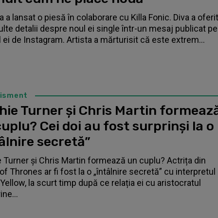
 a lansat o piesă în colaborare cu Killa Fonic. Diva a oferi
lte detalii despre noul ei single într-un mesaj publicat pe
l ei de Instagram. Artista a mărturisit că este extrem...
tisment
hie Turner și Chris Martin formeaz
uplu? Cei doi au fost surprinși la o
âlnire secretă”
 Turner și Chris Martin formează un cuplu? Actrița din
f Thrones ar fi fost la o „întâlnire secretă” cu interpretul
Yellow, la scurt timp după ce relația ei cu aristocratul
ne...