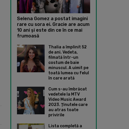
Selena Gomez a postat imagini
rare cu sora ei. Gracie are acum
10 ani și este din ce în ce mai
frumoasă
Thalia a împlinit 52
de ani. Vedeta,
filmată într-un
costum de baie
minuscul. A uimit pe
toată lumea cu felul
în care arată
Cum s-au îmbrăcat
vedetele la MTV
Video Music Award
2023. Ținutele care
au atras toate
privirile
Lista completă a