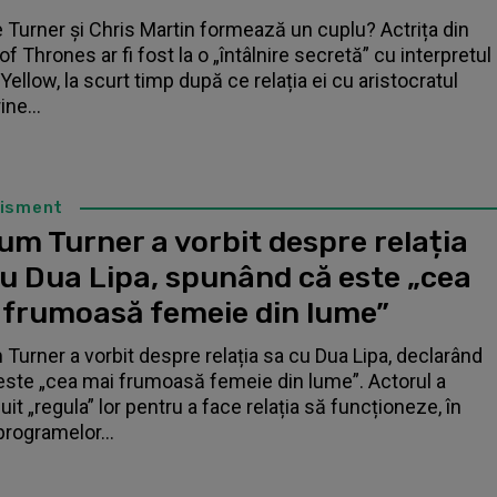
 Turner și Chris Martin formează un cuplu? Actrița din
f Thrones ar fi fost la o „întâlnire secretă” cu interpretul
Yellow, la scurt timp după ce relația ei cu aristocratul
ne...
tisment
um Turner a vorbit despre relația
cu Dua Lipa, spunând că este „cea
 frumoasă femeie din lume”
 Turner a vorbit despre relația sa cu Dua Lipa, declarând
este „cea mai frumoasă femeie din lume”. Actorul a
it „regula” lor pentru a face relația să funcționeze, în
programelor...