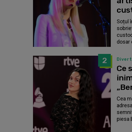
arti
cust
Soțul 
sobrie
custodi
dosar 
2
Diver
Ce s
inim
„Be
Cea ma
adresa
semnif
piesa 