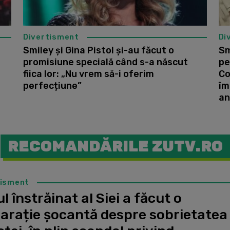
Divertisment
Di
Smiley și Gina Pistol și-au făcut o
Sm
promisiune specială când s-a născut
pe
fiica lor: „Nu vrem să-i oferim
Co
perfecțiune”
îm
an
RECOMANDĂRILE ZUTV.RO
tisment
l înstrăinat al Siei a făcut o
larație șocantă despre sobrietatea