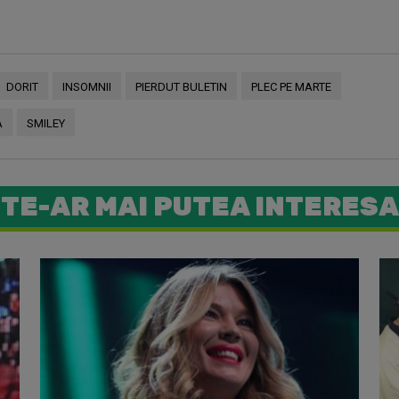
DORIT
INSOMNII
PIERDUT BULETIN
PLEC PE MARTE
A
SMILEY
TE-AR MAI PUTEA INTERESA
Smiley a 