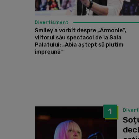
Divertisment
Smiley a vorbit despre „Armonie”,
viitorul său spectacol de la Sala
Palatului: „Abia aștept să plutim
împreună”
1
Diver
Soțu
dec