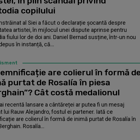
stei, în plin scandal privind
odia copilului
înstrăinat al Siei a făcut o declarație șocantă despre
tatea artistei, în mijlocul unei dispute aprinse pentru
a fiului lor de doi ani. Daniel Bernad susține, într-un nou
depus în instanță, că...
tisment
emnificație are colierul în formă d
ă purtat de Rosalía în piesa
rghain”? Cât costă medalionul
i recentă lansare a cântăreței ar putea fi un mesaj
t lui Rauw Alejandro, fostul ei partener. Iată ce
icație are colierul în formă de inimă purtat de Rosalía în
Berghain. Rosalía...