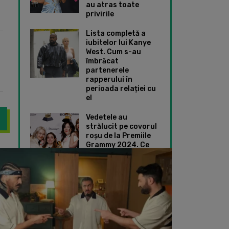
au atras toate
privirile
Lista completă a
iubitelor lui Kanye
West. Cum s-au
îmbrăcat
partenerele
rapperului în
perioada relației cu
el
Vedetele au
strălucit pe covorul
roșu de la Premiile
Grammy 2024. Ce
vorbit despre „Armonie”, viitorul său spectacol de la Sala Palatul
Smiley și Gina Pist
ținute speciale au
ales Taylor Swift și
Dua Lipa