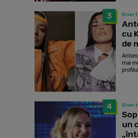
3
Diver
Anto
cu K
de 
Antonia
mai mu
profilu
4
Diver
Sop
un c
„înt