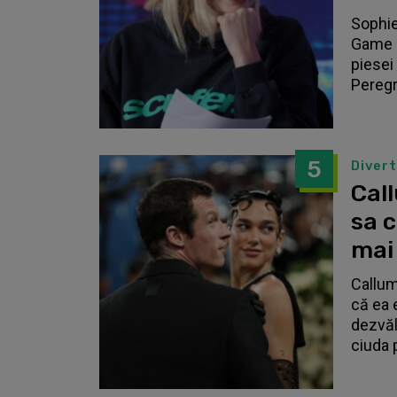
Sophie
Game o
piesei 
Peregri
5
Diver
Call
sa 
mai
Callum
că ea 
dezvălu
ciuda 