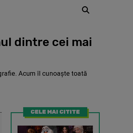
l dintre cei mai
grafie. Acum îl cunoaşte toată
CELE MAI CITITE