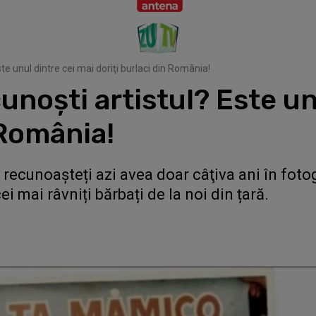
 unul dintre cei mai doriţi burlaci din România!
oşti artistul? Este unu
 România!
 recunoașteți azi avea doar câţiva ani în foto
i mai râvniți bărbați de la noi din țară.