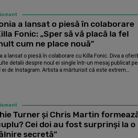
tisment
nia a lansat o piesă în colaborare
illa Fonic: „Sper să vă placă la fel
mult cum ne place nouă”
 a lansat o piesă în colaborare cu Killa Fonic. Diva a oferi
lte detalii despre noul ei single într-un mesaj publicat pe
l ei de Instagram. Artista a mărturisit că este extrem...
tisment
hie Turner și Chris Martin formeaz
uplu? Cei doi au fost surprinși la o
âlnire secretă”